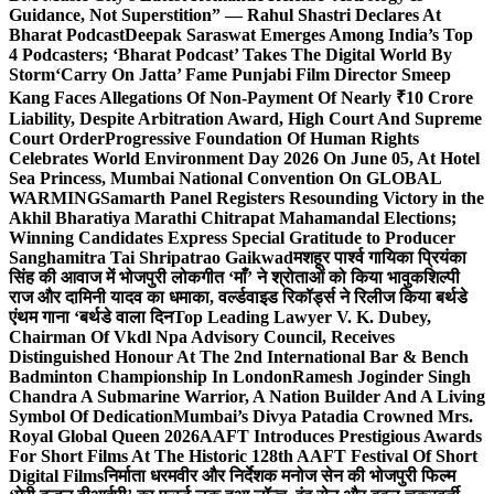
Guidance, Not Superstition” — Rahul Shastri Declares At
Bharat Podcast
Deepak Saraswat Emerges Among India’s Top
4 Podcasters; ‘Bharat Podcast’ Takes The Digital World By
Storm
‘Carry On Jatta’ Fame Punjabi Film Director Smeep
Kang Faces Allegations Of Non-Payment Of Nearly ₹10 Crore
Liability, Despite Arbitration Award, High Court And Supreme
Court Order
Progressive Foundation Of Human Rights
Celebrates World Environment Day 2026 On June 05, At Hotel
Sea Princess, Mumbai National Convention On GLOBAL
WARMING
Samarth Panel Registers Resounding Victory in the
Akhil Bharatiya Marathi Chitrapat Mahamandal Elections;
Winning Candidates Express Special Gratitude to Producer
Sanghamitra Tai Shripatrao Gaikwad
मशहूर पार्श्व गायिका प्रियंका
सिंह की आवाज में भोजपुरी लोकगीत ‘माँ’ ने श्रोताओं को किया भावुक
शिल्पी
राज और दामिनी यादव का धमाका, वर्ल्डवाइड रिकॉर्ड्स ने रिलीज किया बर्थडे
एंथम गाना ‘बर्थडे वाला दिन
Top Leading Lawyer V. K. Dubey,
Chairman Of Vkdl Npa Advisory Council, Receives
Distinguished Honour At The 2nd International Bar & Bench
Badminton Championship In London
Ramesh Joginder Singh
Chandra A Submarine Warrior, A Nation Builder And A Living
Symbol Of Dedication
Mumbai’s Divya Patadia Crowned Mrs.
Royal Global Queen 2026
AAFT Introduces Prestigious Awards
For Short Films At The Historic 128th AAFT Festival Of Short
Digital Films
निर्माता धरमवीर और निर्देशक मनोज सेन की भोजपुरी फिल्म