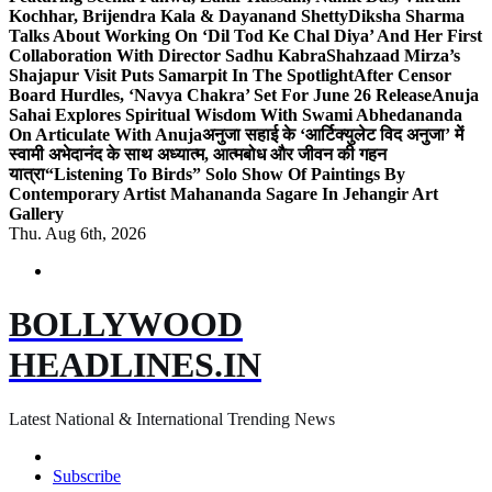
Kochhar, Brijendra Kala & Dayanand Shetty
Diksha Sharma
Talks About Working On ‘Dil Tod Ke Chal Diya’ And Her First
Collaboration With Director Sadhu Kabra
Shahzaad Mirza’s
Shajapur Visit Puts Samarpit In The Spotlight
After Censor
Board Hurdles, ‘Navya Chakra’ Set For June 26 Release
Anuja
Sahai Explores Spiritual Wisdom With Swami Abhedananda
On Articulate With Anuja
अनुजा सहाई के ‘आर्टिक्युलेट विद अनुजा’ में
स्वामी अभेदानंद के साथ अध्यात्म, आत्मबोध और जीवन की गहन
यात्रा
“Listening To Birds” Solo Show Of Paintings By
Contemporary Artist Mahananda Sagare In Jehangir Art
Gallery
Thu. Aug 6th, 2026
BOLLYWOOD
HEADLINES.IN
Latest National & International Trending News
Subscribe