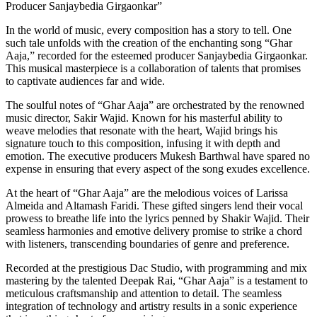
Producer Sanjaybedia Girgaonkar”
In the world of music, every composition has a story to tell. One
such tale unfolds with the creation of the enchanting song “Ghar
Aaja,” recorded for the esteemed producer Sanjaybedia Girgaonkar.
This musical masterpiece is a collaboration of talents that promises
to captivate audiences far and wide.
The soulful notes of “Ghar Aaja” are orchestrated by the renowned
music director, Sakir Wajid. Known for his masterful ability to
weave melodies that resonate with the heart, Wajid brings his
signature touch to this composition, infusing it with depth and
emotion. The executive producers Mukesh Barthwal have spared no
expense in ensuring that every aspect of the song exudes excellence.
At the heart of “Ghar Aaja” are the melodious voices of Larissa
Almeida and Altamash Faridi. These gifted singers lend their vocal
prowess to breathe life into the lyrics penned by Shakir Wajid. Their
seamless harmonies and emotive delivery promise to strike a chord
with listeners, transcending boundaries of genre and preference.
Recorded at the prestigious Dac Studio, with programming and mix
mastering by the talented Deepak Rai, “Ghar Aaja” is a testament to
meticulous craftsmanship and attention to detail. The seamless
integration of technology and artistry results in a sonic experience