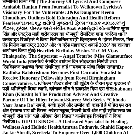
सम्मानित किया गया।
The Journey Of Lyricist And Composer
Amitabh Ranjan From Journalist To Welknown Lyricist
A
Visionary For The Vulnerable: J&Ks Daughter Reena
Choudhary Outlines Bold Education And Health Reform
Fearless
લંડનમાં શૂટ થયેલી ગુજરાતી ફિલ્મ “લાયક નાલાયક”નું
ટીઝર, ટ્રેલર, પોસ્ટર અને સંગીત ભવ્ય સમારોહમાં લોન્ચ
सिंगर सुगम
सिंह और एक्ट्रेस माही श्रीवास्तव का भोजपुरी रोमांटिक गाना ‘करिया धागा’
वर्ल्डवाइड रिकॉर्ड्स ने किया रिलीज
निलायश्री क्रिएशन्स ने ‘होप्स मिस्टर, मिस
एंड मिसेज महाराष्ट्र 2026’ और ‘द ग्रैंड महाराष्ट्र अवार्ड 2026’ का शानदार
आयोजन किया मुंबई:
Heartfelt Birthday Wishes To CM Vijay
Thalapathy, The Superstar – Angel Tetarbe (Miss Glamourface
World India)
बालगंधर्व रंगमंदिर वर्धापन दिन सोहळ्यात निर्माती तथा
रिपब्लिकन पक्षाच्या नेत्या संघमित्रा ताई गायकवाड यांचा विशेष सन्मान
Dr
Radhika Balakrishnan Becomes First Carnatic Vocalist to
Receive Honorary Fellowship from Royal Birmingham
Conservatoire, UK
फिल्म ‘शेल्टर होम’ की शूटिंग के दौरान फूट-फूटकर रो
पड़ीं अभिनेत्री दिव्या त्यागी, दर्दनाक सीन ने झकझोर दिया पूरा सेट
Shabnam
Khan (Khushi) Is The Production Advisor And Creative
Partner Of The Hiten Tejwani-Starrer Web Series “Chhodo
Yaar Jaane Do”
सपनों, पक्के इरादे और उम्मीद की कहानी है मोहित एम राय
और ऐश्याना राय की फिल्म ‘स्वेटर’
खुशबू तिवारी केटी और माही श्रीवास्तव का
भोजपुरी सैड सांग ‘उहे अंखिया रोवा दिहला’ वर्ल्डवाइड रिकॉर्ड्स ने किया
रिलीज
Dr. DIPTII SINGH – A Dedicated Specialist In Healing,
Wellness And Holistic Health
Amruta Fadnavis, Shahid Kapoor,
Jackie Shroff, Sreeleela To Empower Over 1,000 Children At