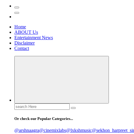
Home
ABOUT Us
Entertainment News
Disclaimer
Contact
Search
for:
Or check our Popular Categories...
@arshnaagra
@cinemixlabs
@lxkshmusic
@sekhon_harpreet_si