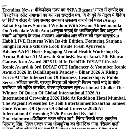
Skip
to
Trending News:
वीकेडीएल ग्रुप का ‘NPA Bazaar’ भारत में एनपीए एवं
content
डिस्ट्रेस्ड एसेट समाधान का बन रहा राष्ट्रीय मंच, वि के दुबे के नेतृत्व में बैंकिंग
एवं वित्तीय क्षेत्र के लिए समग्र समाधान उपलब्ध कराने की पहल i
Anuja
Sahai Explores Spiritual Wisdom With Swami Abhedananda
On Articulate With Anuja
अनुजा सहाई के ‘आर्टिक्युलेट विद अनुजा’ में
स्वामी अभेदानंद के साथ अध्यात्म, आत्मबोध और जीवन की गहन यात्रा
Nat
Habit LIVE Returns With Its 4th Edition, Featuring Sanjana
Sanghi In An Exclusive Look Inside Fresh Ayurveda
Kitchen
AAFT Hosts Engaging Mental Health Workshop By
Aruna Babbar At Marwah Studios
Kalyanji Jana’s 5th Bharat
Gaurav Icon Award 2026 Held In Delhi
7th DPIAF Lifestyle
Iconic Award & 3rd DPIAF OTT Influencer & Youtuber Iconic
Award 2026 In Delhi
Rupesh Pandey – Bihar 2026 A Rising
Force At The Intersection Of Business, Leadership & Public
Service
संचिता बनर्जी, प्रत्युष मिश्रा की भोजपुरी फिल्म ‘छठी माई के धोके
चरनिया’ की शूटिंग कंप्लीट, पोस्ट प्रोडक्शन शुरू
Vaishnavi Chalke The
Winner Of Queen Of Global International 2026 At
International Crowning 2026 Held At Raddison Hotel Mumbai,
The Pageant Presented By Joill Entertainments
Saartha Sameer
Gore Winner Of Queen Of Global Universe 2026 At
International Crowning 2026 Presented By Joill
Entertainments
डिजिटल स्टार सौरभ शर्मा, सिंगर शिल्पी राज, एक्ट्रेस
प्रियांशु सिंह, सिंगर एक्टर राजा भोजपुरिया का रोमांटिक गाना ‘सिल्क वाली