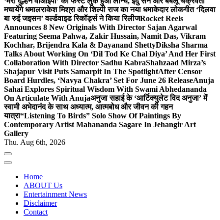
‘मेरी दुल्हन वीआईपी’ का फर्स्ट लुक हुआ लॉन्च, इंदु सेन और बबलू चक्रवर्ती
मचायेंगे धमाल
राकेश मिश्रा और शिल्पी राज का नया धमाकेदार लोकगीत ‘दिलवा
बा रुई जइसन’ वर्ल्डवाइड रिकॉर्ड्स ने किया रिलीज
Rocket Reels
Announces 8 New Originals With Director Sajan Agarwal
Featuring Seema Pahwa, Zakir Hussain, Namit Das, Vikram
Kochhar, Brijendra Kala & Dayanand Shetty
Diksha Sharma
Talks About Working On ‘Dil Tod Ke Chal Diya’ And Her First
Collaboration With Director Sadhu Kabra
Shahzaad Mirza’s
Shajapur Visit Puts Samarpit In The Spotlight
After Censor
Board Hurdles, ‘Navya Chakra’ Set For June 26 Release
Anuja
Sahai Explores Spiritual Wisdom With Swami Abhedananda
On Articulate With Anuja
अनुजा सहाई के ‘आर्टिक्युलेट विद अनुजा’ में
स्वामी अभेदानंद के साथ अध्यात्म, आत्मबोध और जीवन की गहन
यात्रा
“Listening To Birds” Solo Show Of Paintings By
Contemporary Artist Mahananda Sagare In Jehangir Art
Gallery
Thu. Aug 6th, 2026
Home
ABOUT Us
Entertainment News
Disclaimer
Contact