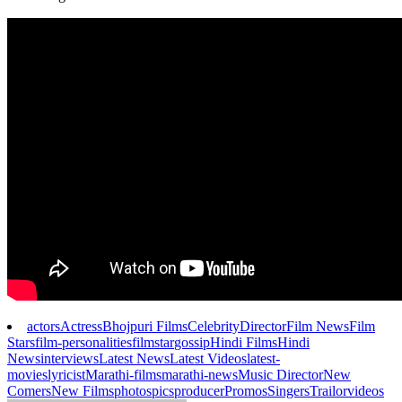
actors
Actress
Bhojpuri Films
Celebrity
Director
Film News
Film
Stars
film-personalities
filmstar
gossip
Hindi Films
Hindi
News
interviews
Latest News
Latest Videos
latest-
movies
lyricist
Marathi-films
marathi-news
Music Director
New
Comers
New Films
photos
pics
producer
Promos
Singers
Trailor
videos