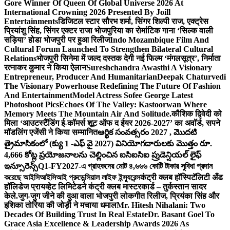
Gore Winner Of Queen Of Global Universe 2026 At
International Crowning 2026 Presented By Joill
Entertainments
डिजिटल स्टार सौरभ शर्मा, सिंगर शिल्पी राज, एक्ट्रेस
प्रियांशु सिंह, सिंगर एक्टर राजा भोजपुरिया का रोमांटिक गाना ‘सिल्क वाली
सड़िया’ होडा भोजपुरी पर हुआ रिलीज
Indo Mozambique Film And
Cultural Forum Launched To Strengthen Bilateral Cultural
Relations
भोजपुरी सिनेमा में जल्द दस्तक देगी नई फिल्म ‘मंगलसूत्र’, निर्माता
रत्नाकर कुमार ने किया ऐलान
Sureshchandra Awasthi A Visionary
Entrepreneur, Producer And Humanitarian
Deepak Chaturvedi
The Visionary Powerhouse Redefining The Future Of Fashion
And Entertainment
Model Actress Sofee George Latest
Photoshoot Pics
Echoes Of The Valley: Kastoorwan Where
Memory Meets The Mountain Air And Solitude.
कौशिक द्विवेदी को
मिला ‘आउटस्टैंडिंग ई-कॉमर्स शूट ऑफ द ईयर 2026-2027’ का अवॉर्ड, सपने
मॉडलिंग एजेंसी ने किया सम्मानित
ఆర్థిక సంవత్సరం 2027 , మొదటి
త్రైమాసికంలో (క్యు 1 -ఎఫ్ వై 2027) వినియోగదారులకు మొత్తం రూ.
4,666 కోట్ల ప్రయోజనాలను చెల్లించిన ఐసిఐసిఐ ప్రుడెన్షియల్ లైఫ్
ఇన్సూరెన్స్
Q1-FY2027-এ গ্রাহকদের মোট ৪,৬৬৬ কোটি টাকার সুবিধা প্রদান
করেছে আইসিআইসিআই প্রুডেন্সিয়াল লাইফ ইন্স্যুরেন্স
कंट्री क्लब हॉस्पिटॅलिटी अँड
हॉलिडेज प्रायव्हेट लिमिटेडने कंट्री क्लब मास्टरकार्ड – तुर्कस्तान सादर
केले.
जुग-जुग जीने की दुआ वाला भोजपुरी लोकगीत रिलीज, प्रियंका सिंह और
इशिका तोरिया की जोड़ी ने मचाया धमाल
Mr. Hitesh Nihalani: Two
Decades Of Building Trust In Real Estate
Dr. Basant Goel To
Grace Asia Excellence & Leadership Awards 2026 As