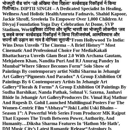
भोजपुरी सैड सांग ‘उहे अंखिया रोवा दिहला’ वर्ल्डवाइड रिकॉर्ड्स ने किया
रिलीज
Dr. DIPTII SINGH – A Dedicated Specialist In Healing,
Wellness And Holistic Health
Amruta Fadnavis, Shahid Kapoor,
Jackie Shroff, Sreeleela To Empower Over 1,000 Children At
Divyaj Foundation Yoga Day Celebration At Dome, SVP
Stadium, Worli
इशिका टोरिया और सृष्टि भारती का भोजपुरी लोकगीत ‘लव
यू कहबे करब’ वर्ल्डवाइड रिकॉर्ड्स ने किया रिलीज
संघर्ष, आत्मविश्वास और
सपनों की उड़ान का नाम है मोनिका सुराजी
“From Hollywood To India:
Wins Deus Unveils ‘The Cinema – A Brief History’” Most
Cinematic And Professional Choice For Media
Kakali
Bhattacharya Unveils Glam Beat 2.0 With Archana Gautam,
Mehjabeen Khan, Nandita Puri And RJ Anurag Pandey In
Mumbai
“Where Silence Becomes Form” Solo Show of
Paintings By contemporary artist Nidhi Sharma in Jehangir
Art Gallery
“Pigments And Paradox” A Group Exhibition Of
Paintings By 6 Contemporary Artists In Jehangir Art
Gallery
“Florals & Forms” A Group Exhibition Of Paintings By
Sudha Barshikar, Nanda Pathak, Sohnal V. Saxena, Janhavi
Bhide In Jehangir Art Gallery
Producers Dr. Vimal Raj Mathur
And Rupesh D. Gohil Launched Multilingual Posters For The
Women-Centric Film “Abhaya”
“Jiski Lathi Uski Bhains –
Season 1”: A Powerful Web Series From Producer MK Rajput
That Exposes The Truth Between Power, Authority, And
Humanity…
Diksha Sharma Features In ‘Hathon Me Hath’,
DM Music City’s Latest Romantic Release
“Astrology Is