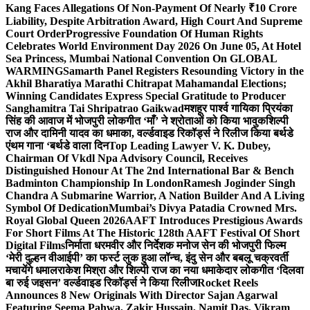
Kang Faces Allegations Of Non-Payment Of Nearly ₹10 Crore
Liability, Despite Arbitration Award, High Court And Supreme
Court Order
Progressive Foundation Of Human Rights
Celebrates World Environment Day 2026 On June 05, At Hotel
Sea Princess, Mumbai National Convention On GLOBAL
WARMING
Samarth Panel Registers Resounding Victory in the
Akhil Bharatiya Marathi Chitrapat Mahamandal Elections;
Winning Candidates Express Special Gratitude to Producer
Sanghamitra Tai Shripatrao Gaikwad
मशहूर पार्श्व गायिका प्रियंका
सिंह की आवाज में भोजपुरी लोकगीत ‘माँ’ ने श्रोताओं को किया भावुक
शिल्पी
राज और दामिनी यादव का धमाका, वर्ल्डवाइड रिकॉर्ड्स ने रिलीज किया बर्थडे
एंथम गाना ‘बर्थडे वाला दिन
Top Leading Lawyer V. K. Dubey,
Chairman Of Vkdl Npa Advisory Council, Receives
Distinguished Honour At The 2nd International Bar & Bench
Badminton Championship In London
Ramesh Joginder Singh
Chandra A Submarine Warrior, A Nation Builder And A Living
Symbol Of Dedication
Mumbai’s Divya Patadia Crowned Mrs.
Royal Global Queen 2026
AAFT Introduces Prestigious Awards
For Short Films At The Historic 128th AAFT Festival Of Short
Digital Films
निर्माता धरमवीर और निर्देशक मनोज सेन की भोजपुरी फिल्म
‘मेरी दुल्हन वीआईपी’ का फर्स्ट लुक हुआ लॉन्च, इंदु सेन और बबलू चक्रवर्ती
मचायेंगे धमाल
राकेश मिश्रा और शिल्पी राज का नया धमाकेदार लोकगीत ‘दिलवा
बा रुई जइसन’ वर्ल्डवाइड रिकॉर्ड्स ने किया रिलीज
Rocket Reels
Announces 8 New Originals With Director Sajan Agarwal
Featuring Seema Pahwa, Zakir Hussain, Namit Das, Vikram