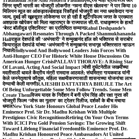
Traditional Style And Modern Fashion
एक्ट्रेस माही श्रीवास्तव और
सिंगर सृष्टी भारती का भोजपुरी लोकगीत ‘गवना वीएस खेलवना’ ने पार किया 10
मिलियन व्यूज का आंकड़ा
वर्ल्डवाइड रिकॉर्ड्स भोजपुरी का नया धमाकेदार गाना
जल्द, दुबई की खूबसूरत लोकेशन्स पर हो रही है शूटिंग
फिल्म जगत के प्रख्यात
अशफ़ाक खोपेकर को मिला महाराष्ट्र के राज्यपाल सी.पी. राधाकृष्णन के हाथों
‘बेस्ट बॉलीवुड एक्टिविस्ट’ का प्रतिष्ठित सम्मान
Rahul Deshpande’s
Abhangawari Resonates Through A Packed Shanmukhananda
Hall
राहुल देशपांडे की ‘अभंगवारी’ ने शन्मुखानंद हॉल को भक्तिरस से सराबोर
किया
राहुल देशपांडे यांच्या ‘अभंगवारी’ने शन्मुखानंद सभागृह भक्तिरसात न्हाऊन
निघाले
Hollywood And Bollywood Leaders Join Forces With
Anti-Hunger CEO For Historic White House Discussions On
American Hunger Crisis
PALLAVI THORAVE: A Rising Star
Of Lavani, Acting And Social Impact !
मोशी दुर्घटनेतील जखमींच्या
मदतीसाठी धावले केंद्रीय मंत्री रामदास आठवले; संघमित्रा गायकवाड यांनी
केले जननेतृत्वाचे कौतुक, महिला सक्षमीकरणासाठी शासनाच्या योजनांचा लाभ
देण्याची केली मागणी
RAJESHH DATTATRYA BHUJLE The Art
Of Being Unforgettable Some Men Follow Trends. Some Men
Create Them
विजय यादव के निर्देशन में बनी प्रेम सिंह और रक्षा गुप्ता की
भोजपुरी फिल्म ‘जोरू का गुलाम’ का ट्रेलर रिलीज, दर्शकों के बीच मचाया
धमाल
New York State Honours Global Peace Leader His
Eminence Prof. Sir Dr. Madhu Krishan With Multiple
Prestigious Civic Recognitions
Retiring On Your Own Terms
With ICICI Pru Gold Pension Savings: The Growing Shift
Toward Lifelong Financial Freedom
His Eminence Prof. Dr.
Madhu Krishan Honoured Peace Ambassadors At United