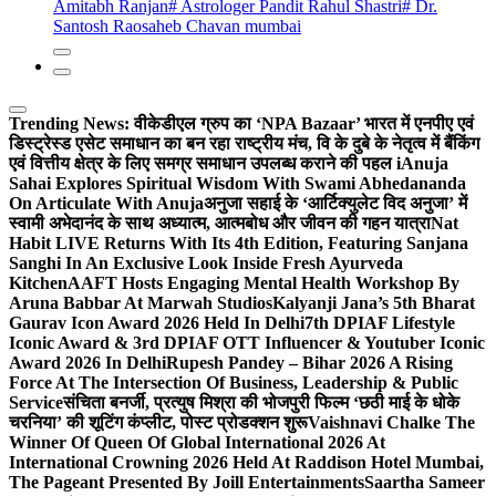
Amitabh Ranjan
# Astrologer Pandit Rahul Shastri
# Dr.
Santosh Raosaheb Chavan mumbai
Trending News:
वीकेडीएल ग्रुप का ‘NPA Bazaar’ भारत में एनपीए एवं
डिस्ट्रेस्ड एसेट समाधान का बन रहा राष्ट्रीय मंच, वि के दुबे के नेतृत्व में बैंकिंग
एवं वित्तीय क्षेत्र के लिए समग्र समाधान उपलब्ध कराने की पहल i
Anuja
Sahai Explores Spiritual Wisdom With Swami Abhedananda
On Articulate With Anuja
अनुजा सहाई के ‘आर्टिक्युलेट विद अनुजा’ में
स्वामी अभेदानंद के साथ अध्यात्म, आत्मबोध और जीवन की गहन यात्रा
Nat
Habit LIVE Returns With Its 4th Edition, Featuring Sanjana
Sanghi In An Exclusive Look Inside Fresh Ayurveda
Kitchen
AAFT Hosts Engaging Mental Health Workshop By
Aruna Babbar At Marwah Studios
Kalyanji Jana’s 5th Bharat
Gaurav Icon Award 2026 Held In Delhi
7th DPIAF Lifestyle
Iconic Award & 3rd DPIAF OTT Influencer & Youtuber Iconic
Award 2026 In Delhi
Rupesh Pandey – Bihar 2026 A Rising
Force At The Intersection Of Business, Leadership & Public
Service
संचिता बनर्जी, प्रत्युष मिश्रा की भोजपुरी फिल्म ‘छठी माई के धोके
चरनिया’ की शूटिंग कंप्लीट, पोस्ट प्रोडक्शन शुरू
Vaishnavi Chalke The
Winner Of Queen Of Global International 2026 At
International Crowning 2026 Held At Raddison Hotel Mumbai,
The Pageant Presented By Joill Entertainments
Saartha Sameer