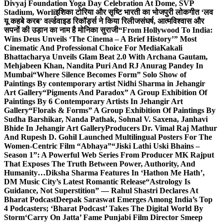
Divyaj Foundation Yoga Day Celebration At Dome, SVP
Stadium, Worli
इशिका टोरिया और सृष्टि भारती का भोजपुरी लोकगीत ‘लव
यू कहबे करब’ वर्ल्डवाइड रिकॉर्ड्स ने किया रिलीज
संघर्ष, आत्मविश्वास और
सपनों की उड़ान का नाम है मोनिका सुराजी
“From Hollywood To India:
Wins Deus Unveils ‘The Cinema – A Brief History’” Most
Cinematic And Professional Choice For Media
Kakali
Bhattacharya Unveils Glam Beat 2.0 With Archana Gautam,
Mehjabeen Khan, Nandita Puri And RJ Anurag Pandey In
Mumbai
“Where Silence Becomes Form” Solo Show of
Paintings By contemporary artist Nidhi Sharma in Jehangir
Art Gallery
“Pigments And Paradox” A Group Exhibition Of
Paintings By 6 Contemporary Artists In Jehangir Art
Gallery
“Florals & Forms” A Group Exhibition Of Paintings By
Sudha Barshikar, Nanda Pathak, Sohnal V. Saxena, Janhavi
Bhide In Jehangir Art Gallery
Producers Dr. Vimal Raj Mathur
And Rupesh D. Gohil Launched Multilingual Posters For The
Women-Centric Film “Abhaya”
“Jiski Lathi Uski Bhains –
Season 1”: A Powerful Web Series From Producer MK Rajput
That Exposes The Truth Between Power, Authority, And
Humanity…
Diksha Sharma Features In ‘Hathon Me Hath’,
DM Music City’s Latest Romantic Release
“Astrology Is
Guidance, Not Superstition” — Rahul Shastri Declares At
Bharat Podcast
Deepak Saraswat Emerges Among India’s Top
4 Podcasters; ‘Bharat Podcast’ Takes The Digital World By
Storm
‘Carry On Jatta’ Fame Punjabi Film Director Smeep