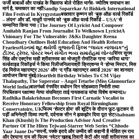
फर्जी बाबाओं और पाखंड के खिलाफ बोले रोहित भार्गव- ज्योतिष समाधान का
मार्ग है, चमत्कार का नहीं
Sandip Soparrkar At Bishkek International
Film Festival In Kyrgyzstan
बख्तवार कृष्णन को ‘बुक ऑफ़ वर्ल्ड रिकॉर्ड
– लंदन’ और डॉ. माधुरी पानमंद को ‘बुक ऑफ़ वर्ल्ड रिकॉर्ड – USA’ से
सम्मानित किया गया।
The Journey Of Lyricist And Composer
Amitabh Ranjan From Journalist To Welknown Lyricist
A
Visionary For The Vulnerable: J&Ks Daughter Reena
Choudhary Outlines Bold Education And Health Reform
Fearless
લંડનમાં શૂટ થયેલી ગુજરાતી ફિલ્મ “લાયક નાલાયક”નું
ટીઝર, ટ્રેલર, પોસ્ટર અને સંગીત ભવ્ય સમારોહમાં લોન્ચ
सिंगर सुगम
सिंह और एक्ट्रेस माही श्रीवास्तव का भोजपुरी रोमांटिक गाना ‘करिया धागा’
वर्ल्डवाइड रिकॉर्ड्स ने किया रिलीज
निलायश्री क्रिएशन्स ने ‘होप्स मिस्टर, मिस
एंड मिसेज महाराष्ट्र 2026’ और ‘द ग्रैंड महाराष्ट्र अवार्ड 2026’ का शानदार
आयोजन किया मुंबई:
Heartfelt Birthday Wishes To CM Vijay
Thalapathy, The Superstar – Angel Tetarbe (Miss Glamourface
World India)
बालगंधर्व रंगमंदिर वर्धापन दिन सोहळ्यात निर्माती तथा
रिपब्लिकन पक्षाच्या नेत्या संघमित्रा ताई गायकवाड यांचा विशेष सन्मान
Dr
Radhika Balakrishnan Becomes First Carnatic Vocalist to
Receive Honorary Fellowship from Royal Birmingham
Conservatoire, UK
फिल्म ‘शेल्टर होम’ की शूटिंग के दौरान फूट-फूटकर रो
पड़ीं अभिनेत्री दिव्या त्यागी, दर्दनाक सीन ने झकझोर दिया पूरा सेट
Shabnam
Khan (Khushi) Is The Production Advisor And Creative
Partner Of The Hiten Tejwani-Starrer Web Series “Chhodo
Yaar Jaane Do”
सपनों, पक्के इरादे और उम्मीद की कहानी है मोहित एम राय
और ऐश्याना राय की फिल्म ‘स्वेटर’
खुशबू तिवारी केटी और माही श्रीवास्तव का