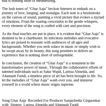
that is nothing short of mesmerizing.
The lush tunes of “Ghar Aaja” beckon listeners to embark on a
journey of love, longing, and nostalgia. Each note is a brushstroke
on the canvas of sound, painting a vivid picture that evokes a myriad
of emotions. From the soaring crescendos to the gentle whispers,
every element of the song is crafted with care and precision.
As the final touches are put in place, it is evident that “Ghar Aaja” is
destined to be a chartbuster. Its infectious melodies and evocative
lyrics are poised to resonate with audiences of all ages and
backgrounds. Whether you seek solace in music or simply wish to
be swept away by its beauty, this song promises to deliver an
experience that is nothing short of unforgettable.
In conclusion, the creation of “Ghar Aaja” is a testament to the
transformative power of music. Through the collaborative efforts of
talented individuals such as Sakir Wajid, Larissa Almeida, and
Altamash Faridi, a timeless piece of art has been brought to life. So,
let the melodies of “Ghar Aaja” wash over you, and immerse
yourself in a world where music reigns supreme.
Song Ghar Aaja Recorded For Producer Sanjaybedia Girgaonkar
with Singers Larissa Almeida and Altamash Faridi