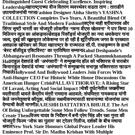
Distinguished Guest Celebrating Excellence. Inspiring
Leadership
महाराष्ट्राच्या वीज वितरण व्यवस्थेवर वाढता ताण : तातडीने
उपाययोजनांची गरज
Fashion Designer Aisha Shetty’s YASHNA
COLLECTION Completes Two Years, A Beautiful Blend Of
Traditional Style And Modern Fashion
एक्ट्रेस माही श्रीवास्तव और
सिंगर सृष्टी भारती का भोजपुरी लोकगीत ‘गवना वीएस खेलवना’ ने पार किया 10
मिलियन व्यूज का आंकड़ा
वर्ल्डवाइड रिकॉर्ड्स भोजपुरी का नया धमाकेदार गाना
जल्द, दुबई की खूबसूरत लोकेशन्स पर हो रही है शूटिंग
फिल्म जगत के प्रख्यात
अशफ़ाक खोपेकर को मिला महाराष्ट्र के राज्यपाल सी.पी. राधाकृष्णन के हाथों
‘बेस्ट बॉलीवुड एक्टिविस्ट’ का प्रतिष्ठित सम्मान
Rahul Deshpande’s
Abhangawari Resonates Through A Packed Shanmukhananda
Hall
राहुल देशपांडे की ‘अभंगवारी’ ने शन्मुखानंद हॉल को भक्तिरस से सराबोर
किया
राहुल देशपांडे यांच्या ‘अभंगवारी’ने शन्मुखानंद सभागृह भक्तिरसात न्हाऊन
निघाले
Hollywood And Bollywood Leaders Join Forces With
Anti-Hunger CEO For Historic White House Discussions On
American Hunger Crisis
PALLAVI THORAVE: A Rising Star
Of Lavani, Acting And Social Impact !
मोशी दुर्घटनेतील जखमींच्या
मदतीसाठी धावले केंद्रीय मंत्री रामदास आठवले; संघमित्रा गायकवाड यांनी
केले जननेतृत्वाचे कौतुक, महिला सक्षमीकरणासाठी शासनाच्या योजनांचा लाभ
देण्याची केली मागणी
RAJESHH DATTATRYA BHUJLE The Art
Of Being Unforgettable Some Men Follow Trends. Some Men
Create Them
विजय यादव के निर्देशन में बनी प्रेम सिंह और रक्षा गुप्ता की
भोजपुरी फिल्म ‘जोरू का गुलाम’ का ट्रेलर रिलीज, दर्शकों के बीच मचाया
धमाल
New York State Honours Global Peace Leader His
Eminence Prof. Sir Dr. Madhu Krishan With Multiple