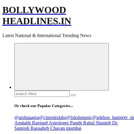
BOLLYWOOD
HEADLINES.IN
Latest National & International Trending News
Search
for:
Or check our Popular Categories...
@arshnaagra
@cinemixlabs
@lxkshmusic
@sekhon_harpreet_si
Amitabh Ranjan
# Astrologer Pandit Rahul Shastri
# Dr.
Santosh Raosaheb Chavan mumbai