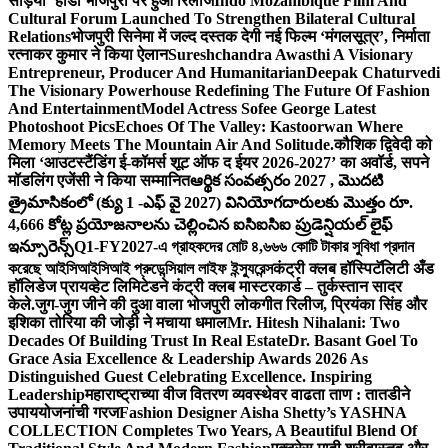
सड़िया’ होडा भोजपुरी पर हुआ रिलीज
Indo Mozambique Film And
Cultural Forum Launched To Strengthen Bilateral Cultural
Relations
भोजपुरी सिनेमा में जल्द दस्तक देगी नई फिल्म ‘मंगलसूत्र’, निर्माता
रत्नाकर कुमार ने किया ऐलान
Sureshchandra Awasthi A Visionary
Entrepreneur, Producer And Humanitarian
Deepak Chaturvedi
The Visionary Powerhouse Redefining The Future Of Fashion
And Entertainment
Model Actress Sofee George Latest
Photoshoot Pics
Echoes Of The Valley: Kastoorwan Where
Memory Meets The Mountain Air And Solitude.
कौशिक द्विवेदी को
मिला ‘आउटस्टैंडिंग ई-कॉमर्स शूट ऑफ द ईयर 2026-2027’ का अवॉर्ड, सपने
मॉडलिंग एजेंसी ने किया सम्मानित
ఆర్థిక సంవత్సరం 2027 , మొదటి
త్రైమాసికంలో (క్యు 1 -ఎఫ్ వై 2027) వినియోగదారులకు మొత్తం రూ.
4,666 కోట్ల ప్రయోజనాలను చెల్లించిన ఐసిఐసిఐ ప్రుడెన్షియల్ లైఫ్
ఇన్సూరెన్స్
Q1-FY2027-এ গ্রাহকদের মোট ৪,৬৬৬ কোটি টাকার সুবিধা প্রদান
করেছে আইসিআইসিআই প্রুডেন্সিয়াল লাইফ ইন্স্যুরেন্স
कंट्री क्लब हॉस्पिटॅलिटी अँड
हॉलिडेज प्रायव्हेट लिमिटेडने कंट्री क्लब मास्टरकार्ड – तुर्कस्तान सादर
केले.
जुग-जुग जीने की दुआ वाला भोजपुरी लोकगीत रिलीज, प्रियंका सिंह और
इशिका तोरिया की जोड़ी ने मचाया धमाल
Mr. Hitesh Nihalani: Two
Decades Of Building Trust In Real Estate
Dr. Basant Goel To
Grace Asia Excellence & Leadership Awards 2026 As
Distinguished Guest Celebrating Excellence. Inspiring
Leadership
महाराष्ट्राच्या वीज वितरण व्यवस्थेवर वाढता ताण : तातडीने
उपाययोजनांची गरज
Fashion Designer Aisha Shetty’s YASHNA
COLLECTION Completes Two Years, A Beautiful Blend Of