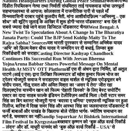
Nations Headquarters During Global Peace Seminar
कलाकारांच्या
दिंडीत रिपब्लिकन नेत्या तथा निर्माती संघमित्रा ताई गायकवाड यांचा उत्स्फूर्त
सहभाग
आस्था से आगाज: कोलकाता में राजनीतिक पारी से पहले माँ
विन्ध्यवासिनी दरबार पहुंचे कुलदीप मैती, मांगा आशीर्वाद
फ़िल्म “अभिमन्यु – एक
शोध” की शूटिंग जुलाई के आखिर में शुरू होगी
‘भारत पॉडकास्ट’ बना देश में
सबसे ज्यादा देखे जाने वाला डिजिटल पॉडकास्ट चैनल
West Bengal: A
New Twist To Speculation About A Change In The Bharatiya
Janata Party: Could The BJP Send Kuldip Maity To The
Rajya Sabha? Sources
यश भारती पुरस्कार से सम्मानित अभिषेक यादव
‘अभि’ को फ़िल्म मेकर धीरू यादव ने जन्मदिन पर दी बधाई, लिम्का बुक
रिकॉर्डधारी को सराहा
Casting Director Kashyap Chandhock
Continues His Successful Run With Jeevan Bheema
Yojna
Aruna Babbar Shares Powerful Message On Mental
Health At MSTV OTT Platform
डॉ एस वी अंचन द्वारा निर्मित, डॉ अतुल
पाटणे (आई ए एस) द्वारा लिखित फिल्मस्टार डॉ महेश कुमार फिल्म भोज का
ट्रेलर भोजपुरी समाज ने सराहा
एयर वाइस मार्शल से म्यूज़िक प्रोड्यूसर बने
संदीप रावत, नीलू रावत और अमित मिश्रा का ‘असर ये तेरा’ जीत रहा
दिल
एक्ट्रेस यास्मीन खान को फिल्म ‘देहाती डिस्को’ के लिए बेस्ट सपोर्टिंग
एक्टर का दादा साहब फाल्के इंडियन टेलीविज़न अवॉर्ड मिला।
देसी स्टार समर
सिंह का बिग ब्लास्ट भोजपुरी गाना ‘बदरवा ए धनिया’ एसएफसी म्यूजिक पर हुआ
रिलीज, बारिश में दिखा समर सिंह और आस्था सिंह का जलवा
भारत पॉडकास्ट में
फर्जी बाबाओं और पाखंड के खिलाफ बोले रोहित भार्गव- ज्योतिष समाधान का
मार्ग है, चमत्कार का नहीं
Sandip Soparrkar At Bishkek International
Film Festival In Kyrgyzstan
बख्तवार कृष्णन को ‘बुक ऑफ़ वर्ल्ड रिकॉर्ड
– लंदन’ और डॉ. माधुरी पानमंद को ‘बुक ऑफ़ वर्ल्ड रिकॉर्ड – USA’ से