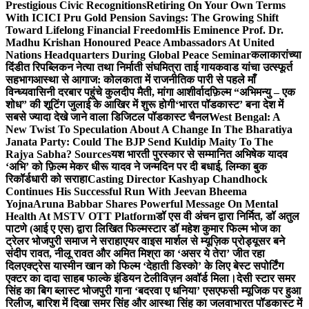
Prestigious Civic Recognitions
Retiring On Your Own Terms
With ICICI Pru Gold Pension Savings: The Growing Shift
Toward Lifelong Financial Freedom
His Eminence Prof. Dr.
Madhu Krishan Honoured Peace Ambassadors At United
Nations Headquarters During Global Peace Seminar
कलाकारांच्या
दिंडीत रिपब्लिकन नेत्या तथा निर्माती संघमित्रा ताई गायकवाड यांचा उत्स्फूर्त
सहभाग
आस्था से आगाज: कोलकाता में राजनीतिक पारी से पहले माँ
विन्ध्यवासिनी दरबार पहुंचे कुलदीप मैती, मांगा आशीर्वाद
फ़िल्म “अभिमन्यु – एक
शोध” की शूटिंग जुलाई के आखिर में शुरू होगी
‘भारत पॉडकास्ट’ बना देश में
सबसे ज्यादा देखे जाने वाला डिजिटल पॉडकास्ट चैनल
West Bengal: A
New Twist To Speculation About A Change In The Bharatiya
Janata Party: Could The BJP Send Kuldip Maity To The
Rajya Sabha? Sources
यश भारती पुरस्कार से सम्मानित अभिषेक यादव
‘अभि’ को फ़िल्म मेकर धीरू यादव ने जन्मदिन पर दी बधाई, लिम्का बुक
रिकॉर्डधारी को सराहा
Casting Director Kashyap Chandhock
Continues His Successful Run With Jeevan Bheema
Yojna
Aruna Babbar Shares Powerful Message On Mental
Health At MSTV OTT Platform
डॉ एस वी अंचन द्वारा निर्मित, डॉ अतुल
पाटणे (आई ए एस) द्वारा लिखित फिल्मस्टार डॉ महेश कुमार फिल्म भोज का
ट्रेलर भोजपुरी समाज ने सराहा
एयर वाइस मार्शल से म्यूज़िक प्रोड्यूसर बने
संदीप रावत, नीलू रावत और अमित मिश्रा का ‘असर ये तेरा’ जीत रहा
दिल
एक्ट्रेस यास्मीन खान को फिल्म ‘देहाती डिस्को’ के लिए बेस्ट सपोर्टिंग
एक्टर का दादा साहब फाल्के इंडियन टेलीविज़न अवॉर्ड मिला।
देसी स्टार समर
सिंह का बिग ब्लास्ट भोजपुरी गाना ‘बदरवा ए धनिया’ एसएफसी म्यूजिक पर हुआ
रिलीज, बारिश में दिखा समर सिंह और आस्था सिंह का जलवा
भारत पॉडकास्ट में