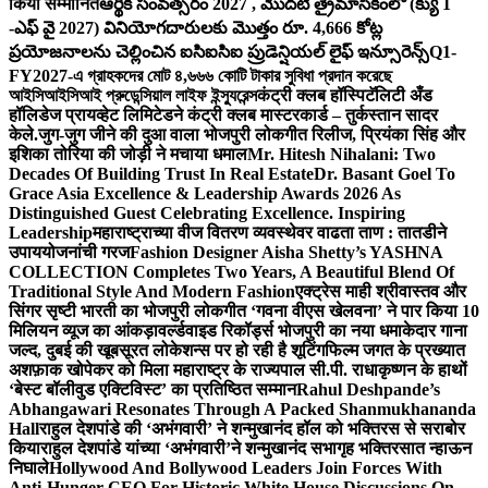
किया सम्मानित
ఆర్థిక సంవత్సరం 2027 , మొదటి త్రైమాసికంలో (క్యు 1
-ఎఫ్ వై 2027) వినియోగదారులకు మొత్తం రూ. 4,666 కోట్ల
ప్రయోజనాలను చెల్లించిన ఐసిఐసిఐ ప్రుడెన్షియల్ లైఫ్ ఇన్సూరెన్స్
Q1-
FY2027-এ গ্রাহকদের মোট ৪,৬৬৬ কোটি টাকার সুবিধা প্রদান করেছে
আইসিআইসিআই প্রুডেন্সিয়াল লাইফ ইন্স্যুরেন্স
कंट्री क्लब हॉस्पिटॅलिटी अँड
हॉलिडेज प्रायव्हेट लिमिटेडने कंट्री क्लब मास्टरकार्ड – तुर्कस्तान सादर
केले.
जुग-जुग जीने की दुआ वाला भोजपुरी लोकगीत रिलीज, प्रियंका सिंह और
इशिका तोरिया की जोड़ी ने मचाया धमाल
Mr. Hitesh Nihalani: Two
Decades Of Building Trust In Real Estate
Dr. Basant Goel To
Grace Asia Excellence & Leadership Awards 2026 As
Distinguished Guest Celebrating Excellence. Inspiring
Leadership
महाराष्ट्राच्या वीज वितरण व्यवस्थेवर वाढता ताण : तातडीने
उपाययोजनांची गरज
Fashion Designer Aisha Shetty’s YASHNA
COLLECTION Completes Two Years, A Beautiful Blend Of
Traditional Style And Modern Fashion
एक्ट्रेस माही श्रीवास्तव और
सिंगर सृष्टी भारती का भोजपुरी लोकगीत ‘गवना वीएस खेलवना’ ने पार किया 10
मिलियन व्यूज का आंकड़ा
वर्ल्डवाइड रिकॉर्ड्स भोजपुरी का नया धमाकेदार गाना
जल्द, दुबई की खूबसूरत लोकेशन्स पर हो रही है शूटिंग
फिल्म जगत के प्रख्यात
अशफ़ाक खोपेकर को मिला महाराष्ट्र के राज्यपाल सी.पी. राधाकृष्णन के हाथों
‘बेस्ट बॉलीवुड एक्टिविस्ट’ का प्रतिष्ठित सम्मान
Rahul Deshpande’s
Abhangawari Resonates Through A Packed Shanmukhananda
Hall
राहुल देशपांडे की ‘अभंगवारी’ ने शन्मुखानंद हॉल को भक्तिरस से सराबोर
किया
राहुल देशपांडे यांच्या ‘अभंगवारी’ने शन्मुखानंद सभागृह भक्तिरसात न्हाऊन
निघाले
Hollywood And Bollywood Leaders Join Forces With
Anti-Hunger CEO For Historic White House Discussions On