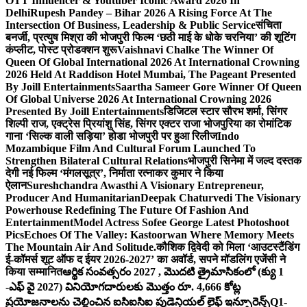
OTT Influencer & Youtuber Iconic Award 2026 In
Delhi
Rupesh Pandey – Bihar 2026 A Rising Force At The
Intersection Of Business, Leadership & Public Service
संचिता
बनर्जी, प्रत्युष मिश्रा की भोजपुरी फिल्म ‘छठी माई के धोके चरनिया’ की शूटिंग
कंप्लीट, पोस्ट प्रोडक्शन शुरू
Vaishnavi Chalke The Winner Of
Queen Of Global International 2026 At International Crowning
2026 Held At Raddison Hotel Mumbai, The Pageant Presented
By Joill Entertainments
Saartha Sameer Gore Winner Of Queen
Of Global Universe 2026 At International Crowning 2026
Presented By Joill Entertainments
डिजिटल स्टार सौरभ शर्मा, सिंगर
शिल्पी राज, एक्ट्रेस प्रियांशु सिंह, सिंगर एक्टर राजा भोजपुरिया का रोमांटिक
गाना ‘सिल्क वाली सड़िया’ होडा भोजपुरी पर हुआ रिलीज
Indo
Mozambique Film And Cultural Forum Launched To
Strengthen Bilateral Cultural Relations
भोजपुरी सिनेमा में जल्द दस्तक
देगी नई फिल्म ‘मंगलसूत्र’, निर्माता रत्नाकर कुमार ने किया
ऐलान
Sureshchandra Awasthi A Visionary Entrepreneur,
Producer And Humanitarian
Deepak Chaturvedi The Visionary
Powerhouse Redefining The Future Of Fashion And
Entertainment
Model Actress Sofee George Latest Photoshoot
Pics
Echoes Of The Valley: Kastoorwan Where Memory Meets
The Mountain Air And Solitude.
कौशिक द्विवेदी को मिला ‘आउटस्टैंडिंग
ई-कॉमर्स शूट ऑफ द ईयर 2026-2027’ का अवॉर्ड, सपने मॉडलिंग एजेंसी ने
किया सम्मानित
ఆర్థిక సంవత్సరం 2027 , మొదటి త్రైమాసికంలో (క్యు 1
-ఎఫ్ వై 2027) వినియోగదారులకు మొత్తం రూ. 4,666 కోట్ల
ప్రయోజనాలను చెల్లించిన ఐసిఐసిఐ ప్రుడెన్షియల్ లైఫ్ ఇన్సూరెన్స్
Q1-