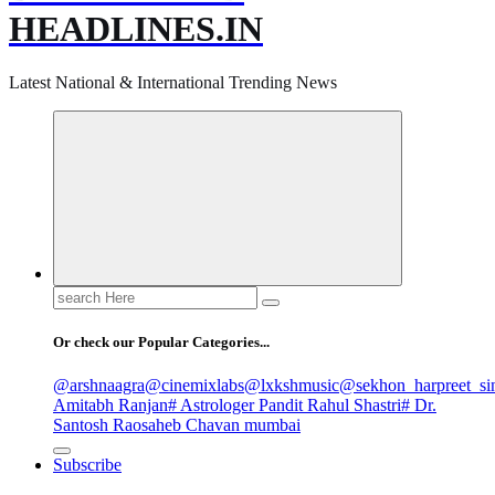
HEADLINES.IN
Latest National & International Trending News
Search
for:
Or check our Popular Categories...
@arshnaagra
@cinemixlabs
@lxkshmusic
@sekhon_harpreet_si
Amitabh Ranjan
# Astrologer Pandit Rahul Shastri
# Dr.
Santosh Raosaheb Chavan mumbai
Subscribe