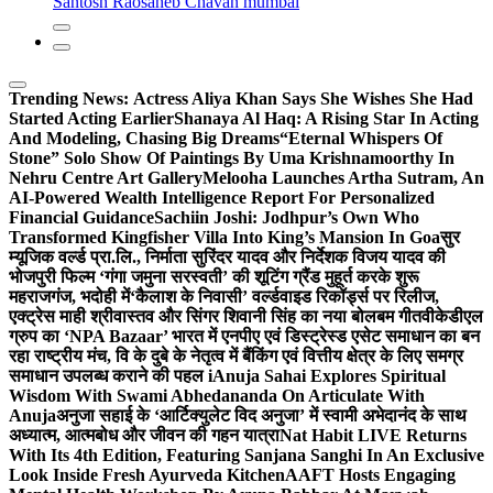
Santosh Raosaheb Chavan mumbai
Trending News:
Actress Aliya Khan Says She Wishes She Had
Started Acting Earlier
Shanaya Al Haq: A Rising Star In Acting
And Modeling, Chasing Big Dreams
“Eternal Whispers Of
Stone” Solo Show Of Paintings By Uma Krishnamoorthy In
Nehru Centre Art Gallery
Melooha Launches Artha Sutram, An
AI-Powered Wealth Intelligence Report For Personalized
Financial Guidance
Sachiin Joshi: Jodhpur’s Own Who
Transformed Kingfisher Villa Into King’s Mansion In Goa
सुर
म्यूजिक वर्ल्ड प्रा.लि., निर्माता सुरिंदर यादव और निर्देशक विजय यादव की
भोजपुरी फिल्म ‘गंगा जमुना सरस्वती’ की शूटिंग ग्रैंड मुहूर्त करके शुरू
महराजगंज, भदोही में
‘कैलाश के निवासी’ वर्ल्डवाइड रिकॉर्ड्स पर रिलीज,
एक्ट्रेस माही श्रीवास्तव और सिंगर शिवानी सिंह का नया बोलबम गीत
वीकेडीएल
ग्रुप का ‘NPA Bazaar’ भारत में एनपीए एवं डिस्ट्रेस्ड एसेट समाधान का बन
रहा राष्ट्रीय मंच, वि के दुबे के नेतृत्व में बैंकिंग एवं वित्तीय क्षेत्र के लिए समग्र
समाधान उपलब्ध कराने की पहल i
Anuja Sahai Explores Spiritual
Wisdom With Swami Abhedananda On Articulate With
Anuja
अनुजा सहाई के ‘आर्टिक्युलेट विद अनुजा’ में स्वामी अभेदानंद के साथ
अध्यात्म, आत्मबोध और जीवन की गहन यात्रा
Nat Habit LIVE Returns
With Its 4th Edition, Featuring Sanjana Sanghi In An Exclusive
Look Inside Fresh Ayurveda Kitchen
AAFT Hosts Engaging