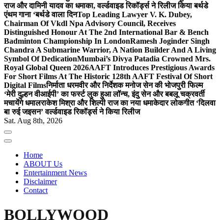
राज और दामिनी यादव का धमाका, वर्ल्डवाइड रिकॉर्ड्स ने रिलीज किया बर्थडे
एंथम गाना ‘बर्थडे वाला दिन
Top Leading Lawyer V. K. Dubey,
Chairman Of Vkdl Npa Advisory Council, Receives
Distinguished Honour At The 2nd International Bar & Bench
Badminton Championship In London
Ramesh Joginder Singh
Chandra A Submarine Warrior, A Nation Builder And A Living
Symbol Of Dedication
Mumbai’s Divya Patadia Crowned Mrs.
Royal Global Queen 2026
AAFT Introduces Prestigious Awards
For Short Films At The Historic 128th AAFT Festival Of Short
Digital Films
निर्माता धरमवीर और निर्देशक मनोज सेन की भोजपुरी फिल्म
‘मेरी दुल्हन वीआईपी’ का फर्स्ट लुक हुआ लॉन्च, इंदु सेन और बबलू चक्रवर्ती
मचायेंगे धमाल
राकेश मिश्रा और शिल्पी राज का नया धमाकेदार लोकगीत ‘दिलवा
बा रुई जइसन’ वर्ल्डवाइड रिकॉर्ड्स ने किया रिलीज
Sat. Aug 8th, 2026
Home
ABOUT Us
Entertainment News
Disclaimer
Contact
BOLLYWOOD