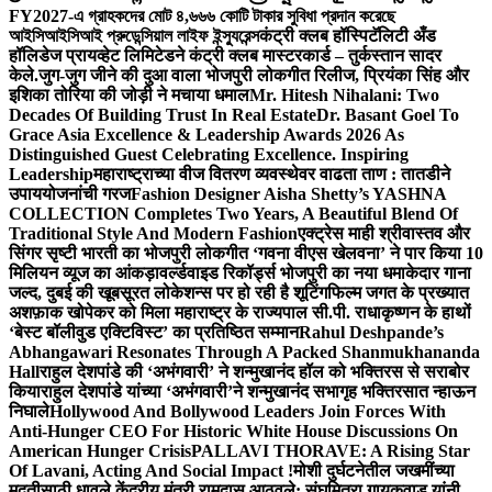
FY2027-এ গ্রাহকদের মোট ৪,৬৬৬ কোটি টাকার সুবিধা প্রদান করেছে
আইসিআইসিআই প্রুডেন্সিয়াল লাইফ ইন্স্যুরেন্স
कंट्री क्लब हॉस्पिटॅलिटी अँड
हॉलिडेज प्रायव्हेट लिमिटेडने कंट्री क्लब मास्टरकार्ड – तुर्कस्तान सादर
केले.
जुग-जुग जीने की दुआ वाला भोजपुरी लोकगीत रिलीज, प्रियंका सिंह और
इशिका तोरिया की जोड़ी ने मचाया धमाल
Mr. Hitesh Nihalani: Two
Decades Of Building Trust In Real Estate
Dr. Basant Goel To
Grace Asia Excellence & Leadership Awards 2026 As
Distinguished Guest Celebrating Excellence. Inspiring
Leadership
महाराष्ट्राच्या वीज वितरण व्यवस्थेवर वाढता ताण : तातडीने
उपाययोजनांची गरज
Fashion Designer Aisha Shetty’s YASHNA
COLLECTION Completes Two Years, A Beautiful Blend Of
Traditional Style And Modern Fashion
एक्ट्रेस माही श्रीवास्तव और
सिंगर सृष्टी भारती का भोजपुरी लोकगीत ‘गवना वीएस खेलवना’ ने पार किया 10
मिलियन व्यूज का आंकड़ा
वर्ल्डवाइड रिकॉर्ड्स भोजपुरी का नया धमाकेदार गाना
जल्द, दुबई की खूबसूरत लोकेशन्स पर हो रही है शूटिंग
फिल्म जगत के प्रख्यात
अशफ़ाक खोपेकर को मिला महाराष्ट्र के राज्यपाल सी.पी. राधाकृष्णन के हाथों
‘बेस्ट बॉलीवुड एक्टिविस्ट’ का प्रतिष्ठित सम्मान
Rahul Deshpande’s
Abhangawari Resonates Through A Packed Shanmukhananda
Hall
राहुल देशपांडे की ‘अभंगवारी’ ने शन्मुखानंद हॉल को भक्तिरस से सराबोर
किया
राहुल देशपांडे यांच्या ‘अभंगवारी’ने शन्मुखानंद सभागृह भक्तिरसात न्हाऊन
निघाले
Hollywood And Bollywood Leaders Join Forces With
Anti-Hunger CEO For Historic White House Discussions On
American Hunger Crisis
PALLAVI THORAVE: A Rising Star
Of Lavani, Acting And Social Impact !
मोशी दुर्घटनेतील जखमींच्या
मदतीसाठी धावले केंद्रीय मंत्री रामदास आठवले; संघमित्रा गायकवाड यांनी