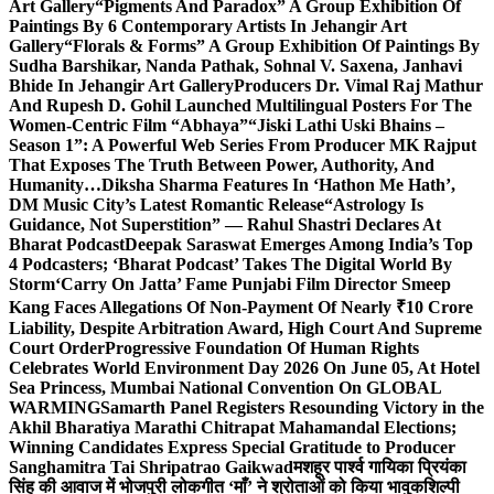
Art Gallery
“Pigments And Paradox” A Group Exhibition Of
Paintings By 6 Contemporary Artists In Jehangir Art
Gallery
“Florals & Forms” A Group Exhibition Of Paintings By
Sudha Barshikar, Nanda Pathak, Sohnal V. Saxena, Janhavi
Bhide In Jehangir Art Gallery
Producers Dr. Vimal Raj Mathur
And Rupesh D. Gohil Launched Multilingual Posters For The
Women-Centric Film “Abhaya”
“Jiski Lathi Uski Bhains –
Season 1”: A Powerful Web Series From Producer MK Rajput
That Exposes The Truth Between Power, Authority, And
Humanity…
Diksha Sharma Features In ‘Hathon Me Hath’,
DM Music City’s Latest Romantic Release
“Astrology Is
Guidance, Not Superstition” — Rahul Shastri Declares At
Bharat Podcast
Deepak Saraswat Emerges Among India’s Top
4 Podcasters; ‘Bharat Podcast’ Takes The Digital World By
Storm
‘Carry On Jatta’ Fame Punjabi Film Director Smeep
Kang Faces Allegations Of Non-Payment Of Nearly ₹10 Crore
Liability, Despite Arbitration Award, High Court And Supreme
Court Order
Progressive Foundation Of Human Rights
Celebrates World Environment Day 2026 On June 05, At Hotel
Sea Princess, Mumbai National Convention On GLOBAL
WARMING
Samarth Panel Registers Resounding Victory in the
Akhil Bharatiya Marathi Chitrapat Mahamandal Elections;
Winning Candidates Express Special Gratitude to Producer
Sanghamitra Tai Shripatrao Gaikwad
मशहूर पार्श्व गायिका प्रियंका
सिंह की आवाज में भोजपुरी लोकगीत ‘माँ’ ने श्रोताओं को किया भावुक
शिल्पी