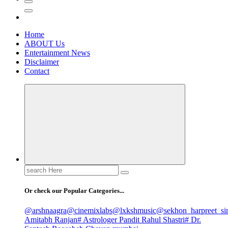
Home
ABOUT Us
Entertainment News
Disclaimer
Contact
Search
for:
Or check our Popular Categories...
@arshnaagra
@cinemixlabs
@lxkshmusic
@sekhon_harpreet_si
Amitabh Ranjan
# Astrologer Pandit Rahul Shastri
# Dr.