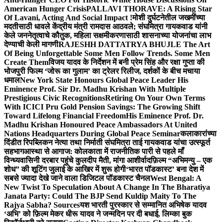
American Hunger Crisis
PALLAVI THORAVE: A Rising Star
Of Lavani, Acting And Social Impact !
मोशी दुर्घटनेतील जखमींच्या
मदतीसाठी धावले केंद्रीय मंत्री रामदास आठवले; संघमित्रा गायकवाड यांनी
केले जननेतृत्वाचे कौतुक, महिला सक्षमीकरणासाठी शासनाच्या योजनांचा लाभ
देण्याची केली मागणी
RAJESHH DATTATRYA BHUJLE The Art
Of Being Unforgettable Some Men Follow Trends. Some Men
Create Them
विजय यादव के निर्देशन में बनी प्रेम सिंह और रक्षा गुप्ता की
भोजपुरी फिल्म ‘जोरू का गुलाम’ का ट्रेलर रिलीज, दर्शकों के बीच मचाया
धमाल
New York State Honours Global Peace Leader His
Eminence Prof. Sir Dr. Madhu Krishan With Multiple
Prestigious Civic Recognitions
Retiring On Your Own Terms
With ICICI Pru Gold Pension Savings: The Growing Shift
Toward Lifelong Financial Freedom
His Eminence Prof. Dr.
Madhu Krishan Honoured Peace Ambassadors At United
Nations Headquarters During Global Peace Seminar
कलाकारांच्या
दिंडीत रिपब्लिकन नेत्या तथा निर्माती संघमित्रा ताई गायकवाड यांचा उत्स्फूर्त
सहभाग
आस्था से आगाज: कोलकाता में राजनीतिक पारी से पहले माँ
विन्ध्यवासिनी दरबार पहुंचे कुलदीप मैती, मांगा आशीर्वाद
फ़िल्म “अभिमन्यु – एक
शोध” की शूटिंग जुलाई के आखिर में शुरू होगी
‘भारत पॉडकास्ट’ बना देश में
सबसे ज्यादा देखे जाने वाला डिजिटल पॉडकास्ट चैनल
West Bengal: A
New Twist To Speculation About A Change In The Bharatiya
Janata Party: Could The BJP Send Kuldip Maity To The
Rajya Sabha? Sources
यश भारती पुरस्कार से सम्मानित अभिषेक यादव
‘अभि’ को फ़िल्म मेकर धीरू यादव ने जन्मदिन पर दी बधाई, लिम्का बुक