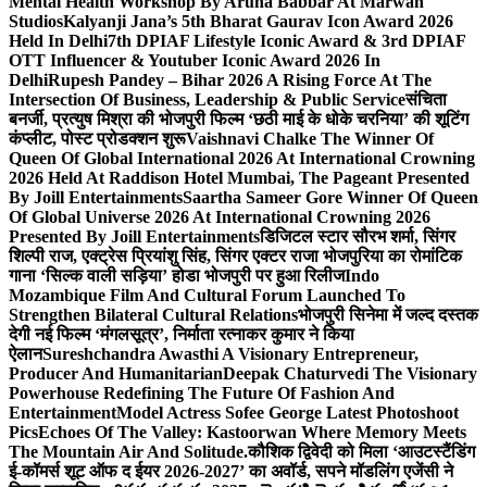
Mental Health Workshop By Aruna Babbar At Marwah
Studios
Kalyanji Jana’s 5th Bharat Gaurav Icon Award 2026
Held In Delhi
7th DPIAF Lifestyle Iconic Award & 3rd DPIAF
OTT Influencer & Youtuber Iconic Award 2026 In
Delhi
Rupesh Pandey – Bihar 2026 A Rising Force At The
Intersection Of Business, Leadership & Public Service
संचिता
बनर्जी, प्रत्युष मिश्रा की भोजपुरी फिल्म ‘छठी माई के धोके चरनिया’ की शूटिंग
कंप्लीट, पोस्ट प्रोडक्शन शुरू
Vaishnavi Chalke The Winner Of
Queen Of Global International 2026 At International Crowning
2026 Held At Raddison Hotel Mumbai, The Pageant Presented
By Joill Entertainments
Saartha Sameer Gore Winner Of Queen
Of Global Universe 2026 At International Crowning 2026
Presented By Joill Entertainments
डिजिटल स्टार सौरभ शर्मा, सिंगर
शिल्पी राज, एक्ट्रेस प्रियांशु सिंह, सिंगर एक्टर राजा भोजपुरिया का रोमांटिक
गाना ‘सिल्क वाली सड़िया’ होडा भोजपुरी पर हुआ रिलीज
Indo
Mozambique Film And Cultural Forum Launched To
Strengthen Bilateral Cultural Relations
भोजपुरी सिनेमा में जल्द दस्तक
देगी नई फिल्म ‘मंगलसूत्र’, निर्माता रत्नाकर कुमार ने किया
ऐलान
Sureshchandra Awasthi A Visionary Entrepreneur,
Producer And Humanitarian
Deepak Chaturvedi The Visionary
Powerhouse Redefining The Future Of Fashion And
Entertainment
Model Actress Sofee George Latest Photoshoot
Pics
Echoes Of The Valley: Kastoorwan Where Memory Meets
The Mountain Air And Solitude.
कौशिक द्विवेदी को मिला ‘आउटस्टैंडिंग
ई-कॉमर्स शूट ऑफ द ईयर 2026-2027’ का अवॉर्ड, सपने मॉडलिंग एजेंसी ने