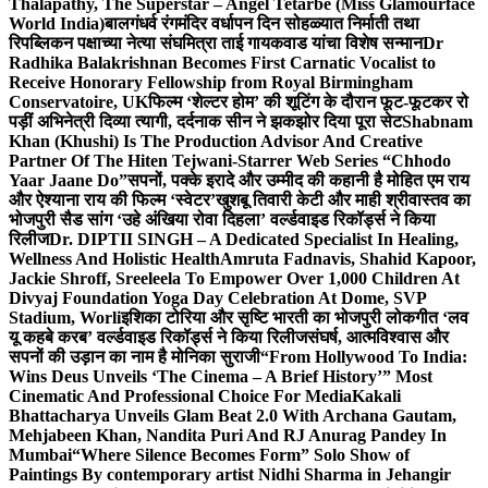
Thalapathy, The Superstar – Angel Tetarbe (Miss Glamourface
World India)
बालगंधर्व रंगमंदिर वर्धापन दिन सोहळ्यात निर्माती तथा
रिपब्लिकन पक्षाच्या नेत्या संघमित्रा ताई गायकवाड यांचा विशेष सन्मान
Dr
Radhika Balakrishnan Becomes First Carnatic Vocalist to
Receive Honorary Fellowship from Royal Birmingham
Conservatoire, UK
फिल्म ‘शेल्टर होम’ की शूटिंग के दौरान फूट-फूटकर रो
पड़ीं अभिनेत्री दिव्या त्यागी, दर्दनाक सीन ने झकझोर दिया पूरा सेट
Shabnam
Khan (Khushi) Is The Production Advisor And Creative
Partner Of The Hiten Tejwani-Starrer Web Series “Chhodo
Yaar Jaane Do”
सपनों, पक्के इरादे और उम्मीद की कहानी है मोहित एम राय
और ऐश्याना राय की फिल्म ‘स्वेटर’
खुशबू तिवारी केटी और माही श्रीवास्तव का
भोजपुरी सैड सांग ‘उहे अंखिया रोवा दिहला’ वर्ल्डवाइड रिकॉर्ड्स ने किया
रिलीज
Dr. DIPTII SINGH – A Dedicated Specialist In Healing,
Wellness And Holistic Health
Amruta Fadnavis, Shahid Kapoor,
Jackie Shroff, Sreeleela To Empower Over 1,000 Children At
Divyaj Foundation Yoga Day Celebration At Dome, SVP
Stadium, Worli
इशिका टोरिया और सृष्टि भारती का भोजपुरी लोकगीत ‘लव
यू कहबे करब’ वर्ल्डवाइड रिकॉर्ड्स ने किया रिलीज
संघर्ष, आत्मविश्वास और
सपनों की उड़ान का नाम है मोनिका सुराजी
“From Hollywood To India:
Wins Deus Unveils ‘The Cinema – A Brief History’” Most
Cinematic And Professional Choice For Media
Kakali
Bhattacharya Unveils Glam Beat 2.0 With Archana Gautam,
Mehjabeen Khan, Nandita Puri And RJ Anurag Pandey In
Mumbai
“Where Silence Becomes Form” Solo Show of
Paintings By contemporary artist Nidhi Sharma in Jehangir