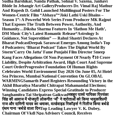
Sudha Barshikar, Nanda Pathak, Sohnal V. Saxena, Janhavi
Bhide In Jehangir Art Gallery
Producers Dr. Vimal Raj Mathur
And Rupesh D. Gohil Launched Multilingual Posters For The
Women-Centric Film “Abhaya”
“Jiski Lathi Uski Bhains –
Season 1”: A Powerful Web Series From Producer MK Rajput
That Exposes The Truth Between Power, Authority, And
Humanity…
Diksha Sharma Features In ‘Hathon Me Hath’,
DM Music City’s Latest Romantic Release
“Astrology Is
Guidance, Not Superstition” — Rahul Shastri Declares At
Bharat Podcast
Deepak Saraswat Emerges Among India’s Top
4 Podcasters; ‘Bharat Podcast’ Takes The Digital World By
Storm
‘Carry On Jatta’ Fame Punjabi Film Director Smeep
Kang Faces Allegations Of Non-Payment Of Nearly ₹10 Crore
Liability, Despite Arbitration Award, High Court And Supreme
Court Order
Progressive Foundation Of Human Rights
Celebrates World Environment Day 2026 On June 05, At Hotel
Sea Princess, Mumbai National Convention On GLOBAL
WARMING
Samarth Panel Registers Resounding Victory in the
Akhil Bharatiya Marathi Chitrapat Mahamandal Elections;
Winning Candidates Express Special Gratitude to Producer
Sanghamitra Tai Shripatrao Gaikwad
मशहूर पार्श्व गायिका प्रियंका
सिंह की आवाज में भोजपुरी लोकगीत ‘माँ’ ने श्रोताओं को किया भावुक
शिल्पी
राज और दामिनी यादव का धमाका, वर्ल्डवाइड रिकॉर्ड्स ने रिलीज किया बर्थडे
एंथम गाना ‘बर्थडे वाला दिन
Top Leading Lawyer V. K. Dubey,
Chairman Of Vkdl Npa Advisory Council, Receives