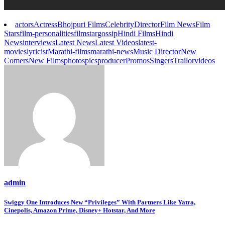
actors
Actress
Bhojpuri Films
Celebrity
Director
Film News
Film
Stars
film-personalities
filmstar
gossip
Hindi Films
Hindi
News
interviews
Latest News
Latest Videos
latest-
movies
lyricist
Marathi-films
marathi-news
Music Director
New
Comers
New Films
photos
pics
producer
Promos
Singers
Trailor
videos
admin
Post
Swiggy One Introduces New “Privileges” With Partners Like Yatra,
Cinepolis, Amazon Prime, Disney+ Hotstar, And More
navigation