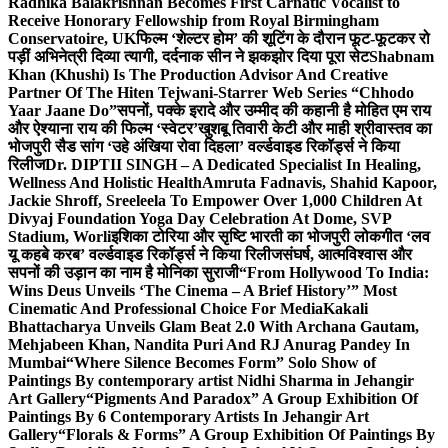
Radhika Balakrishnan Becomes First Carnatic Vocalist to
Receive Honorary Fellowship from Royal Birmingham
Conservatoire, UK
फिल्म ‘शेल्टर होम’ की शूटिंग के दौरान फूट-फूटकर रो
पड़ीं अभिनेत्री दिव्या त्यागी, दर्दनाक सीन ने झकझोर दिया पूरा सेट
Shabnam
Khan (Khushi) Is The Production Advisor And Creative
Partner Of The Hiten Tejwani-Starrer Web Series “Chhodo
Yaar Jaane Do”
सपनों, पक्के इरादे और उम्मीद की कहानी है मोहित एम राय
और ऐश्याना राय की फिल्म ‘स्वेटर’
खुशबू तिवारी केटी और माही श्रीवास्तव का
भोजपुरी सैड सांग ‘उहे अंखिया रोवा दिहला’ वर्ल्डवाइड रिकॉर्ड्स ने किया
रिलीज
Dr. DIPTII SINGH – A Dedicated Specialist In Healing,
Wellness And Holistic Health
Amruta Fadnavis, Shahid Kapoor,
Jackie Shroff, Sreeleela To Empower Over 1,000 Children At
Divyaj Foundation Yoga Day Celebration At Dome, SVP
Stadium, Worli
इशिका टोरिया और सृष्टि भारती का भोजपुरी लोकगीत ‘लव
यू कहबे करब’ वर्ल्डवाइड रिकॉर्ड्स ने किया रिलीज
संघर्ष, आत्मविश्वास और
सपनों की उड़ान का नाम है मोनिका सुराजी
“From Hollywood To India:
Wins Deus Unveils ‘The Cinema – A Brief History’” Most
Cinematic And Professional Choice For Media
Kakali
Bhattacharya Unveils Glam Beat 2.0 With Archana Gautam,
Mehjabeen Khan, Nandita Puri And RJ Anurag Pandey In
Mumbai
“Where Silence Becomes Form” Solo Show of
Paintings By contemporary artist Nidhi Sharma in Jehangir
Art Gallery
“Pigments And Paradox” A Group Exhibition Of
Paintings By 6 Contemporary Artists In Jehangir Art
Gallery
“Florals & Forms” A Group Exhibition Of Paintings By