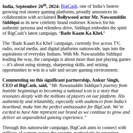
th
India, September 26
, 2024:
BigCash
, one of India’s fastest-
growing real money gaming platforms, proudly announces its
collaboration with acclaimed
Bollywood actor Mr. Nawazuddin
Siddiqui
as its new celebrity brand endorser. Known for his
authentic persona and relentless drive, Siddiqui embodies the spirit
of BigCash’s latest campaign,
‘Bade Kaam Ka Khel.’
The ‘Bade Kaam Ka Khel’ campaign, currently live across TV,
radio, social media, and digital platforms nationwide, taps into the
aspirations of everyday Indians. With Mr. Nawazuddin Siddiqui
leading the way, the campaign is about more than just playing games
—it’s about using strategy, sharpening skills, and seizing
opportunities to win in a safe and secure gaming environment.
Commenting on this significant partnership, Ankur Singh,
CEO of BigCash, said,
“Mr. Nawazuddin Siddiqui’s journey from
humble beginnings to becoming a national icon is a story that
resonates deeply with the millions of players on our platform. His
authenticity and relatability, especially with audiences from India’s
heartland, make him the perfect ambassador for BigCash. We’re
excited to have him represent our brand as we continue to grow and
deliver an unparalleled gaming experience.”
Through this nationwide campaign, BigCash aims to connect with
millions of gamers across the country, particularly in emerging