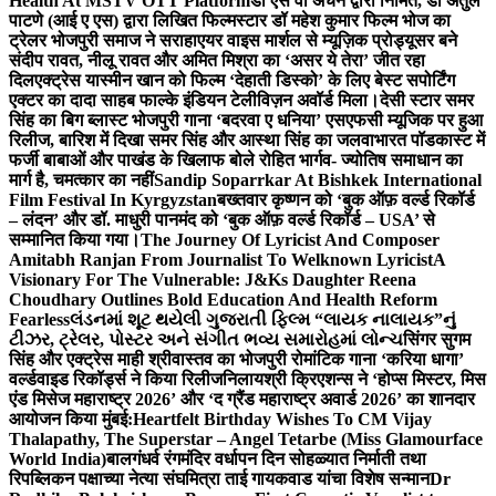
Health At MSTV OTT Platform
डॉ एस वी अंचन द्वारा निर्मित, डॉ अतुल
पाटणे (आई ए एस) द्वारा लिखित फिल्मस्टार डॉ महेश कुमार फिल्म भोज का
ट्रेलर भोजपुरी समाज ने सराहा
एयर वाइस मार्शल से म्यूज़िक प्रोड्यूसर बने
संदीप रावत, नीलू रावत और अमित मिश्रा का ‘असर ये तेरा’ जीत रहा
दिल
एक्ट्रेस यास्मीन खान को फिल्म ‘देहाती डिस्को’ के लिए बेस्ट सपोर्टिंग
एक्टर का दादा साहब फाल्के इंडियन टेलीविज़न अवॉर्ड मिला।
देसी स्टार समर
सिंह का बिग ब्लास्ट भोजपुरी गाना ‘बदरवा ए धनिया’ एसएफसी म्यूजिक पर हुआ
रिलीज, बारिश में दिखा समर सिंह और आस्था सिंह का जलवा
भारत पॉडकास्ट में
फर्जी बाबाओं और पाखंड के खिलाफ बोले रोहित भार्गव- ज्योतिष समाधान का
मार्ग है, चमत्कार का नहीं
Sandip Soparrkar At Bishkek International
Film Festival In Kyrgyzstan
बख्तवार कृष्णन को ‘बुक ऑफ़ वर्ल्ड रिकॉर्ड
– लंदन’ और डॉ. माधुरी पानमंद को ‘बुक ऑफ़ वर्ल्ड रिकॉर्ड – USA’ से
सम्मानित किया गया।
The Journey Of Lyricist And Composer
Amitabh Ranjan From Journalist To Welknown Lyricist
A
Visionary For The Vulnerable: J&Ks Daughter Reena
Choudhary Outlines Bold Education And Health Reform
Fearless
લંડનમાં શૂટ થયેલી ગુજરાતી ફિલ્મ “લાયક નાલાયક”નું
ટીઝર, ટ્રેલર, પોસ્ટર અને સંગીત ભવ્ય સમારોહમાં લોન્ચ
सिंगर सुगम
सिंह और एक्ट्रेस माही श्रीवास्तव का भोजपुरी रोमांटिक गाना ‘करिया धागा’
वर्ल्डवाइड रिकॉर्ड्स ने किया रिलीज
निलायश्री क्रिएशन्स ने ‘होप्स मिस्टर, मिस
एंड मिसेज महाराष्ट्र 2026’ और ‘द ग्रैंड महाराष्ट्र अवार्ड 2026’ का शानदार
आयोजन किया मुंबई:
Heartfelt Birthday Wishes To CM Vijay
Thalapathy, The Superstar – Angel Tetarbe (Miss Glamourface
World India)
बालगंधर्व रंगमंदिर वर्धापन दिन सोहळ्यात निर्माती तथा
रिपब्लिकन पक्षाच्या नेत्या संघमित्रा ताई गायकवाड यांचा विशेष सन्मान
Dr