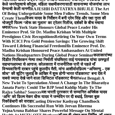
केले जननेतृत्वाचे कौतुक, महिला सक्षमीकरणासाठी शासनाच्या योजनांचा लाभ
देण्याची केली मागणी
RAJESHH DATTATRYA BHUJLE The Art
Of Being Unforgettable Some Men Follow Trends. Some Men
Create Them
विजय यादव के निर्देशन में बनी प्रेम सिंह और रक्षा गुप्ता की
भोजपुरी फिल्म ‘जोरू का गुलाम’ का ट्रेलर रिलीज, दर्शकों के बीच मचाया
धमाल
New York State Honours Global Peace Leader His
Eminence Prof. Sir Dr. Madhu Krishan With Multiple
Prestigious Civic Recognitions
Retiring On Your Own Terms
With ICICI Pru Gold Pension Savings: The Growing Shift
Toward Lifelong Financial Freedom
His Eminence Prof. Dr.
Madhu Krishan Honoured Peace Ambassadors At United
Nations Headquarters During Global Peace Seminar
कलाकारांच्या
दिंडीत रिपब्लिकन नेत्या तथा निर्माती संघमित्रा ताई गायकवाड यांचा उत्स्फूर्त
सहभाग
आस्था से आगाज: कोलकाता में राजनीतिक पारी से पहले माँ
विन्ध्यवासिनी दरबार पहुंचे कुलदीप मैती, मांगा आशीर्वाद
फ़िल्म “अभिमन्यु – एक
शोध” की शूटिंग जुलाई के आखिर में शुरू होगी
‘भारत पॉडकास्ट’ बना देश में
सबसे ज्यादा देखे जाने वाला डिजिटल पॉडकास्ट चैनल
West Bengal: A
New Twist To Speculation About A Change In The Bharatiya
Janata Party: Could The BJP Send Kuldip Maity To The
Rajya Sabha? Sources
यश भारती पुरस्कार से सम्मानित अभिषेक यादव
‘अभि’ को फ़िल्म मेकर धीरू यादव ने जन्मदिन पर दी बधाई, लिम्का बुक
रिकॉर्डधारी को सराहा
Casting Director Kashyap Chandhock
Continues His Successful Run With Jeevan Bheema
Yojna
Aruna Babbar Shares Powerful Message On Mental