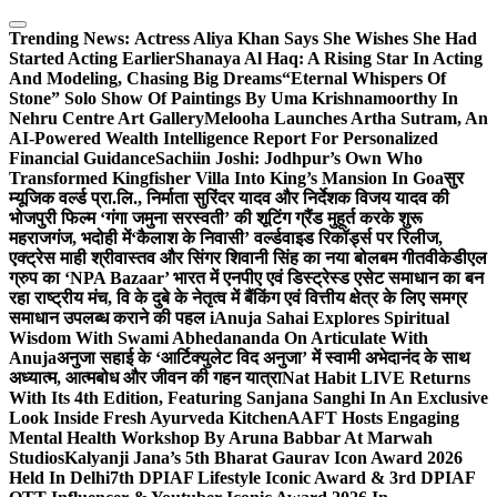
Skip
to
Trending News:
Actress Aliya Khan Says She Wishes She Had
content
Started Acting Earlier
Shanaya Al Haq: A Rising Star In Acting
And Modeling, Chasing Big Dreams
“Eternal Whispers Of
Stone” Solo Show Of Paintings By Uma Krishnamoorthy In
Nehru Centre Art Gallery
Melooha Launches Artha Sutram, An
AI-Powered Wealth Intelligence Report For Personalized
Financial Guidance
Sachiin Joshi: Jodhpur’s Own Who
Transformed Kingfisher Villa Into King’s Mansion In Goa
सुर
म्यूजिक वर्ल्ड प्रा.लि., निर्माता सुरिंदर यादव और निर्देशक विजय यादव की
भोजपुरी फिल्म ‘गंगा जमुना सरस्वती’ की शूटिंग ग्रैंड मुहूर्त करके शुरू
महराजगंज, भदोही में
‘कैलाश के निवासी’ वर्ल्डवाइड रिकॉर्ड्स पर रिलीज,
एक्ट्रेस माही श्रीवास्तव और सिंगर शिवानी सिंह का नया बोलबम गीत
वीकेडीएल
ग्रुप का ‘NPA Bazaar’ भारत में एनपीए एवं डिस्ट्रेस्ड एसेट समाधान का बन
रहा राष्ट्रीय मंच, वि के दुबे के नेतृत्व में बैंकिंग एवं वित्तीय क्षेत्र के लिए समग्र
समाधान उपलब्ध कराने की पहल i
Anuja Sahai Explores Spiritual
Wisdom With Swami Abhedananda On Articulate With
Anuja
अनुजा सहाई के ‘आर्टिक्युलेट विद अनुजा’ में स्वामी अभेदानंद के साथ
अध्यात्म, आत्मबोध और जीवन की गहन यात्रा
Nat Habit LIVE Returns
With Its 4th Edition, Featuring Sanjana Sanghi In An Exclusive
Look Inside Fresh Ayurveda Kitchen
AAFT Hosts Engaging
Mental Health Workshop By Aruna Babbar At Marwah
Studios
Kalyanji Jana’s 5th Bharat Gaurav Icon Award 2026
Held In Delhi
7th DPIAF Lifestyle Iconic Award & 3rd DPIAF