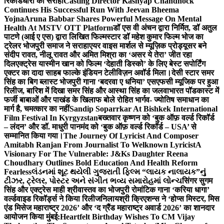
रिकॉर्डधारी को सराहा
Casting Director Kashyap Chandhock
Continues His Successful Run With Jeevan Bheema
Yojna
Aruna Babbar Shares Powerful Message On Mental
Health At MSTV OTT Platform
डॉ एस वी अंचन द्वारा निर्मित, डॉ अतुल
पाटणे (आई ए एस) द्वारा लिखित फिल्मस्टार डॉ महेश कुमार फिल्म भोज का
ट्रेलर भोजपुरी समाज ने सराहा
एयर वाइस मार्शल से म्यूज़िक प्रोड्यूसर बने
संदीप रावत, नीलू रावत और अमित मिश्रा का ‘असर ये तेरा’ जीत रहा
दिल
एक्ट्रेस यास्मीन खान को फिल्म ‘देहाती डिस्को’ के लिए बेस्ट सपोर्टिंग
एक्टर का दादा साहब फाल्के इंडियन टेलीविज़न अवॉर्ड मिला।
देसी स्टार समर
सिंह का बिग ब्लास्ट भोजपुरी गाना ‘बदरवा ए धनिया’ एसएफसी म्यूजिक पर हुआ
रिलीज, बारिश में दिखा समर सिंह और आस्था सिंह का जलवा
भारत पॉडकास्ट में
फर्जी बाबाओं और पाखंड के खिलाफ बोले रोहित भार्गव- ज्योतिष समाधान का
मार्ग है, चमत्कार का नहीं
Sandip Soparrkar At Bishkek International
Film Festival In Kyrgyzstan
बख्तवार कृष्णन को ‘बुक ऑफ़ वर्ल्ड रिकॉर्ड
– लंदन’ और डॉ. माधुरी पानमंद को ‘बुक ऑफ़ वर्ल्ड रिकॉर्ड – USA’ से
सम्मानित किया गया।
The Journey Of Lyricist And Composer
Amitabh Ranjan From Journalist To Welknown Lyricist
A
Visionary For The Vulnerable: J&Ks Daughter Reena
Choudhary Outlines Bold Education And Health Reform
Fearless
લંડનમાં શૂટ થયેલી ગુજરાતી ફિલ્મ “લાયક નાલાયક”નું
ટીઝર, ટ્રેલર, પોસ્ટર અને સંગીત ભવ્ય સમારોહમાં લોન્ચ
सिंगर सुगम
सिंह और एक्ट्रेस माही श्रीवास्तव का भोजपुरी रोमांटिक गाना ‘करिया धागा’
वर्ल्डवाइड रिकॉर्ड्स ने किया रिलीज
निलायश्री क्रिएशन्स ने ‘होप्स मिस्टर, मिस
एंड मिसेज महाराष्ट्र 2026’ और ‘द ग्रैंड महाराष्ट्र अवार्ड 2026’ का शानदार
आयोजन किया मुंबई:
Heartfelt Birthday Wishes To CM Vijay