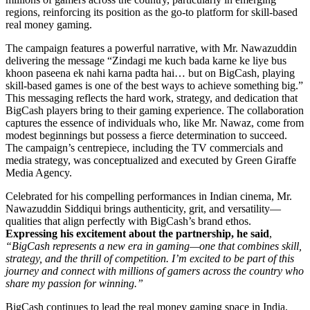
regions, reinforcing its position as the go-to platform for skill-based
real money gaming.
The campaign features a powerful narrative, with Mr. Nawazuddin
delivering the message “Zindagi me kuch bada karne ke liye bus
khoon paseena ek nahi karna padta hai… but on BigCash, playing
skill-based games is one of the best ways to achieve something big.”
This messaging reflects the hard work, strategy, and dedication that
BigCash players bring to their gaming experience. The collaboration
captures the essence of individuals who, like Mr. Nawaz, come from
modest beginnings but possess a fierce determination to succeed.
The campaign’s centrepiece, including the TV commercials and
media strategy, was conceptualized and executed by Green Giraffe
Media Agency.
Celebrated for his compelling performances in Indian cinema, Mr.
Nawazuddin Siddiqui brings authenticity, grit, and versatility—
qualities that align perfectly with BigCash’s brand ethos.
Expressing his excitement about the partnership, he said
,
“BigCash represents a new era in gaming—one that combines skill,
strategy, and the thrill of competition. I’m excited to be part of this
journey and connect with millions of gamers across the country who
share my passion for winning.”
BigCash continues to lead the real money gaming space in India,