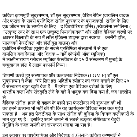
कविता कृष्णमूर्ति सुब्रमण्यम, डॉ एल सुब्रमण्यम ,वेडिम रेपिन (वायलिन वादक
और फ्रांस के सबसे प्रतिष्ठित संगीत पुरस्कार के प्राप्तकर्ता, संगीत के लिए
एक जीवन भर के समर्पण के लिए – द विक्टोरियड हॉर्नर) ,स्वेटलेना स्मोलिना (
“उत्कृष्ट स्वर के साथ एक उत्कृष्ट पियानोवादक” और सहित वैश्विक चरणों पर
अक्सर खिलाड़ी के रूप में लॉस एंजिल्स टाइम्स द्वारा स्वागत – कार्नेगी हॉल,
साल्जबर्ग फेस्टीवल और हॉलीवुड बाउल) और
एओडिन सैन्डविक (यूरोप के सबसे प्रतिष्ठित संस्थानों में से एक
वायलिन बजानेवाला और शिक्षक – नार्वे एकेडेमी ऑफ म्यूजिक)
ने लक्ष्मीनारायण ग्लोबल म्यूजिक फेस्टीवल के २५ वें संस्करण में मुम्बई के
षण्मुखनाद हॉल में लाइव परफॉर्म किया।
टिप्पणी करते हुए संस्थापक और कलात्मक निदेशक (LGM F) डॉ एल
सुब्रमण्यम ने कहा, “मेरे लिए इस अद्वितीय त्योहार का जश्न मनाने के लिए २५
वें संस्करण बहुत खुशी देता है। मैं हमेशा एक वैश्विक दर्शकों के लिए
भारतीय कला और संस्कृति लेने के बारे में भावुक कर दिया गया है, जब भारतीय
से
वैश्विक संगीत. हमने दो दशक के पहले इस फेस्टीवल की शुरुआत की थी,
तब हमने कल्पना भी नहीं की थी कि यह कार्यक्रम वैश्विक स्तर तक पहुंच
सकता है। अब इस फेस्टीवल के साथ संगीत की दुनिया के दिग्गज कलाकारों के
नाम जुड़ गए है। इसलिए अपने जमाने से सबसे उत्कृष्ट संगीतकार येहुदी
मेनुहिन के रजत जयंती का संस्करण मनाया जा रहा है।
इस अवसर पर पार्श्वगायिका और निदेशक (LGMF) कविता कृष्णमूर्ति ने