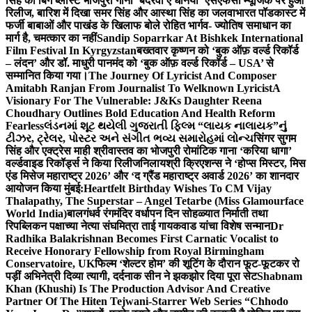
सिंह का बिग ब्लास्ट भोजपुरी गाना ‘बदरवा ए धनिया’ एसएफसी म्यूजिक पर हुआ
रिलीज, बारिश में दिखा समर सिंह और आस्था सिंह का जलवा
भारत पॉडकास्ट में
फर्जी बाबाओं और पाखंड के खिलाफ बोले रोहित भार्गव- ज्योतिष समाधान का
मार्ग है, चमत्कार का नहीं
Sandip Soparrkar At Bishkek International
Film Festival In Kyrgyzstan
बख्तवार कृष्णन को ‘बुक ऑफ़ वर्ल्ड रिकॉर्ड
– लंदन’ और डॉ. माधुरी पानमंद को ‘बुक ऑफ़ वर्ल्ड रिकॉर्ड – USA’ से
सम्मानित किया गया।
The Journey Of Lyricist And Composer
Amitabh Ranjan From Journalist To Welknown Lyricist
A
Visionary For The Vulnerable: J&Ks Daughter Reena
Choudhary Outlines Bold Education And Health Reform
Fearless
લંડનમાં શૂટ થયેલી ગુજરાતી ફિલ્મ “લાયક નાલાયક”નું
ટીઝર, ટ્રેલર, પોસ્ટર અને સંગીત ભવ્ય સમારોહમાં લોન્ચ
सिंगर सुगम
सिंह और एक्ट्रेस माही श्रीवास्तव का भोजपुरी रोमांटिक गाना ‘करिया धागा’
वर्ल्डवाइड रिकॉर्ड्स ने किया रिलीज
निलायश्री क्रिएशन्स ने ‘होप्स मिस्टर, मिस
एंड मिसेज महाराष्ट्र 2026’ और ‘द ग्रैंड महाराष्ट्र अवार्ड 2026’ का शानदार
आयोजन किया मुंबई:
Heartfelt Birthday Wishes To CM Vijay
Thalapathy, The Superstar – Angel Tetarbe (Miss Glamourface
World India)
बालगंधर्व रंगमंदिर वर्धापन दिन सोहळ्यात निर्माती तथा
रिपब्लिकन पक्षाच्या नेत्या संघमित्रा ताई गायकवाड यांचा विशेष सन्मान
Dr
Radhika Balakrishnan Becomes First Carnatic Vocalist to
Receive Honorary Fellowship from Royal Birmingham
Conservatoire, UK
फिल्म ‘शेल्टर होम’ की शूटिंग के दौरान फूट-फूटकर रो
पड़ीं अभिनेत्री दिव्या त्यागी, दर्दनाक सीन ने झकझोर दिया पूरा सेट
Shabnam
Khan (Khushi) Is The Production Advisor And Creative
Partner Of The Hiten Tejwani-Starrer Web Series “Chhodo