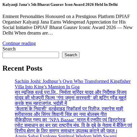
Kalyanji Jana’s 5th Bharat Gaurav Icon Award 2026 Held In Delhi
Eminent Personalities Honoured on a Prestigious Platform DPIAF
Organiser Kalyanji Jana Earns Widespread Appreciation for His
Social Initiative DPIAF Bharat Gaurav Iconic Award 2026 — New
Delhi When dreams are…
Continue reading
Search
Search
Recent Posts
Sachiin Joshi: Jodhpur’s Own Who Transformed Kingfisher
Villa Into King’s Mansion In Goa
सुर म्यूजिक वर्ल्ड प्रा.लि., निर्माता सुरिंदर यादव और निर्देशक विजय
यादव की भोजपुरी फिल्म ‘गंगा जमुना सरस्वती’ की शूटिंग ग्रैंड मुहूर्त
करके शुरू महराजगंज, भदोही में
‘कैलाश के निवासी’ वर्ल्डवाइड रिकॉर्ड्स पर रिलीज, एक्ट्रेस माही
श्रीवास्तव और सिंगर शिवानी सिंह का नया बोलबम गीत
वीकेडीएल ग्रुप का ‘NPA Bazaar’ भारत में एनपीए एवं डिस्ट्रेस्ड
एसेट समाधान का बन रहा राष्ट्रीय मंच, वि के दुबे के नेतृत्व में बैंकिंग एवं
वित्तीय क्षेत्र के लिए समग्र समाधान उपलब्ध कराने की पहल i
Anuja Sahai Explores Spiritual Wisdom With Swami