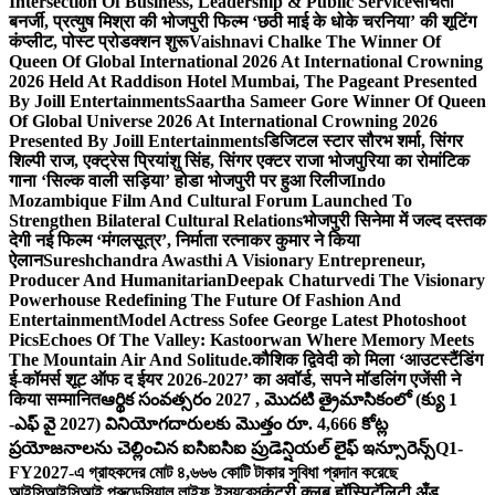
Intersection Of Business, Leadership & Public Service
संचिता
बनर्जी, प्रत्युष मिश्रा की भोजपुरी फिल्म ‘छठी माई के धोके चरनिया’ की शूटिंग
कंप्लीट, पोस्ट प्रोडक्शन शुरू
Vaishnavi Chalke The Winner Of
Queen Of Global International 2026 At International Crowning
2026 Held At Raddison Hotel Mumbai, The Pageant Presented
By Joill Entertainments
Saartha Sameer Gore Winner Of Queen
Of Global Universe 2026 At International Crowning 2026
Presented By Joill Entertainments
डिजिटल स्टार सौरभ शर्मा, सिंगर
शिल्पी राज, एक्ट्रेस प्रियांशु सिंह, सिंगर एक्टर राजा भोजपुरिया का रोमांटिक
गाना ‘सिल्क वाली सड़िया’ होडा भोजपुरी पर हुआ रिलीज
Indo
Mozambique Film And Cultural Forum Launched To
Strengthen Bilateral Cultural Relations
भोजपुरी सिनेमा में जल्द दस्तक
देगी नई फिल्म ‘मंगलसूत्र’, निर्माता रत्नाकर कुमार ने किया
ऐलान
Sureshchandra Awasthi A Visionary Entrepreneur,
Producer And Humanitarian
Deepak Chaturvedi The Visionary
Powerhouse Redefining The Future Of Fashion And
Entertainment
Model Actress Sofee George Latest Photoshoot
Pics
Echoes Of The Valley: Kastoorwan Where Memory Meets
The Mountain Air And Solitude.
कौशिक द्विवेदी को मिला ‘आउटस्टैंडिंग
ई-कॉमर्स शूट ऑफ द ईयर 2026-2027’ का अवॉर्ड, सपने मॉडलिंग एजेंसी ने
किया सम्मानित
ఆర్థిక సంవత్సరం 2027 , మొదటి త్రైమాసికంలో (క్యు 1
-ఎఫ్ వై 2027) వినియోగదారులకు మొత్తం రూ. 4,666 కోట్ల
ప్రయోజనాలను చెల్లించిన ఐసిఐసిఐ ప్రుడెన్షియల్ లైఫ్ ఇన్సూరెన్స్
Q1-
FY2027-এ গ্রাহকদের মোট ৪,৬৬৬ কোটি টাকার সুবিধা প্রদান করেছে
আইসিআইসিআই প্রুডেন্সিয়াল লাইফ ইন্স্যুরেন্স
कंट्री क्लब हॉस्पिटॅलिटी अँड