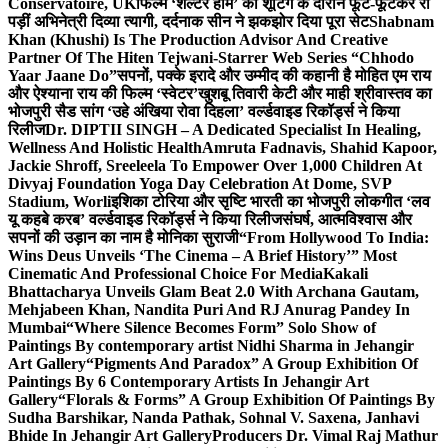
Conservatoire, UK
फिल्म ‘शेल्टर होम’ की शूटिंग के दौरान फूट-फूटकर रो
पड़ीं अभिनेत्री दिव्या त्यागी, दर्दनाक सीन ने झकझोर दिया पूरा सेट
Shabnam
Khan (Khushi) Is The Production Advisor And Creative
Partner Of The Hiten Tejwani-Starrer Web Series “Chhodo
Yaar Jaane Do”
सपनों, पक्के इरादे और उम्मीद की कहानी है मोहित एम राय
और ऐश्याना राय की फिल्म ‘स्वेटर’
खुशबू तिवारी केटी और माही श्रीवास्तव का
भोजपुरी सैड सांग ‘उहे अंखिया रोवा दिहला’ वर्ल्डवाइड रिकॉर्ड्स ने किया
रिलीज
Dr. DIPTII SINGH – A Dedicated Specialist In Healing,
Wellness And Holistic Health
Amruta Fadnavis, Shahid Kapoor,
Jackie Shroff, Sreeleela To Empower Over 1,000 Children At
Divyaj Foundation Yoga Day Celebration At Dome, SVP
Stadium, Worli
इशिका टोरिया और सृष्टि भारती का भोजपुरी लोकगीत ‘लव
यू कहबे करब’ वर्ल्डवाइड रिकॉर्ड्स ने किया रिलीज
संघर्ष, आत्मविश्वास और
सपनों की उड़ान का नाम है मोनिका सुराजी
“From Hollywood To India:
Wins Deus Unveils ‘The Cinema – A Brief History’” Most
Cinematic And Professional Choice For Media
Kakali
Bhattacharya Unveils Glam Beat 2.0 With Archana Gautam,
Mehjabeen Khan, Nandita Puri And RJ Anurag Pandey In
Mumbai
“Where Silence Becomes Form” Solo Show of
Paintings By contemporary artist Nidhi Sharma in Jehangir
Art Gallery
“Pigments And Paradox” A Group Exhibition Of
Paintings By 6 Contemporary Artists In Jehangir Art
Gallery
“Florals & Forms” A Group Exhibition Of Paintings By
Sudha Barshikar, Nanda Pathak, Sohnal V. Saxena, Janhavi
Bhide In Jehangir Art Gallery
Producers Dr. Vimal Raj Mathur