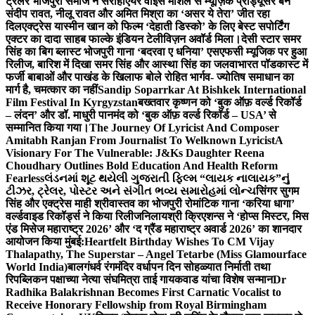
ट्रेलर भोजपुरी समाज ने सराहा
एयर वाइस मार्शल से म्यूज़िक प्रोड्यूसर बने
संदीप रावत, नीलू रावत और अमित मिश्रा का ‘असर ये तेरा’ जीत रहा
दिल
एक्ट्रेस यास्मीन खान को फिल्म ‘देहाती डिस्को’ के लिए बेस्ट सपोर्टिंग
एक्टर का दादा साहब फाल्के इंडियन टेलीविज़न अवॉर्ड मिला।
देसी स्टार समर
सिंह का बिग ब्लास्ट भोजपुरी गाना ‘बदरवा ए धनिया’ एसएफसी म्यूजिक पर हुआ
रिलीज, बारिश में दिखा समर सिंह और आस्था सिंह का जलवा
भारत पॉडकास्ट में
फर्जी बाबाओं और पाखंड के खिलाफ बोले रोहित भार्गव- ज्योतिष समाधान का
मार्ग है, चमत्कार का नहीं
Sandip Soparrkar At Bishkek International
Film Festival In Kyrgyzstan
बख्तवार कृष्णन को ‘बुक ऑफ़ वर्ल्ड रिकॉर्ड
– लंदन’ और डॉ. माधुरी पानमंद को ‘बुक ऑफ़ वर्ल्ड रिकॉर्ड – USA’ से
सम्मानित किया गया।
The Journey Of Lyricist And Composer
Amitabh Ranjan From Journalist To Welknown Lyricist
A
Visionary For The Vulnerable: J&Ks Daughter Reena
Choudhary Outlines Bold Education And Health Reform
Fearless
લંડનમાં શૂટ થયેલી ગુજરાતી ફિલ્મ “લાયક નાલાયક”નું
ટીઝર, ટ્રેલર, પોસ્ટર અને સંગીત ભવ્ય સમારોહમાં લોન્ચ
सिंगर सुगम
सिंह और एक्ट्रेस माही श्रीवास्तव का भोजपुरी रोमांटिक गाना ‘करिया धागा’
वर्ल्डवाइड रिकॉर्ड्स ने किया रिलीज
निलायश्री क्रिएशन्स ने ‘होप्स मिस्टर, मिस
एंड मिसेज महाराष्ट्र 2026’ और ‘द ग्रैंड महाराष्ट्र अवार्ड 2026’ का शानदार
आयोजन किया मुंबई:
Heartfelt Birthday Wishes To CM Vijay
Thalapathy, The Superstar – Angel Tetarbe (Miss Glamourface
World India)
बालगंधर्व रंगमंदिर वर्धापन दिन सोहळ्यात निर्माती तथा
रिपब्लिकन पक्षाच्या नेत्या संघमित्रा ताई गायकवाड यांचा विशेष सन्मान
Dr
Radhika Balakrishnan Becomes First Carnatic Vocalist to
Receive Honorary Fellowship from Royal Birmingham