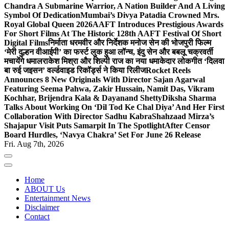
Chandra A Submarine Warrior, A Nation Builder And A Living
Symbol Of Dedication
Mumbai’s Divya Patadia Crowned Mrs.
Royal Global Queen 2026
AAFT Introduces Prestigious Awards
For Short Films At The Historic 128th AAFT Festival Of Short
Digital Films
निर्माता धरमवीर और निर्देशक मनोज सेन की भोजपुरी फिल्म
‘मेरी दुल्हन वीआईपी’ का फर्स्ट लुक हुआ लॉन्च, इंदु सेन और बबलू चक्रवर्ती
मचायेंगे धमाल
राकेश मिश्रा और शिल्पी राज का नया धमाकेदार लोकगीत ‘दिलवा
बा रुई जइसन’ वर्ल्डवाइड रिकॉर्ड्स ने किया रिलीज
Rocket Reels
Announces 8 New Originals With Director Sajan Agarwal
Featuring Seema Pahwa, Zakir Hussain, Namit Das, Vikram
Kochhar, Brijendra Kala & Dayanand Shetty
Diksha Sharma
Talks About Working On ‘Dil Tod Ke Chal Diya’ And Her First
Collaboration With Director Sadhu Kabra
Shahzaad Mirza’s
Shajapur Visit Puts Samarpit In The Spotlight
After Censor
Board Hurdles, ‘Navya Chakra’ Set For June 26 Release
Fri. Aug 7th, 2026
Home
ABOUT Us
Entertainment News
Disclaimer
Contact