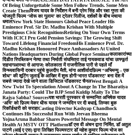
Of Being Unforgettable Some Men Follow Trends. Some Men
Create Them
विजय यादव के निर्देशन में बनी प्रेम सिंह और रक्षा गुप्ता की
भोजपुरी फिल्म ‘जोरू का गुलाम’ का ट्रेलर रिलीज, दर्शकों के बीच मचाया
धमाल
New York State Honours Global Peace Leader His
Eminence Prof. Sir Dr. Madhu Krishan With Multiple
Prestigious Civic Recognitions
Retiring On Your Own Terms
With ICICI Pru Gold Pension Savings: The Growing Shift
Toward Lifelong Financial Freedom
His Eminence Prof. Dr.
Madhu Krishan Honoured Peace Ambassadors At United
Nations Headquarters During Global Peace Seminar
कलाकारांच्या
दिंडीत रिपब्लिकन नेत्या तथा निर्माती संघमित्रा ताई गायकवाड यांचा उत्स्फूर्त
सहभाग
आस्था से आगाज: कोलकाता में राजनीतिक पारी से पहले माँ
विन्ध्यवासिनी दरबार पहुंचे कुलदीप मैती, मांगा आशीर्वाद
फ़िल्म “अभिमन्यु – एक
शोध” की शूटिंग जुलाई के आखिर में शुरू होगी
‘भारत पॉडकास्ट’ बना देश में
सबसे ज्यादा देखे जाने वाला डिजिटल पॉडकास्ट चैनल
West Bengal: A
New Twist To Speculation About A Change In The Bharatiya
Janata Party: Could The BJP Send Kuldip Maity To The
Rajya Sabha? Sources
यश भारती पुरस्कार से सम्मानित अभिषेक यादव
‘अभि’ को फ़िल्म मेकर धीरू यादव ने जन्मदिन पर दी बधाई, लिम्का बुक
रिकॉर्डधारी को सराहा
Casting Director Kashyap Chandhock
Continues His Successful Run With Jeevan Bheema
Yojna
Aruna Babbar Shares Powerful Message On Mental
Health At MSTV OTT Platform
डॉ एस वी अंचन द्वारा निर्मित, डॉ अतुल
पाटणे (आई ए एस) द्वारा लिखित फिल्मस्टार डॉ महेश कुमार फिल्म भोज का