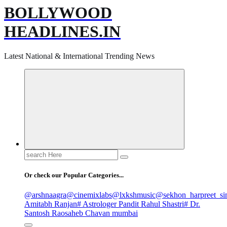
BOLLYWOOD
HEADLINES.IN
Latest National & International Trending News
Search
for:
Or check our Popular Categories...
@arshnaagra
@cinemixlabs
@lxkshmusic
@sekhon_harpreet_si
Amitabh Ranjan
# Astrologer Pandit Rahul Shastri
# Dr.
Santosh Raosaheb Chavan mumbai