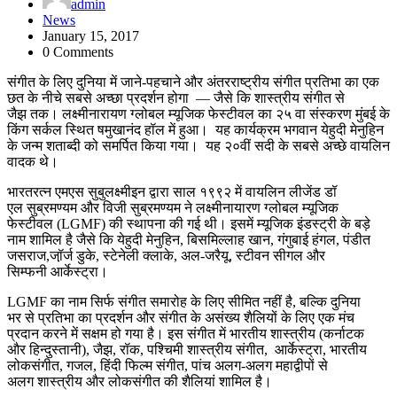
admin
News
January 15, 2017
0 Comments
संगीत के लिए दुनिया में जाने-पहचाने और अंतरराष्ट्रीय संगीत प्रतिभा का एक
छत के नीचे सबसे अच्छा प्रदर्शन होगा — जैसे कि शास्त्रीय संगीत से
जैझ तक। लक्ष्मीनारायण ग्लोबल म्यूजिक फेस्टीवल का २५ वा संस्करण मुंबई के
किंग सर्कल स्थित षमुखानंद हॉल में हुआ। यह कार्यक्रम भगवान येहुदी मेनुहिन
के जन्म शताब्दी को समर्पित किया गया। यह २०वीं सदी के सबसे अच्छे वायलिन
वादक थे।
भारतरत्न एमएस सुबुलक्ष्मीइन द्वारा साल १९९२ में वायलिन लीजेंड डॉ
एल सुब्रमण्यम और विजी सुब्रमण्यम ने लक्ष्मीनायारण ग्लोबल म्यूजिक
फेस्टीवल (LGMF) की स्थापना की गई थी। इसमें म्यूजिक इंडस्ट्री के बड़े
नाम शामिल है जैसे कि येहुदी मेनुहिन, बिसमिल्लाह खान, गंगुबाई हंगल, पंडीत
जसराज,जॉ़र्ज डुके, स्टेनेली क्लाके, अल-जरैयू, स्टीवन सीगल और
सिम्फनी आर्केस्ट्रा।
LGMF का नाम सिर्फ संगीत समारोह के लिए सीमित नहीं है, बल्कि दुनिया
भर से प्रतिभा का प्रदर्शन और संगीत के असंख्य शैलियों के लिए एक मंच
प्रदान करने में सक्षम हो गया है। इस संगीत में भारतीय शास्त्रीय (कर्नाटक
और हिन्दुस्तानी), जैझ, रॉक, पश्चिमी शास्त्रीय संगीत, आर्केस्ट्रा, भारतीय
लोकसंगीत, गजल, हिंदी फिल्म संगीत, पांच अलग-अलग महाद्वीपों से
अलग शास्त्रीय और लोकसंगीत की शैलियां शामिल है।