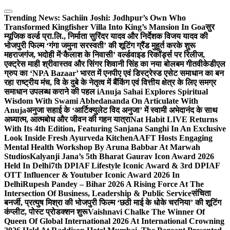
Skip
to
Trending News:
Sachiin Joshi: Jodhpur’s Own Who
content
Transformed Kingfisher Villa Into King’s Mansion In Goa
सुर
म्यूजिक वर्ल्ड प्रा.लि., निर्माता सुरिंदर यादव और निर्देशक विजय यादव की
भोजपुरी फिल्म ‘गंगा जमुना सरस्वती’ की शूटिंग ग्रैंड मुहूर्त करके शुरू
महराजगंज, भदोही में
‘कैलाश के निवासी’ वर्ल्डवाइड रिकॉर्ड्स पर रिलीज,
एक्ट्रेस माही श्रीवास्तव और सिंगर शिवानी सिंह का नया बोलबम गीत
वीकेडीएल
ग्रुप का ‘NPA Bazaar’ भारत में एनपीए एवं डिस्ट्रेस्ड एसेट समाधान का बन
रहा राष्ट्रीय मंच, वि के दुबे के नेतृत्व में बैंकिंग एवं वित्तीय क्षेत्र के लिए समग्र
समाधान उपलब्ध कराने की पहल i
Anuja Sahai Explores Spiritual
Wisdom With Swami Abhedananda On Articulate With
Anuja
अनुजा सहाई के ‘आर्टिक्युलेट विद अनुजा’ में स्वामी अभेदानंद के साथ
अध्यात्म, आत्मबोध और जीवन की गहन यात्रा
Nat Habit LIVE Returns
With Its 4th Edition, Featuring Sanjana Sanghi In An Exclusive
Look Inside Fresh Ayurveda Kitchen
AAFT Hosts Engaging
Mental Health Workshop By Aruna Babbar At Marwah
Studios
Kalyanji Jana’s 5th Bharat Gaurav Icon Award 2026
Held In Delhi
7th DPIAF Lifestyle Iconic Award & 3rd DPIAF
OTT Influencer & Youtuber Iconic Award 2026 In
Delhi
Rupesh Pandey – Bihar 2026 A Rising Force At The
Intersection Of Business, Leadership & Public Service
संचिता
बनर्जी, प्रत्युष मिश्रा की भोजपुरी फिल्म ‘छठी माई के धोके चरनिया’ की शूटिंग
कंप्लीट, पोस्ट प्रोडक्शन शुरू
Vaishnavi Chalke The Winner Of
Queen Of Global International 2026 At International Crowning