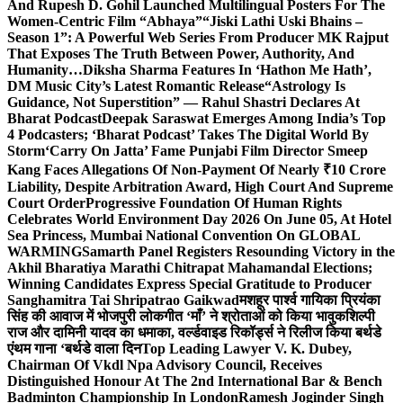
And Rupesh D. Gohil Launched Multilingual Posters For The
Women-Centric Film “Abhaya”
“Jiski Lathi Uski Bhains –
Season 1”: A Powerful Web Series From Producer MK Rajput
That Exposes The Truth Between Power, Authority, And
Humanity…
Diksha Sharma Features In ‘Hathon Me Hath’,
DM Music City’s Latest Romantic Release
“Astrology Is
Guidance, Not Superstition” — Rahul Shastri Declares At
Bharat Podcast
Deepak Saraswat Emerges Among India’s Top
4 Podcasters; ‘Bharat Podcast’ Takes The Digital World By
Storm
‘Carry On Jatta’ Fame Punjabi Film Director Smeep
Kang Faces Allegations Of Non-Payment Of Nearly ₹10 Crore
Liability, Despite Arbitration Award, High Court And Supreme
Court Order
Progressive Foundation Of Human Rights
Celebrates World Environment Day 2026 On June 05, At Hotel
Sea Princess, Mumbai National Convention On GLOBAL
WARMING
Samarth Panel Registers Resounding Victory in the
Akhil Bharatiya Marathi Chitrapat Mahamandal Elections;
Winning Candidates Express Special Gratitude to Producer
Sanghamitra Tai Shripatrao Gaikwad
मशहूर पार्श्व गायिका प्रियंका
सिंह की आवाज में भोजपुरी लोकगीत ‘माँ’ ने श्रोताओं को किया भावुक
शिल्पी
राज और दामिनी यादव का धमाका, वर्ल्डवाइड रिकॉर्ड्स ने रिलीज किया बर्थडे
एंथम गाना ‘बर्थडे वाला दिन
Top Leading Lawyer V. K. Dubey,
Chairman Of Vkdl Npa Advisory Council, Receives
Distinguished Honour At The 2nd International Bar & Bench
Badminton Championship In London
Ramesh Joginder Singh