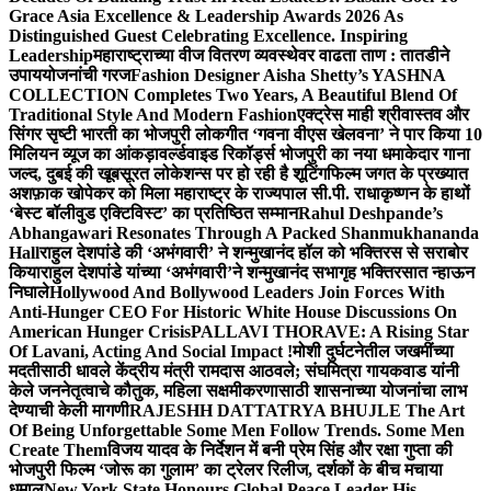
Grace Asia Excellence & Leadership Awards 2026 As
Distinguished Guest Celebrating Excellence. Inspiring
Leadership
महाराष्ट्राच्या वीज वितरण व्यवस्थेवर वाढता ताण : तातडीने
उपाययोजनांची गरज
Fashion Designer Aisha Shetty’s YASHNA
COLLECTION Completes Two Years, A Beautiful Blend Of
Traditional Style And Modern Fashion
एक्ट्रेस माही श्रीवास्तव और
सिंगर सृष्टी भारती का भोजपुरी लोकगीत ‘गवना वीएस खेलवना’ ने पार किया 10
मिलियन व्यूज का आंकड़ा
वर्ल्डवाइड रिकॉर्ड्स भोजपुरी का नया धमाकेदार गाना
जल्द, दुबई की खूबसूरत लोकेशन्स पर हो रही है शूटिंग
फिल्म जगत के प्रख्यात
अशफ़ाक खोपेकर को मिला महाराष्ट्र के राज्यपाल सी.पी. राधाकृष्णन के हाथों
‘बेस्ट बॉलीवुड एक्टिविस्ट’ का प्रतिष्ठित सम्मान
Rahul Deshpande’s
Abhangawari Resonates Through A Packed Shanmukhananda
Hall
राहुल देशपांडे की ‘अभंगवारी’ ने शन्मुखानंद हॉल को भक्तिरस से सराबोर
किया
राहुल देशपांडे यांच्या ‘अभंगवारी’ने शन्मुखानंद सभागृह भक्तिरसात न्हाऊन
निघाले
Hollywood And Bollywood Leaders Join Forces With
Anti-Hunger CEO For Historic White House Discussions On
American Hunger Crisis
PALLAVI THORAVE: A Rising Star
Of Lavani, Acting And Social Impact !
मोशी दुर्घटनेतील जखमींच्या
मदतीसाठी धावले केंद्रीय मंत्री रामदास आठवले; संघमित्रा गायकवाड यांनी
केले जननेतृत्वाचे कौतुक, महिला सक्षमीकरणासाठी शासनाच्या योजनांचा लाभ
देण्याची केली मागणी
RAJESHH DATTATRYA BHUJLE The Art
Of Being Unforgettable Some Men Follow Trends. Some Men
Create Them
विजय यादव के निर्देशन में बनी प्रेम सिंह और रक्षा गुप्ता की
भोजपुरी फिल्म ‘जोरू का गुलाम’ का ट्रेलर रिलीज, दर्शकों के बीच मचाया
धमाल
New York State Honours Global Peace Leader His