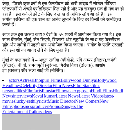
कहा,”पिछले कुछ वर्षों से इस फेस्टीवल को भारी तादाद में सोशल मीडिया
प्लेटफार्मों से अच्छी प्रतिक्रिया मिल रही है और यह सबकुछ एक ही मंच पर हो
रहा है। इस अकेले इवेंट के लिए २ लाख से अधिक लोग आ रहे है। इस
संगीत प्रतिभा की एक शाम का आनंद लुभाने के लिए हर किसी को आमंत्रित
करते हैं।
आज तक इस उत्सव का२२ देशों के ५५ शहरों में आयोजन किया गया है। इस
साल बैंगलोर, मुंबई, सैन डिएगो, शिकागो और न्यूयॉर्क के साथ यह फेस्टीवल
यूके और जर्मनी में पहली बार आयोजित किया जाएगा। संगीत के प्रति उत्साही
और इस शो का आनंद लेने के लिए मुफ्त है।
मुंबई के कलाकारों में – अतुल रानींगा (कीबोर्ड), रवि अय्यर (गिटार),जयंती
(गिटार), वी.वी. रामनामूर्ती (मृदंगम), गिरीश विश्व (ढोलक), आशीष
झा (तबला) और सत्य साईं जी (मोर्सिंग)।
actors
Actress
Bhojpuri Films
Bollywood Duniya
Bollywood
Headlines
Celebrity
Director
Film News
Film Stars
film-
personalities
Filmfacts
filmstar
Filmwalaexp
gossip
Hindi Films
Hindi
News
interviews
Keval kumar
Latest News
Latest Videos
latest-
movies
lucky-sethi
lyricist
Music Director
New Comers
New
Films
photos
pics
producer
Promos
Singers
The
Entertainment
Trailor
videos