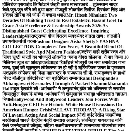
हॉलिडेज प्रायव्हेट लिमिटेडने कंट्री क्लब मास्टरकार्ड – तुर्कस्तान सादर
केले.
जुग-जुग जीने की दुआ वाला भोजपुरी लोकगीत रिलीज, प्रियंका सिंह और
इशिका तोरिया की जोड़ी ने मचाया धमाल
Mr. Hitesh Nihalani: Two
Decades Of Building Trust In Real Estate
Dr. Basant Goel To
Grace Asia Excellence & Leadership Awards 2026 As
Distinguished Guest Celebrating Excellence. Inspiring
Leadership
महाराष्ट्राच्या वीज वितरण व्यवस्थेवर वाढता ताण : तातडीने
उपाययोजनांची गरज
Fashion Designer Aisha Shetty’s YASHNA
COLLECTION Completes Two Years, A Beautiful Blend Of
Traditional Style And Modern Fashion
एक्ट्रेस माही श्रीवास्तव और
सिंगर सृष्टी भारती का भोजपुरी लोकगीत ‘गवना वीएस खेलवना’ ने पार किया 10
मिलियन व्यूज का आंकड़ा
वर्ल्डवाइड रिकॉर्ड्स भोजपुरी का नया धमाकेदार गाना
जल्द, दुबई की खूबसूरत लोकेशन्स पर हो रही है शूटिंग
फिल्म जगत के प्रख्यात
अशफ़ाक खोपेकर को मिला महाराष्ट्र के राज्यपाल सी.पी. राधाकृष्णन के हाथों
‘बेस्ट बॉलीवुड एक्टिविस्ट’ का प्रतिष्ठित सम्मान
Rahul Deshpande’s
Abhangawari Resonates Through A Packed Shanmukhananda
Hall
राहुल देशपांडे की ‘अभंगवारी’ ने शन्मुखानंद हॉल को भक्तिरस से सराबोर
किया
राहुल देशपांडे यांच्या ‘अभंगवारी’ने शन्मुखानंद सभागृह भक्तिरसात न्हाऊन
निघाले
Hollywood And Bollywood Leaders Join Forces With
Anti-Hunger CEO For Historic White House Discussions On
American Hunger Crisis
PALLAVI THORAVE: A Rising Star
Of Lavani, Acting And Social Impact !
मोशी दुर्घटनेतील जखमींच्या
मदतीसाठी धावले केंद्रीय मंत्री रामदास आठवले; संघमित्रा गायकवाड यांनी
केले जननेतृत्वाचे कौतुक, महिला सक्षमीकरणासाठी शासनाच्या योजनांचा लाभ
देण्याची केली मागणी
RAJESHH DATTATRYA BHUJLE The Art