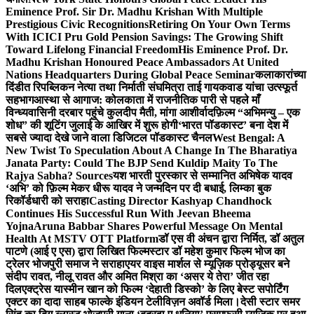
Eminence Prof. Sir Dr. Madhu Krishan With Multiple
Prestigious Civic Recognitions
Retiring On Your Own Terms
With ICICI Pru Gold Pension Savings: The Growing Shift
Toward Lifelong Financial Freedom
His Eminence Prof. Dr.
Madhu Krishan Honoured Peace Ambassadors At United
Nations Headquarters During Global Peace Seminar
कलाकारांच्या
दिंडीत रिपब्लिकन नेत्या तथा निर्माती संघमित्रा ताई गायकवाड यांचा उत्स्फूर्त
सहभाग
आस्था से आगाज: कोलकाता में राजनीतिक पारी से पहले माँ
विन्ध्यवासिनी दरबार पहुंचे कुलदीप मैती, मांगा आशीर्वाद
फ़िल्म “अभिमन्यु – एक
शोध” की शूटिंग जुलाई के आखिर में शुरू होगी
‘भारत पॉडकास्ट’ बना देश में
सबसे ज्यादा देखे जाने वाला डिजिटल पॉडकास्ट चैनल
West Bengal: A
New Twist To Speculation About A Change In The Bharatiya
Janata Party: Could The BJP Send Kuldip Maity To The
Rajya Sabha? Sources
यश भारती पुरस्कार से सम्मानित अभिषेक यादव
‘अभि’ को फ़िल्म मेकर धीरू यादव ने जन्मदिन पर दी बधाई, लिम्का बुक
रिकॉर्डधारी को सराहा
Casting Director Kashyap Chandhock
Continues His Successful Run With Jeevan Bheema
Yojna
Aruna Babbar Shares Powerful Message On Mental
Health At MSTV OTT Platform
डॉ एस वी अंचन द्वारा निर्मित, डॉ अतुल
पाटणे (आई ए एस) द्वारा लिखित फिल्मस्टार डॉ महेश कुमार फिल्म भोज का
ट्रेलर भोजपुरी समाज ने सराहा
एयर वाइस मार्शल से म्यूज़िक प्रोड्यूसर बने
संदीप रावत, नीलू रावत और अमित मिश्रा का ‘असर ये तेरा’ जीत रहा
दिल
एक्ट्रेस यास्मीन खान को फिल्म ‘देहाती डिस्को’ के लिए बेस्ट सपोर्टिंग
एक्टर का दादा साहब फाल्के इंडियन टेलीविज़न अवॉर्ड मिला।
देसी स्टार समर