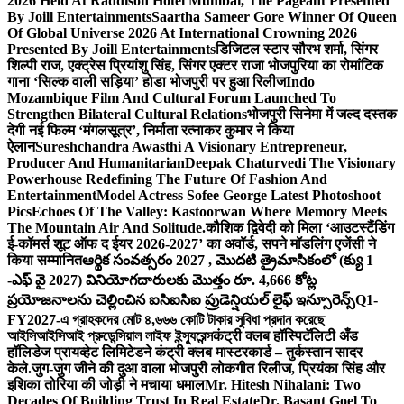
2026 Held At Raddison Hotel Mumbai, The Pageant Presented
By Joill Entertainments
Saartha Sameer Gore Winner Of Queen
Of Global Universe 2026 At International Crowning 2026
Presented By Joill Entertainments
डिजिटल स्टार सौरभ शर्मा, सिंगर
शिल्पी राज, एक्ट्रेस प्रियांशु सिंह, सिंगर एक्टर राजा भोजपुरिया का रोमांटिक
गाना ‘सिल्क वाली सड़िया’ होडा भोजपुरी पर हुआ रिलीज
Indo
Mozambique Film And Cultural Forum Launched To
Strengthen Bilateral Cultural Relations
भोजपुरी सिनेमा में जल्द दस्तक
देगी नई फिल्म ‘मंगलसूत्र’, निर्माता रत्नाकर कुमार ने किया
ऐलान
Sureshchandra Awasthi A Visionary Entrepreneur,
Producer And Humanitarian
Deepak Chaturvedi The Visionary
Powerhouse Redefining The Future Of Fashion And
Entertainment
Model Actress Sofee George Latest Photoshoot
Pics
Echoes Of The Valley: Kastoorwan Where Memory Meets
The Mountain Air And Solitude.
कौशिक द्विवेदी को मिला ‘आउटस्टैंडिंग
ई-कॉमर्स शूट ऑफ द ईयर 2026-2027’ का अवॉर्ड, सपने मॉडलिंग एजेंसी ने
किया सम्मानित
ఆర్థిక సంవత్సరం 2027 , మొదటి త్రైమాసికంలో (క్యు 1
-ఎఫ్ వై 2027) వినియోగదారులకు మొత్తం రూ. 4,666 కోట్ల
ప్రయోజనాలను చెల్లించిన ఐసిఐసిఐ ప్రుడెన్షియల్ లైఫ్ ఇన్సూరెన్స్
Q1-
FY2027-এ গ্রাহকদের মোট ৪,৬৬৬ কোটি টাকার সুবিধা প্রদান করেছে
আইসিআইসিআই প্রুডেন্সিয়াল লাইফ ইন্স্যুরেন্স
कंट्री क्लब हॉस्पिटॅलिटी अँड
हॉलिडेज प्रायव्हेट लिमिटेडने कंट्री क्लब मास्टरकार्ड – तुर्कस्तान सादर
केले.
जुग-जुग जीने की दुआ वाला भोजपुरी लोकगीत रिलीज, प्रियंका सिंह और
इशिका तोरिया की जोड़ी ने मचाया धमाल
Mr. Hitesh Nihalani: Two
Decades Of Building Trust In Real Estate
Dr. Basant Goel To