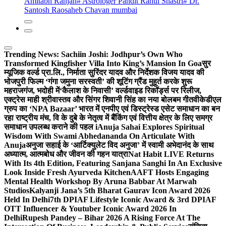
Amitabh Ranjan
# Astrologer Pandit Rahul Shastri
# Dr.
Santosh Raosaheb Chavan mumbai
Trending News:
Sachiin Joshi: Jodhpur’s Own Who
Transformed Kingfisher Villa Into King’s Mansion In Goa
सुर
म्यूजिक वर्ल्ड प्रा.लि., निर्माता सुरिंदर यादव और निर्देशक विजय यादव की
भोजपुरी फिल्म ‘गंगा जमुना सरस्वती’ की शूटिंग ग्रैंड मुहूर्त करके शुरू
महराजगंज, भदोही में
‘कैलाश के निवासी’ वर्ल्डवाइड रिकॉर्ड्स पर रिलीज,
एक्ट्रेस माही श्रीवास्तव और सिंगर शिवानी सिंह का नया बोलबम गीत
वीकेडीएल
ग्रुप का ‘NPA Bazaar’ भारत में एनपीए एवं डिस्ट्रेस्ड एसेट समाधान का बन
रहा राष्ट्रीय मंच, वि के दुबे के नेतृत्व में बैंकिंग एवं वित्तीय क्षेत्र के लिए समग्र
समाधान उपलब्ध कराने की पहल i
Anuja Sahai Explores Spiritual
Wisdom With Swami Abhedananda On Articulate With
Anuja
अनुजा सहाई के ‘आर्टिक्युलेट विद अनुजा’ में स्वामी अभेदानंद के साथ
अध्यात्म, आत्मबोध और जीवन की गहन यात्रा
Nat Habit LIVE Returns
With Its 4th Edition, Featuring Sanjana Sanghi In An Exclusive
Look Inside Fresh Ayurveda Kitchen
AAFT Hosts Engaging
Mental Health Workshop By Aruna Babbar At Marwah
Studios
Kalyanji Jana’s 5th Bharat Gaurav Icon Award 2026
Held In Delhi
7th DPIAF Lifestyle Iconic Award & 3rd DPIAF
OTT Influencer & Youtuber Iconic Award 2026 In
Delhi
Rupesh Pandey – Bihar 2026 A Rising Force At The