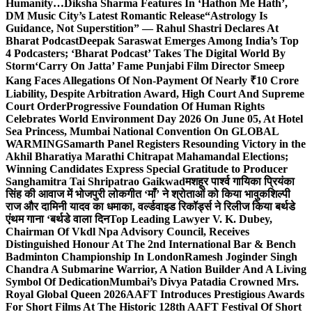
Humanity…
Diksha Sharma Features In ‘Hathon Me Hath’,
DM Music City’s Latest Romantic Release
“Astrology Is
Guidance, Not Superstition” — Rahul Shastri Declares At
Bharat Podcast
Deepak Saraswat Emerges Among India’s Top
4 Podcasters; ‘Bharat Podcast’ Takes The Digital World By
Storm
‘Carry On Jatta’ Fame Punjabi Film Director Smeep
Kang Faces Allegations Of Non-Payment Of Nearly ₹10 Crore
Liability, Despite Arbitration Award, High Court And Supreme
Court Order
Progressive Foundation Of Human Rights
Celebrates World Environment Day 2026 On June 05, At Hotel
Sea Princess, Mumbai National Convention On GLOBAL
WARMING
Samarth Panel Registers Resounding Victory in the
Akhil Bharatiya Marathi Chitrapat Mahamandal Elections;
Winning Candidates Express Special Gratitude to Producer
Sanghamitra Tai Shripatrao Gaikwad
मशहूर पार्श्व गायिका प्रियंका
सिंह की आवाज में भोजपुरी लोकगीत ‘माँ’ ने श्रोताओं को किया भावुक
शिल्पी
राज और दामिनी यादव का धमाका, वर्ल्डवाइड रिकॉर्ड्स ने रिलीज किया बर्थडे
एंथम गाना ‘बर्थडे वाला दिन
Top Leading Lawyer V. K. Dubey,
Chairman Of Vkdl Npa Advisory Council, Receives
Distinguished Honour At The 2nd International Bar & Bench
Badminton Championship In London
Ramesh Joginder Singh
Chandra A Submarine Warrior, A Nation Builder And A Living
Symbol Of Dedication
Mumbai’s Divya Patadia Crowned Mrs.
Royal Global Queen 2026
AAFT Introduces Prestigious Awards
For Short Films At The Historic 128th AAFT Festival Of Short