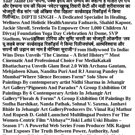
Yaar Jaane Do”
सपनों, पक्के इरादे और उम्मीद की कहानी है मोहित एम राय
और ऐश्याना राय की फिल्म ‘स्वेटर’
खुशबू तिवारी केटी और माही श्रीवास्तव का
भोजपुरी सैड सांग ‘उहे अंखिया रोवा दिहला’ वर्ल्डवाइड रिकॉर्ड्स ने किया
रिलीज
Dr. DIPTII SINGH – A Dedicated Specialist In Healing,
Wellness And Holistic Health
Amruta Fadnavis, Shahid Kapoor,
Jackie Shroff, Sreeleela To Empower Over 1,000 Children At
Divyaj Foundation Yoga Day Celebration At Dome, SVP
Stadium, Worli
इशिका टोरिया और सृष्टि भारती का भोजपुरी लोकगीत ‘लव
यू कहबे करब’ वर्ल्डवाइड रिकॉर्ड्स ने किया रिलीज
संघर्ष, आत्मविश्वास और
सपनों की उड़ान का नाम है मोनिका सुराजी
“From Hollywood To India:
Wins Deus Unveils ‘The Cinema – A Brief History’” Most
Cinematic And Professional Choice For Media
Kakali
Bhattacharya Unveils Glam Beat 2.0 With Archana Gautam,
Mehjabeen Khan, Nandita Puri And RJ Anurag Pandey In
Mumbai
“Where Silence Becomes Form” Solo Show of
Paintings By contemporary artist Nidhi Sharma in Jehangir
Art Gallery
“Pigments And Paradox” A Group Exhibition Of
Paintings By 6 Contemporary Artists In Jehangir Art
Gallery
“Florals & Forms” A Group Exhibition Of Paintings By
Sudha Barshikar, Nanda Pathak, Sohnal V. Saxena, Janhavi
Bhide In Jehangir Art Gallery
Producers Dr. Vimal Raj Mathur
And Rupesh D. Gohil Launched Multilingual Posters For The
Women-Centric Film “Abhaya”
“Jiski Lathi Uski Bhains –
Season 1”: A Powerful Web Series From Producer MK Rajput
That Exposes The Truth Between Power, Authority, And