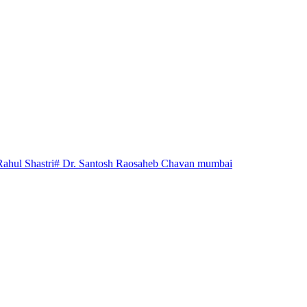
Rahul Shastri
# Dr. Santosh Raosaheb Chavan mumbai