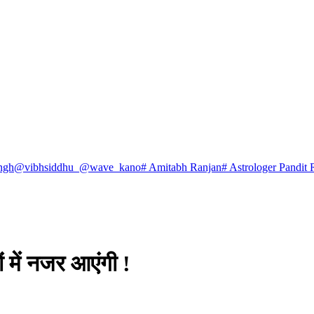
ngh
@vibhsiddhu_
@wave_kano
# Amitabh Ranjan
# Astrologer Pandit 
 में नजर आएंगी !