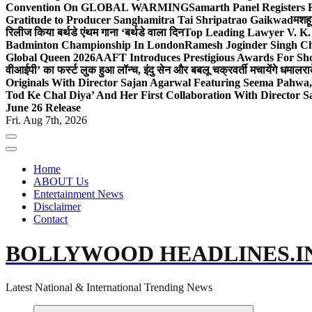
Convention On GLOBAL WARMING
Samarth Panel Registers 
Gratitude to Producer Sanghamitra Tai Shripatrao Gaikwad
मशहू
रिलीज किया बर्थडे एंथम गाना ‘बर्थडे वाला दिन
Top Leading Lawyer V. K.
Badminton Championship In London
Ramesh Joginder Singh Ch
Global Queen 2026
AAFT Introduces Prestigious Awards For Shor
वीआईपी’ का फर्स्ट लुक हुआ लॉन्च, इंदु सेन और बबलू चक्रवर्ती मचायेंगे धमाल
रा
Originals With Director Sajan Agarwal Featuring Seema Pahwa
Tod Ke Chal Diya’ And Her First Collaboration With Director 
June 26 Release
Fri. Aug 7th, 2026
Home
ABOUT Us
Entertainment News
Disclaimer
Contact
BOLLYWOOD HEADLINES.I
Latest National & International Trending News