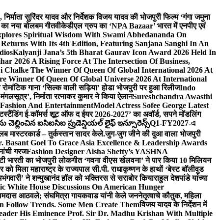
लि., निर्माता सुरिंदर यादव और निर्देशक विजय यादव की भोजपुरी फिल्म ‘गंगा जमुना
ंह का नया बोलबम गीत
वीकेडीएल ग्रुप का ‘NPA Bazaar’ भारत में एनपीए एवं
xplores Spiritual Wisdom With Swami Abhedananda On
Returns With Its 4th Edition, Featuring Sanjana Sanghi In An
dios
Kalyanji Jana’s 5th Bharat Gaurav Icon Award 2026 Held In
ar 2026 A Rising Force At The Intersection Of Business,
i Chalke The Winner Of Queen Of Global International 2026 At
e Winner Of Queen Of Global Universe 2026 At International
 का रोमांटिक गाना ‘सिल्क वाली सड़िया’ होडा भोजपुरी पर हुआ रिलीज
Indo
‘मंगलसूत्र’, निर्माता रत्नाकर कुमार ने किया ऐलान
Sureshchandra Awasthi
 Fashion And Entertainment
Model Actress Sofee George Latest
टस्टैंडिंग ई-कॉमर्स शूट ऑफ द ईयर 2026-2027’ का अवॉर्ड, सपने मॉडलिंग
ల్లించిన ఐసిఐసిఐ ప్రుడెన్షియల్ లైఫ్ ఇన్సూరెన్స్
Q1-FY2027-এ
्लब मास्टरकार्ड – तुर्कस्तान सादर केले.
जुग-जुग जीने की दुआ वाला भोजपुरी
. Basant Goel To Grace Asia Excellence & Leadership Awards
नांची गरज
Fashion Designer Aisha Shetty’s YASHNA
सृष्टी भारती का भोजपुरी लोकगीत ‘गवना वीएस खेलवना’ ने पार किया 10 मिलियन
ो मिला महाराष्ट्र के राज्यपाल सी.पी. राधाकृष्णन के हाथों ‘बेस्ट बॉलीवुड
‘अभंगवारी’ ने शन्मुखानंद हॉल को भक्तिरस से सराबोर किया
राहुल देशपांडे यांच्या
ic White House Discussions On American Hunger
ी रामदास आठवले; संघमित्रा गायकवाड यांनी केले जननेतृत्वाचे कौतुक, महिला
Follow Trends. Some Men Create Them
विजय यादव के निर्देशन में
eader His Eminence Prof. Sir Dr. Madhu Krishan With Multiple