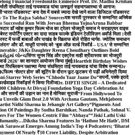
elong Financial Freedom
His Eminence Prof. Dr. Madhu Krishan
र्माती संघमित्रा ताई गायकवाड यांचा उत्स्फूर्त सहभाग
आस्था से आगाज:
गी
‘भारत पॉडकास्ट’ बना देश में सबसे ज्यादा देखे जाने वाला डिजिटल पॉडकास्ट
y To The Rajya Sabha? Sources
यश भारती पुरस्कार से सम्मानित अभिषेक
s Successful Run With Jeevan Bheema Yojna
Aruna Babbar
्मस्टार डॉ महेश कुमार फिल्म भोज का ट्रेलर भोजपुरी समाज ने सराहा
एयर वाइस
 बेस्ट सपोर्टिंग एक्टर का दादा साहब फाल्के इंडियन टेलीविज़न अवॉर्ड मिला।
देसी
स्ट में फर्जी बाबाओं और पाखंड के खिलाफ बोले रोहित भार्गव- ज्योतिष समाधान
– लंदन’ और डॉ. माधुरी पानमंद को ‘बुक ऑफ़ वर्ल्ड रिकॉर्ड – USA’ से सम्मानित
lnerable: J&Ks Daughter Reena Choudhary Outlines Bold
ારોહમાં લોન્ચ
सिंगर सुगम सिंह और एक्ट्रेस माही श्रीवास्तव का भोजपुरी
र अवार्ड 2026’ का शानदार आयोजन किया मुंबई:
Heartfelt Birthday Wishes
तथा रिपब्लिकन पक्षाच्या नेत्या संघमित्रा ताई गायकवाड यांचा विशेष सन्मान
Dr
UK
फिल्म ‘शेल्टर होम’ की शूटिंग के दौरान फूट-फूटकर रो पड़ीं अभिनेत्री दिव्या
ani-Starrer Web Series “Chhodo Yaar Jaane Do”
सपनों, पक्के इरादे
र्ल्डवाइड रिकॉर्ड्स ने किया रिलीज
Dr. DIPTII SINGH – A Dedicated
000 Children At Divyaj Foundation Yoga Day Celebration At
ास और सपनों की उड़ान का नाम है मोनिका सुराजी
“From Hollywood To
a Unveils Glam Beat 2.0 With Archana Gautam, Mehjabeen
rtist Nidhi Sharma in Jehangir Art Gallery
“Pigments And
ion Of Paintings By Sudha Barshikar, Nanda Pathak, Sohnal V.
sters For The Women-Centric Film “Abhaya”
“Jiski Lathi Uski
d Humanity…
Diksha Sharma Features In ‘Hathon Me Hath’, DM
k Saraswat Emerges Among India’s Top 4 Podcasters; ‘Bharat
yment Of Nearly ₹10 Crore Liability, Despite Arbitration