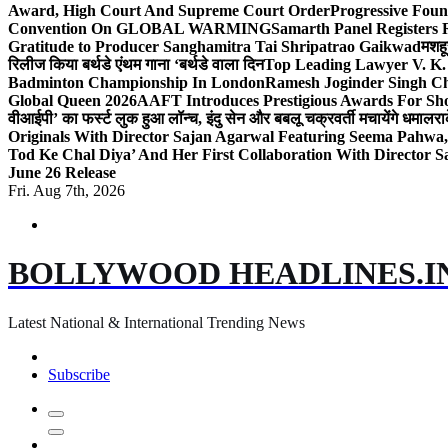
Award, High Court And Supreme Court Order
Progressive Foun
Convention On GLOBAL WARMING
Samarth Panel Registers 
Gratitude to Producer Sanghamitra Tai Shripatrao Gaikwad
मशहू
रिलीज किया बर्थडे एंथम गाना ‘बर्थडे वाला दिन
Top Leading Lawyer V. K.
Badminton Championship In London
Ramesh Joginder Singh Ch
Global Queen 2026
AAFT Introduces Prestigious Awards For Shor
वीआईपी’ का फर्स्ट लुक हुआ लॉन्च, इंदु सेन और बबलू चक्रवर्ती मचायेंगे धमाल
रा
Originals With Director Sajan Agarwal Featuring Seema Pahwa
Tod Ke Chal Diya’ And Her First Collaboration With Director 
June 26 Release
Fri. Aug 7th, 2026
BOLLYWOOD HEADLINES.I
Latest National & International Trending News
Subscribe