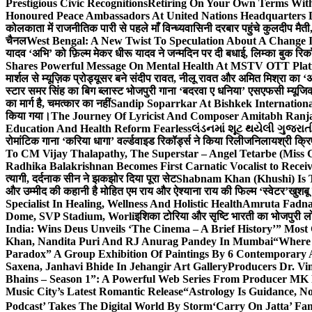
Prestigious Civic Recognitions
Retiring On Your Own Terms With
Honoured Peace Ambassadors At United Nations Headquarters 
कोलकाता में राजनीतिक पारी से पहले माँ विन्ध्यवासिनी दरबार पहुंचे कुलदीप मैती,
चैनल
West Bengal: A New Twist To Speculation About A Change 
यादव ‘अभि’ को फ़िल्म मेकर धीरू यादव ने जन्मदिन पर दी बधाई, लिम्का बुक रिकॉ
Shares Powerful Message On Mental Health At MSTV OTT Pla
मार्शल से म्यूज़िक प्रोड्यूसर बने संदीप रावत, नीलू रावत और अमित मिश्रा का 
स्टार समर सिंह का बिग ब्लास्ट भोजपुरी गाना ‘बदरवा ए धनिया’ एसएफसी म्यूज
का मार्ग है, चमत्कार का नहीं
Sandip Soparrkar At Bishkek Internationa
किया गया।
The Journey Of Lyricist And Composer Amitabh Ranja
Education And Health Reform Fearless
લંડનમાં શૂટ થયેલી ગુજરાત
रोमांटिक गाना ‘करिया धागा’ वर्ल्डवाइड रिकॉर्ड्स ने किया रिलीज
निलायश्री क्रि
To CM Vijay Thalapathy, The Superstar – Angel Tetarbe (Miss 
Radhika Balakrishnan Becomes First Carnatic Vocalist to Rece
त्यागी, दर्दनाक सीन ने झकझोर दिया पूरा सेट
Shabnam Khan (Khushi) Is T
और उम्मीद की कहानी है मोहित एम राय और ऐश्याना राय की फिल्म ‘स्वेटर’
खुशबू
Specialist In Healing, Wellness And Holistic Health
Amruta Fadnav
Dome, SVP Stadium, Worli
इशिका टोरिया और सृष्टि भारती का भोजपुरी ल
India: Wins Deus Unveils ‘The Cinema – A Brief History’” Most
Khan, Nandita Puri And RJ Anurag Pandey In Mumbai
“Where 
Paradox” A Group Exhibition Of Paintings By 6 Contemporary Ar
Saxena, Janhavi Bhide In Jehangir Art Gallery
Producers Dr. Vi
Bhains – Season 1”: A Powerful Web Series From Producer MK
Music City’s Latest Romantic Release
“Astrology Is Guidance, No
Podcast’ Takes The Digital World By Storm
‘Carry On Jatta’ Fam