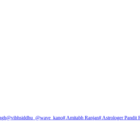
ngh
@vibhsiddhu_
@wave_kano
# Amitabh Ranjan
# Astrologer Pandit 