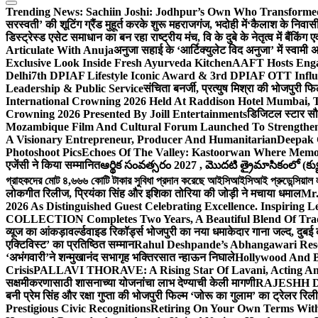
Trending News:
Sachiin Joshi: Jodhpur’s Own Who Transformed 
सरस्वती’ की शूटिंग ग्रैंड मुहूर्त करके शुरू महराजगंज, भदोही में
‘कैलाश के निवासी
डिस्ट्रेस्ड एसेट समाधान का बन रहा राष्ट्रीय मंच, वि के दुबे के नेतृत्व में बैंकि
Articulate With Anuja
अनुजा सहाई के ‘आर्टिक्युलेट विद अनुजा’ में स्वाम
Exclusive Look Inside Fresh Ayurveda Kitchen
AAFT Hosts Enga
Delhi
7th DPIAF Lifestyle Iconic Award & 3rd DPIAF OTT Influ
Leadership & Public Service
संचिता बनर्जी, प्रत्युष मिश्रा की भोजपुरी फ
International Crowning 2026 Held At Raddison Hotel Mumbai, T
Crowning 2026 Presented By Joill Entertainments
डिजिटल स्टार सौरभ
Mozambique Film And Cultural Forum Launched To Strengthen B
A Visionary Entrepreneur, Producer And Humanitarian
Deepak 
Photoshoot Pics
Echoes Of The Valley: Kastoorwan Where Memor
एजेंसी ने किया सम्मानित
ఆర్థిక సంవత్సరం 2027 , మొదటి త్రైమాసికంలో (క్యు
গ্রাহকদের মোট ৪,৬৬৬ কোটি টাকার সুবিধা প্রদান করেছে আইসিআইসিআই প্রুডেন্সিয়াল লাই
लोकगीत रिलीज, प्रियंका सिंह और इशिका तोरिया की जोड़ी ने मचाया धमाल
Mr.
2026 As Distinguished Guest Celebrating Excellence. Inspiring L
COLLECTION Completes Two Years, A Beautiful Blend Of Trad
व्यूज का आंकड़ा
वर्ल्डवाइड रिकॉर्ड्स भोजपुरी का नया धमाकेदार गाना जल्द, दुबई
एक्टिविस्ट’ का प्रतिष्ठित सम्मान
Rahul Deshpande’s Abhangawari Res
‘अभंगवारी’ने शन्मुखानंद सभागृह भक्तिरसात न्हाऊन निघाले
Hollywood And B
Crisis
PALLAVI THORAVE: A Rising Star Of Lavani, Acting And
सक्षमीकरणासाठी शासनाच्या योजनांचा लाभ देण्याची केली मागणी
RAJESHH DA
बनी प्रेम सिंह और रक्षा गुप्ता की भोजपुरी फिल्म ‘जोरू का गुलाम’ का ट्रेलर रि
Prestigious Civic Recognitions
Retiring On Your Own Terms With