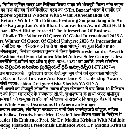
लि., निर्माता सुरिंदर यादव और निर्देशक विजय यादव की भोजपुरी फिल्म ‘गंगा जमुना
ंह का नया बोलबम गीत
वीकेडीएल ग्रुप का ‘NPA Bazaar’ भारत में एनपीए एवं
xplores Spiritual Wisdom With Swami Abhedananda On
Returns With Its 4th Edition, Featuring Sanjana Sanghi In An
dios
Kalyanji Jana’s 5th Bharat Gaurav Icon Award 2026 Held In
ar 2026 A Rising Force At The Intersection Of Business,
i Chalke The Winner Of Queen Of Global International 2026 At
e Winner Of Queen Of Global Universe 2026 At International
 का रोमांटिक गाना ‘सिल्क वाली सड़िया’ होडा भोजपुरी पर हुआ रिलीज
Indo
‘मंगलसूत्र’, निर्माता रत्नाकर कुमार ने किया ऐलान
Sureshchandra Awasthi
 Fashion And Entertainment
Model Actress Sofee George Latest
टस्टैंडिंग ई-कॉमर्स शूट ऑफ द ईयर 2026-2027’ का अवॉर्ड, सपने मॉडलिंग
ల్లించిన ఐసిఐసిఐ ప్రుడెన్షియల్ లైఫ్ ఇన్సూరెన్స్
Q1-FY2027-এ
्लब मास्टरकार्ड – तुर्कस्तान सादर केले.
जुग-जुग जीने की दुआ वाला भोजपुरी
. Basant Goel To Grace Asia Excellence & Leadership Awards
नांची गरज
Fashion Designer Aisha Shetty’s YASHNA
सृष्टी भारती का भोजपुरी लोकगीत ‘गवना वीएस खेलवना’ ने पार किया 10 मिलियन
ो मिला महाराष्ट्र के राज्यपाल सी.पी. राधाकृष्णन के हाथों ‘बेस्ट बॉलीवुड
‘अभंगवारी’ ने शन्मुखानंद हॉल को भक्तिरस से सराबोर किया
राहुल देशपांडे यांच्या
ic White House Discussions On American Hunger
ी रामदास आठवले; संघमित्रा गायकवाड यांनी केले जननेतृत्वाचे कौतुक, महिला
Follow Trends. Some Men Create Them
विजय यादव के निर्देशन में
eader His Eminence Prof. Sir Dr. Madhu Krishan With Multiple
elong Financial Freedom
His Eminence Prof. Dr. Madhu Krishan