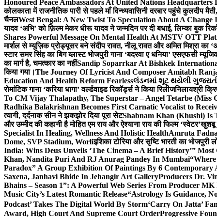
Honoured Peace Ambassadors At United Nations Headquarters 
कोलकाता में राजनीतिक पारी से पहले माँ विन्ध्यवासिनी दरबार पहुंचे कुलदीप मैती,
चैनल
West Bengal: A New Twist To Speculation About A Change 
यादव ‘अभि’ को फ़िल्म मेकर धीरू यादव ने जन्मदिन पर दी बधाई, लिम्का बुक रिकॉ
Shares Powerful Message On Mental Health At MSTV OTT Pla
मार्शल से म्यूज़िक प्रोड्यूसर बने संदीप रावत, नीलू रावत और अमित मिश्रा का 
स्टार समर सिंह का बिग ब्लास्ट भोजपुरी गाना ‘बदरवा ए धनिया’ एसएफसी म्यूज
का मार्ग है, चमत्कार का नहीं
Sandip Soparrkar At Bishkek Internationa
किया गया।
The Journey Of Lyricist And Composer Amitabh Ranja
Education And Health Reform Fearless
લંડનમાં શૂટ થયેલી ગુજરાત
रोमांटिक गाना ‘करिया धागा’ वर्ल्डवाइड रिकॉर्ड्स ने किया रिलीज
निलायश्री क्रि
To CM Vijay Thalapathy, The Superstar – Angel Tetarbe (Miss 
Radhika Balakrishnan Becomes First Carnatic Vocalist to Rece
त्यागी, दर्दनाक सीन ने झकझोर दिया पूरा सेट
Shabnam Khan (Khushi) Is T
और उम्मीद की कहानी है मोहित एम राय और ऐश्याना राय की फिल्म ‘स्वेटर’
खुशबू
Specialist In Healing, Wellness And Holistic Health
Amruta Fadnav
Dome, SVP Stadium, Worli
इशिका टोरिया और सृष्टि भारती का भोजपुरी ल
India: Wins Deus Unveils ‘The Cinema – A Brief History’” Most
Khan, Nandita Puri And RJ Anurag Pandey In Mumbai
“Where 
Paradox” A Group Exhibition Of Paintings By 6 Contemporary Ar
Saxena, Janhavi Bhide In Jehangir Art Gallery
Producers Dr. Vi
Bhains – Season 1”: A Powerful Web Series From Producer MK
Music City’s Latest Romantic Release
“Astrology Is Guidance, No
Podcast’ Takes The Digital World By Storm
‘Carry On Jatta’ Fam
Award, High Court And Supreme Court Order
Progressive Foun