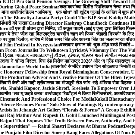
 ICICI Pru Gold Pension Savings: The Growing Shift Toward Lif
During Global Peace Seminar
कलाकारांच्या दिंडीत रिपब्लिकन नेत्या तथा नि
 मांगा आशीर्वाद
फ़िल्म “अभिमन्यु – एक शोध” की शूटिंग जुलाई के आखिर में शुरू हो
In The Bharatiya Janata Party: Could The BJP Send Kuldip Mait
र्डधारी को सराहा
Casting Director Kashyap Chandhock Continues Hi
tform
डॉ एस वी अंचन द्वारा निर्मित, डॉ अतुल पाटणे (आई ए एस) द्वारा लिखित फिल
‘असर ये तेरा’ जीत रहा दिल
एक्ट्रेस यास्मीन खान को फिल्म ‘देहाती डिस्को’ के लिए
िक पर हुआ रिलीज, बारिश में दिखा समर सिंह और आस्था सिंह का जलवा
भारत पॉडका
l Film Festival In Kyrgyzstan
बख्तवार कृष्णन को ‘बुक ऑफ़ वर्ल्ड रिकॉर्ड 
n From Journalist To Welknown Lyricist
A Visionary For The Vu
ી ફિલ્મ “લાયક નાલાયક”નું ટીઝર, ટ્રેલર, પોસ્ટર અને સંગીત ભવ્ય સમ
एशन्स ने ‘होप्स मिस्टर, मिस एंड मिसेज महाराष्ट्र 2026’ और ‘द ग्रैंड महाराष्ट्
Glamourface World India)
बालगंधर्व रंगमंदिर वर्धापन दिन सोहळ्यात निर्माती 
ive Honorary Fellowship from Royal Birmingham Conservatoire, 
he Production Advisor And Creative Partner Of The Hiten Tejw
 तिवारी केटी और माही श्रीवास्तव का भोजपुरी सैड सांग ‘उहे अंखिया रोवा दिहला’ व
is, Shahid Kapoor, Jackie Shroff, Sreeleela To Empower Over 1,
ोकगीत ‘लव यू कहबे करब’ वर्ल्डवाइड रिकॉर्ड्स ने किया रिलीज
संघर्ष, आत्मविश्व
 Cinematic And Professional Choice For Media
Kakali Bhattachary
Silence Becomes Form” Solo Show of Paintings By contemporary a
tists In Jehangir Art Gallery
“Florals & Forms” A Group Exhibit
mal Raj Mathur And Rupesh D. Gohil Launched Multilingual Po
 Rajput That Exposes The Truth Between Power, Authority, An
t Superstition” — Rahul Shastri Declares At Bharat Podcast
Deepa
e Punjabi Film Director Smeep Kang Faces Allegations Of Non-Pa