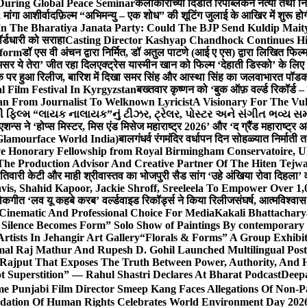
During Global Peace Seminar
कलाकारांच्या दिंडीत रिपब्लिकन नेत्या तथा नि
 मांगा आशीर्वाद
फ़िल्म “अभिमन्यु – एक शोध” की शूटिंग जुलाई के आखिर में शुरू हो
In The Bharatiya Janata Party: Could The BJP Send Kuldip Mait
र्डधारी को सराहा
Casting Director Kashyap Chandhock Continues Hi
tform
डॉ एस वी अंचन द्वारा निर्मित, डॉ अतुल पाटणे (आई ए एस) द्वारा लिखित फिल
‘असर ये तेरा’ जीत रहा दिल
एक्ट्रेस यास्मीन खान को फिल्म ‘देहाती डिस्को’ के लिए
िक पर हुआ रिलीज, बारिश में दिखा समर सिंह और आस्था सिंह का जलवा
भारत पॉडका
l Film Festival In Kyrgyzstan
बख्तवार कृष्णन को ‘बुक ऑफ़ वर्ल्ड रिकॉर्ड 
n From Journalist To Welknown Lyricist
A Visionary For The Vu
ી ફિલ્મ “લાયક નાલાયક”નું ટીઝર, ટ્રેલર, પોસ્ટર અને સંગીત ભવ્ય સમ
एशन्स ने ‘होप्स मिस्टर, मिस एंड मिसेज महाराष्ट्र 2026’ और ‘द ग्रैंड महाराष्ट्
Glamourface World India)
बालगंधर्व रंगमंदिर वर्धापन दिन सोहळ्यात निर्माती 
ive Honorary Fellowship from Royal Birmingham Conservatoire, 
he Production Advisor And Creative Partner Of The Hiten Tejw
 तिवारी केटी और माही श्रीवास्तव का भोजपुरी सैड सांग ‘उहे अंखिया रोवा दिहला’ व
is, Shahid Kapoor, Jackie Shroff, Sreeleela To Empower Over 1,
ोकगीत ‘लव यू कहबे करब’ वर्ल्डवाइड रिकॉर्ड्स ने किया रिलीज
संघर्ष, आत्मविश्व
 Cinematic And Professional Choice For Media
Kakali Bhattachary
Silence Becomes Form” Solo Show of Paintings By contemporary a
tists In Jehangir Art Gallery
“Florals & Forms” A Group Exhibit
mal Raj Mathur And Rupesh D. Gohil Launched Multilingual Po
 Rajput That Exposes The Truth Between Power, Authority, An
t Superstition” — Rahul Shastri Declares At Bharat Podcast
Deepa
e Punjabi Film Director Smeep Kang Faces Allegations Of Non-Pa
dation Of Human Rights Celebrates World Environment Day 2026 