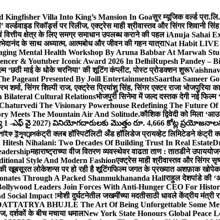
Kingfisher Villa Into King’s Mansion In Goa
सुर म्यूजिक वर्ल्ड प्रा.
’ वर्ल्डवाइड रिकॉर्ड्स पर रिलीज, एक्ट्रेस माही श्रीवास्तव और सिंगर शिवानी सि
ंग एवं वित्तीय क्षेत्र के लिए समग्र समाधान उपलब्ध कराने की पहल i
Anuja Sahai E
ी अभेदानंद के साथ अध्यात्म, आत्मबोध और जीवन की गहन यात्रा
Nat Habit LIVE 
ging Mental Health Workshop By Aruna Babbar At Marwah Stu
encer & Youtuber Iconic Award 2026 In Delhi
Rupesh Pandey – Bih
िल्म ‘छठी माई के धोके चरनिया’ की शूटिंग कंप्लीट, पोस्ट प्रोडक्शन शुरू
Vaishnav
he Pageant Presented By Joill Entertainments
Saartha Sameer Gor
 शर्मा, सिंगर शिल्पी राज, एक्ट्रेस प्रियांशु सिंह, सिंगर एक्टर राजा भोजपुरिया
ilateral Cultural Relations
भोजपुरी सिनेमा में जल्द दस्तक देगी नई फिल्म 
Chaturvedi The Visionary Powerhouse Redefining The Future Of
y Meets The Mountain Air And Solitude.
कौशिक द्विवेदी को मिला ‘आउ
 1 -ఎఫ్ వై 2027) వినియోగదారులకు మొత్తం రూ. 4,666 కోట్ల ప్రయోజనాలను చె
ফ ইন্স্যুরেন্স
कंट्री क्लब हॉस्पिटॅलिटी अँड हॉलिडेज प्रायव्हेट लिमिटेडने कंट्री क
 Hitesh Nihalani: Two Decades Of Building Trust In Real Estate
Dr
eadership
महाराष्ट्राच्या वीज वितरण व्यवस्थेवर वाढता ताण : तातडीने उपाययोज
itional Style And Modern Fashion
एक्ट्रेस माही श्रीवास्तव और सिंगर 
 की खूबसूरत लोकेशन्स पर हो रही है शूटिंग
फिल्म जगत के प्रख्यात अशफ़ाक खोपेकर क
onates Through A Packed Shanmukhananda Hall
राहुल देशपांडे की 
ollywood Leaders Join Forces With Anti-Hunger CEO For Histor
 Social Impact !
मोशी दुर्घटनेतील जखमींच्या मदतीसाठी धावले केंद्रीय मंत्र
TTATRYA BHUJLE The Art Of Being Unforgettable Some Men 
लीज, दर्शकों के बीच मचाया धमाल
New York State Honours Global Peace L