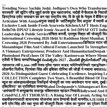
Skip
to
Trending News:
Sachiin Joshi: Jodhpur’s Own Who Transformed 
content
सरस्वती’ की शूटिंग ग्रैंड मुहूर्त करके शुरू महराजगंज, भदोही में
‘कैलाश के निवासी
डिस्ट्रेस्ड एसेट समाधान का बन रहा राष्ट्रीय मंच, वि के दुबे के नेतृत्व में बैंकि
Articulate With Anuja
अनुजा सहाई के ‘आर्टिक्युलेट विद अनुजा’ में स्वाम
Exclusive Look Inside Fresh Ayurveda Kitchen
AAFT Hosts Enga
Delhi
7th DPIAF Lifestyle Iconic Award & 3rd DPIAF OTT Influ
Leadership & Public Service
संचिता बनर्जी, प्रत्युष मिश्रा की भोजपुरी फ
International Crowning 2026 Held At Raddison Hotel Mumbai, T
Crowning 2026 Presented By Joill Entertainments
डिजिटल स्टार सौरभ
Mozambique Film And Cultural Forum Launched To Strengthen B
A Visionary Entrepreneur, Producer And Humanitarian
Deepak 
Photoshoot Pics
Echoes Of The Valley: Kastoorwan Where Memor
एजेंसी ने किया सम्मानित
ఆర్థిక సంవత్సరం 2027 , మొదటి త్రైమాసికంలో (క్యు
গ্রাহকদের মোট ৪,৬৬৬ কোটি টাকার সুবিধা প্রদান করেছে আইসিআইসিআই প্রুডেন্সিয়াল লাই
लोकगीत रिलीज, प्रियंका सिंह और इशिका तोरिया की जोड़ी ने मचाया धमाल
Mr.
2026 As Distinguished Guest Celebrating Excellence. Inspiring L
COLLECTION Completes Two Years, A Beautiful Blend Of Trad
व्यूज का आंकड़ा
वर्ल्डवाइड रिकॉर्ड्स भोजपुरी का नया धमाकेदार गाना जल्द, दुबई
एक्टिविस्ट’ का प्रतिष्ठित सम्मान
Rahul Deshpande’s Abhangawari Res
‘अभंगवारी’ने शन्मुखानंद सभागृह भक्तिरसात न्हाऊन निघाले
Hollywood And B
Crisis
PALLAVI THORAVE: A Rising Star Of Lavani, Acting And
सक्षमीकरणासाठी शासनाच्या योजनांचा लाभ देण्याची केली मागणी
RAJESHH DA
बनी प्रेम सिंह और रक्षा गुप्ता की भोजपुरी फिल्म ‘जोरू का गुलाम’ का ट्रेलर रि