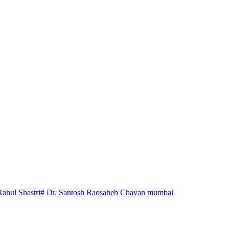
Rahul Shastri
# Dr. Santosh Raosaheb Chavan mumbai