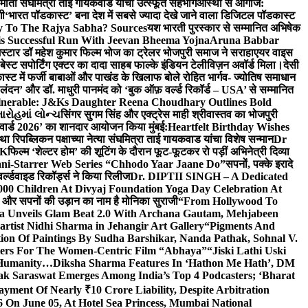
र्माती संघमित्रा ताई गायकवाड यांचा उत्स्फूर्त सहभाग
आस्था से आगाज:
गी
‘भारत पॉडकास्ट’ बना देश में सबसे ज्यादा देखे जाने वाला डिजिटल पॉडकास्ट
y To The Rajya Sabha? Sources
यश भारती पुरस्कार से सम्मानित अभिषेक
s Successful Run With Jeevan Bheema Yojna
Aruna Babbar
्मस्टार डॉ महेश कुमार फिल्म भोज का ट्रेलर भोजपुरी समाज ने सराहा
एयर वाइस
 बेस्ट सपोर्टिंग एक्टर का दादा साहब फाल्के इंडियन टेलीविज़न अवॉर्ड मिला।
देसी
स्ट में फर्जी बाबाओं और पाखंड के खिलाफ बोले रोहित भार्गव- ज्योतिष समाधान
– लंदन’ और डॉ. माधुरी पानमंद को ‘बुक ऑफ़ वर्ल्ड रिकॉर्ड – USA’ से सम्मानित
lnerable: J&Ks Daughter Reena Choudhary Outlines Bold
ારોહમાં લોન્ચ
सिंगर सुगम सिंह और एक्ट्रेस माही श्रीवास्तव का भोजपुरी
र अवार्ड 2026’ का शानदार आयोजन किया मुंबई:
Heartfelt Birthday Wishes
तथा रिपब्लिकन पक्षाच्या नेत्या संघमित्रा ताई गायकवाड यांचा विशेष सन्मान
Dr
UK
फिल्म ‘शेल्टर होम’ की शूटिंग के दौरान फूट-फूटकर रो पड़ीं अभिनेत्री दिव्या
ani-Starrer Web Series “Chhodo Yaar Jaane Do”
सपनों, पक्के इरादे
र्ल्डवाइड रिकॉर्ड्स ने किया रिलीज
Dr. DIPTII SINGH – A Dedicated
000 Children At Divyaj Foundation Yoga Day Celebration At
ास और सपनों की उड़ान का नाम है मोनिका सुराजी
“From Hollywood To
a Unveils Glam Beat 2.0 With Archana Gautam, Mehjabeen
rtist Nidhi Sharma in Jehangir Art Gallery
“Pigments And
ion Of Paintings By Sudha Barshikar, Nanda Pathak, Sohnal V.
sters For The Women-Centric Film “Abhaya”
“Jiski Lathi Uski
d Humanity…
Diksha Sharma Features In ‘Hathon Me Hath’, DM
k Saraswat Emerges Among India’s Top 4 Podcasters; ‘Bharat
yment Of Nearly ₹10 Crore Liability, Despite Arbitration
On June 05, At Hotel Sea Princess, Mumbai National