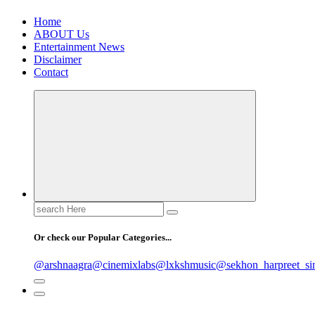
Home
ABOUT Us
Entertainment News
Disclaimer
Contact
Search
for:
Or check our Popular Categories...
@arshnaagra
@cinemixlabs
@lxkshmusic
@sekhon_harpreet_si