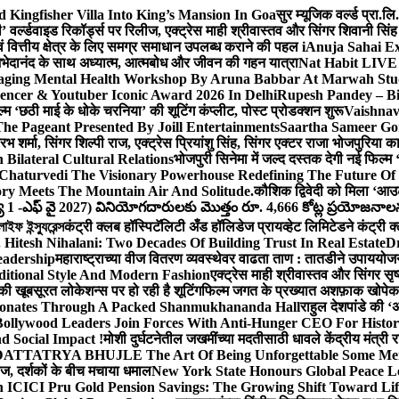
Kingfisher Villa Into King’s Mansion In Goa
सुर म्यूजिक वर्ल्ड प्रा.
’ वर्ल्डवाइड रिकॉर्ड्स पर रिलीज, एक्ट्रेस माही श्रीवास्तव और सिंगर शिवानी सि
ंग एवं वित्तीय क्षेत्र के लिए समग्र समाधान उपलब्ध कराने की पहल i
Anuja Sahai E
ी अभेदानंद के साथ अध्यात्म, आत्मबोध और जीवन की गहन यात्रा
Nat Habit LIVE 
ging Mental Health Workshop By Aruna Babbar At Marwah Stu
encer & Youtuber Iconic Award 2026 In Delhi
Rupesh Pandey – Bih
िल्म ‘छठी माई के धोके चरनिया’ की शूटिंग कंप्लीट, पोस्ट प्रोडक्शन शुरू
Vaishnav
he Pageant Presented By Joill Entertainments
Saartha Sameer Gor
 शर्मा, सिंगर शिल्पी राज, एक्ट्रेस प्रियांशु सिंह, सिंगर एक्टर राजा भोजपुरिया
ilateral Cultural Relations
भोजपुरी सिनेमा में जल्द दस्तक देगी नई फिल्म 
Chaturvedi The Visionary Powerhouse Redefining The Future Of
y Meets The Mountain Air And Solitude.
कौशिक द्विवेदी को मिला ‘आउ
 1 -ఎఫ్ వై 2027) వినియోగదారులకు మొత్తం రూ. 4,666 కోట్ల ప్రయోజనాలను చె
ফ ইন্স্যুরেন্স
कंट्री क्लब हॉस्पिटॅलिटी अँड हॉलिडेज प्रायव्हेट लिमिटेडने कंट्री क
 Hitesh Nihalani: Two Decades Of Building Trust In Real Estate
Dr
eadership
महाराष्ट्राच्या वीज वितरण व्यवस्थेवर वाढता ताण : तातडीने उपाययोज
itional Style And Modern Fashion
एक्ट्रेस माही श्रीवास्तव और सिंगर 
 की खूबसूरत लोकेशन्स पर हो रही है शूटिंग
फिल्म जगत के प्रख्यात अशफ़ाक खोपेकर क
onates Through A Packed Shanmukhananda Hall
राहुल देशपांडे की 
ollywood Leaders Join Forces With Anti-Hunger CEO For Histor
 Social Impact !
मोशी दुर्घटनेतील जखमींच्या मदतीसाठी धावले केंद्रीय मंत्र
TTATRYA BHUJLE The Art Of Being Unforgettable Some Men 
लीज, दर्शकों के बीच मचाया धमाल
New York State Honours Global Peace L
 ICICI Pru Gold Pension Savings: The Growing Shift Toward Lif