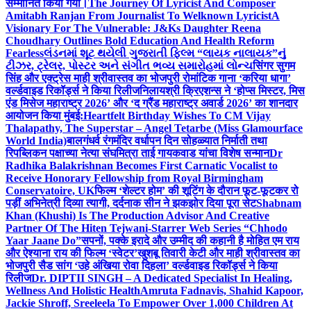
सम्मानित किया गया।
The Journey Of Lyricist And Composer
Amitabh Ranjan From Journalist To Welknown Lyricist
A
Visionary For The Vulnerable: J&Ks Daughter Reena
Choudhary Outlines Bold Education And Health Reform
Fearless
લંડનમાં શૂટ થયેલી ગુજરાતી ફિલ્મ “લાયક નાલાયક”નું
ટીઝર, ટ્રેલર, પોસ્ટર અને સંગીત ભવ્ય સમારોહમાં લોન્ચ
सिंगर सुगम
सिंह और एक्ट्रेस माही श्रीवास्तव का भोजपुरी रोमांटिक गाना ‘करिया धागा’
वर्ल्डवाइड रिकॉर्ड्स ने किया रिलीज
निलायश्री क्रिएशन्स ने ‘होप्स मिस्टर, मिस
एंड मिसेज महाराष्ट्र 2026’ और ‘द ग्रैंड महाराष्ट्र अवार्ड 2026’ का शानदार
आयोजन किया मुंबई:
Heartfelt Birthday Wishes To CM Vijay
Thalapathy, The Superstar – Angel Tetarbe (Miss Glamourface
World India)
बालगंधर्व रंगमंदिर वर्धापन दिन सोहळ्यात निर्माती तथा
रिपब्लिकन पक्षाच्या नेत्या संघमित्रा ताई गायकवाड यांचा विशेष सन्मान
Dr
Radhika Balakrishnan Becomes First Carnatic Vocalist to
Receive Honorary Fellowship from Royal Birmingham
Conservatoire, UK
फिल्म ‘शेल्टर होम’ की शूटिंग के दौरान फूट-फूटकर रो
पड़ीं अभिनेत्री दिव्या त्यागी, दर्दनाक सीन ने झकझोर दिया पूरा सेट
Shabnam
Khan (Khushi) Is The Production Advisor And Creative
Partner Of The Hiten Tejwani-Starrer Web Series “Chhodo
Yaar Jaane Do”
सपनों, पक्के इरादे और उम्मीद की कहानी है मोहित एम राय
और ऐश्याना राय की फिल्म ‘स्वेटर’
खुशबू तिवारी केटी और माही श्रीवास्तव का
भोजपुरी सैड सांग ‘उहे अंखिया रोवा दिहला’ वर्ल्डवाइड रिकॉर्ड्स ने किया
रिलीज
Dr. DIPTII SINGH – A Dedicated Specialist In Healing,
Wellness And Holistic Health
Amruta Fadnavis, Shahid Kapoor,
Jackie Shroff, Sreeleela To Empower Over 1,000 Children At