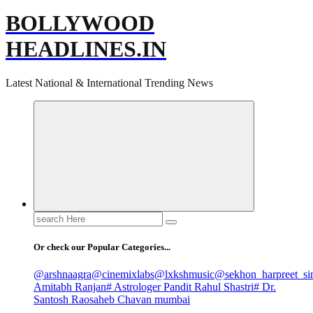
BOLLYWOOD
HEADLINES.IN
Latest National & International Trending News
Search
for:
Or check our Popular Categories...
@arshnaagra
@cinemixlabs
@lxkshmusic
@sekhon_harpreet_si
Amitabh Ranjan
# Astrologer Pandit Rahul Shastri
# Dr.
Santosh Raosaheb Chavan mumbai