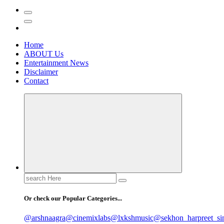
Home
ABOUT Us
Entertainment News
Disclaimer
Contact
Search
for:
Or check our Popular Categories...
@arshnaagra
@cinemixlabs
@lxkshmusic
@sekhon_harpreet_si