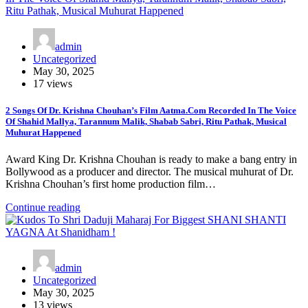
admin
Uncategorized
May 30, 2025
17 views
2 Songs Of Dr. Krishna Chouhan’s Film Aatma.Com Recorded In The Voice
Of Shahid Mallya, Tarannum Malik, Shabab Sabri, Ritu Pathak, Musical
Muhurat Happened
Award King Dr. Krishna Chouhan is ready to make a bang entry in
Bollywood as a producer and director. The musical muhurat of Dr.
Krishna Chouhan’s first home production film…
Continue reading
admin
Uncategorized
May 30, 2025
13 views