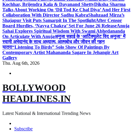
Kochhar, Brijendra Kala & Dayanand Shetty
Diksha Sharma
Talks About Working On ‘Dil Tod Ke Chal Diya’ And Her First
Collaboration With Director Sadhu Kabra
Shahzaad Mirza’s
Shajapur Visit Puts Samarpit In The Spotlight
After Censor
Board Hurdles, ‘Navya Chakra’ Set For June 26 Release
Anuja
Sahai Explores Spiritual Wisdom With Swami Abhedananda
On Articulate With Anuja
अनुजा सहाई के ‘आर्टिक्युलेट विद अनुजा’ में
स्वामी अभेदानंद के साथ अध्यात्म, आत्मबोध और जीवन की गहन
यात्रा
“Listening To Birds” Solo Show Of Paintings By
Contemporary Artist Mahananda Sagare In Jehangir Art
Gallery
Thu. Aug 6th, 2026
BOLLYWOOD
HEADLINES.IN
Latest National & International Trending News
Subscribe