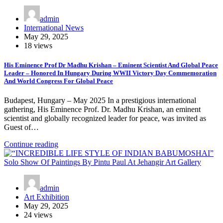
admin
International News
May 29, 2025
18 views
His Eminence Prof Dr Madhu Krishan – Eminent Scientist And Global Peace
Leader – Honored In Hungary During WWII Victory Day Commemoration
And World Congress For Global Peace
Budapest, Hungary – May 2025 In a prestigious international
gathering, His Eminence Prof. Dr. Madhu Krishan, an eminent
scientist and globally recognized leader for peace, was invited as
Guest of…
Continue reading
admin
Art Exhibition
May 29, 2025
24 views