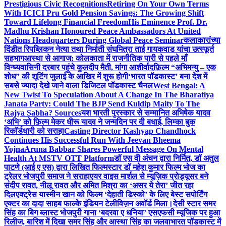
Prestigious Civic Recognitions
Retiring On Your Own Terms
With ICICI Pru Gold Pension Savings: The Growing Shift
Toward Lifelong Financial Freedom
His Eminence Prof. Dr.
Madhu Krishan Honoured Peace Ambassadors At United
Nations Headquarters During Global Peace Seminar
कलाकारांच्या
दिंडीत रिपब्लिकन नेत्या तथा निर्माती संघमित्रा ताई गायकवाड यांचा उत्स्फूर्त
सहभाग
आस्था से आगाज: कोलकाता में राजनीतिक पारी से पहले माँ
विन्ध्यवासिनी दरबार पहुंचे कुलदीप मैती, मांगा आशीर्वाद
फ़िल्म “अभिमन्यु – एक
शोध” की शूटिंग जुलाई के आखिर में शुरू होगी
‘भारत पॉडकास्ट’ बना देश में
सबसे ज्यादा देखे जाने वाला डिजिटल पॉडकास्ट चैनल
West Bengal: A
New Twist To Speculation About A Change In The Bharatiya
Janata Party: Could The BJP Send Kuldip Maity To The
Rajya Sabha? Sources
यश भारती पुरस्कार से सम्मानित अभिषेक यादव
‘अभि’ को फ़िल्म मेकर धीरू यादव ने जन्मदिन पर दी बधाई, लिम्का बुक
रिकॉर्डधारी को सराहा
Casting Director Kashyap Chandhock
Continues His Successful Run With Jeevan Bheema
Yojna
Aruna Babbar Shares Powerful Message On Mental
Health At MSTV OTT Platform
डॉ एस वी अंचन द्वारा निर्मित, डॉ अतुल
पाटणे (आई ए एस) द्वारा लिखित फिल्मस्टार डॉ महेश कुमार फिल्म भोज का
ट्रेलर भोजपुरी समाज ने सराहा
एयर वाइस मार्शल से म्यूज़िक प्रोड्यूसर बने
संदीप रावत, नीलू रावत और अमित मिश्रा का ‘असर ये तेरा’ जीत रहा
दिल
एक्ट्रेस यास्मीन खान को फिल्म ‘देहाती डिस्को’ के लिए बेस्ट सपोर्टिंग
एक्टर का दादा साहब फाल्के इंडियन टेलीविज़न अवॉर्ड मिला।
देसी स्टार समर
सिंह का बिग ब्लास्ट भोजपुरी गाना ‘बदरवा ए धनिया’ एसएफसी म्यूजिक पर हुआ
रिलीज, बारिश में दिखा समर सिंह और आस्था सिंह का जलवा
भारत पॉडकास्ट में