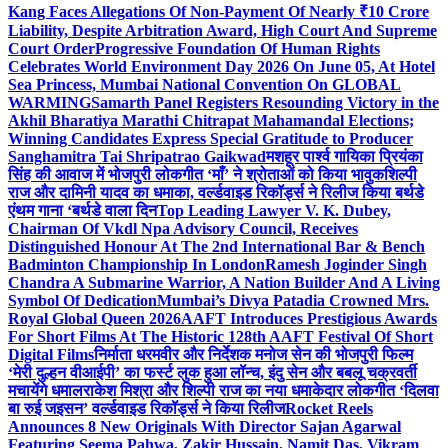
Kang Faces Allegations Of Non-Payment Of Nearly ₹10 Crore
Liability, Despite Arbitration Award, High Court And Supreme
Court Order
Progressive Foundation Of Human Rights
Celebrates World Environment Day 2026 On June 05, At Hotel
Sea Princess, Mumbai National Convention On GLOBAL
WARMING
Samarth Panel Registers Resounding Victory in the
Akhil Bharatiya Marathi Chitrapat Mahamandal Elections;
Winning Candidates Express Special Gratitude to Producer
Sanghamitra Tai Shripatrao Gaikwad
मशहूर पार्श्व गायिका प्रियंका
सिंह की आवाज में भोजपुरी लोकगीत ‘माँ’ ने श्रोताओं को किया भावुक
शिल्पी
राज और दामिनी यादव का धमाका, वर्ल्डवाइड रिकॉर्ड्स ने रिलीज किया बर्थडे
एंथम गाना ‘बर्थडे वाला दिन
Top Leading Lawyer V. K. Dubey,
Chairman Of Vkdl Npa Advisory Council, Receives
Distinguished Honour At The 2nd International Bar & Bench
Badminton Championship In London
Ramesh Joginder Singh
Chandra A Submarine Warrior, A Nation Builder And A Living
Symbol Of Dedication
Mumbai’s Divya Patadia Crowned Mrs.
Royal Global Queen 2026
AAFT Introduces Prestigious Awards
For Short Films At The Historic 128th AAFT Festival Of Short
Digital Films
निर्माता धरमवीर और निर्देशक मनोज सेन की भोजपुरी फिल्म
‘मेरी दुल्हन वीआईपी’ का फर्स्ट लुक हुआ लॉन्च, इंदु सेन और बबलू चक्रवर्ती
मचायेंगे धमाल
राकेश मिश्रा और शिल्पी राज का नया धमाकेदार लोकगीत ‘दिलवा
बा रुई जइसन’ वर्ल्डवाइड रिकॉर्ड्स ने किया रिलीज
Rocket Reels
Announces 8 New Originals With Director Sajan Agarwal
Featuring Seema Pahwa, Zakir Hussain, Namit Das, Vikram