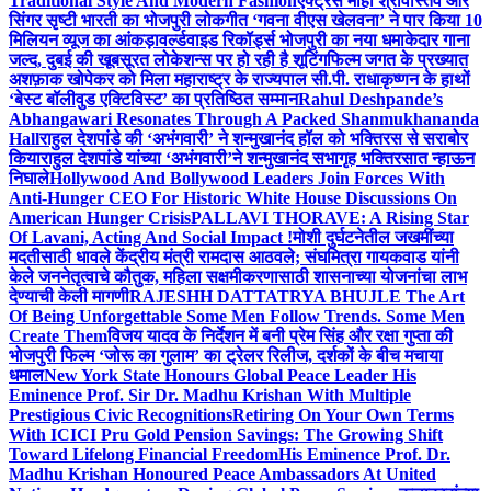
Traditional Style And Modern Fashion
एक्ट्रेस माही श्रीवास्तव और
सिंगर सृष्टी भारती का भोजपुरी लोकगीत ‘गवना वीएस खेलवना’ ने पार किया 10
मिलियन व्यूज का आंकड़ा
वर्ल्डवाइड रिकॉर्ड्स भोजपुरी का नया धमाकेदार गाना
जल्द, दुबई की खूबसूरत लोकेशन्स पर हो रही है शूटिंग
फिल्म जगत के प्रख्यात
अशफ़ाक खोपेकर को मिला महाराष्ट्र के राज्यपाल सी.पी. राधाकृष्णन के हाथों
‘बेस्ट बॉलीवुड एक्टिविस्ट’ का प्रतिष्ठित सम्मान
Rahul Deshpande’s
Abhangawari Resonates Through A Packed Shanmukhananda
Hall
राहुल देशपांडे की ‘अभंगवारी’ ने शन्मुखानंद हॉल को भक्तिरस से सराबोर
किया
राहुल देशपांडे यांच्या ‘अभंगवारी’ने शन्मुखानंद सभागृह भक्तिरसात न्हाऊन
निघाले
Hollywood And Bollywood Leaders Join Forces With
Anti-Hunger CEO For Historic White House Discussions On
American Hunger Crisis
PALLAVI THORAVE: A Rising Star
Of Lavani, Acting And Social Impact !
मोशी दुर्घटनेतील जखमींच्या
मदतीसाठी धावले केंद्रीय मंत्री रामदास आठवले; संघमित्रा गायकवाड यांनी
केले जननेतृत्वाचे कौतुक, महिला सक्षमीकरणासाठी शासनाच्या योजनांचा लाभ
देण्याची केली मागणी
RAJESHH DATTATRYA BHUJLE The Art
Of Being Unforgettable Some Men Follow Trends. Some Men
Create Them
विजय यादव के निर्देशन में बनी प्रेम सिंह और रक्षा गुप्ता की
भोजपुरी फिल्म ‘जोरू का गुलाम’ का ट्रेलर रिलीज, दर्शकों के बीच मचाया
धमाल
New York State Honours Global Peace Leader His
Eminence Prof. Sir Dr. Madhu Krishan With Multiple
Prestigious Civic Recognitions
Retiring On Your Own Terms
With ICICI Pru Gold Pension Savings: The Growing Shift
Toward Lifelong Financial Freedom
His Eminence Prof. Dr.
Madhu Krishan Honoured Peace Ambassadors At United