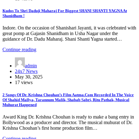
Kudos To Shri Daduji Maharaj For Biggest SHANI SHANTI YAGNA At
Shanidham !
Indore. On the occasion of Shanishari Jayanti, it was celebrated with
great pomp at Gajasin Shanidham in Usha Nagar under the
guidance of Dr. Dadu Maharaj. Shani Shanti Yagna started…
Continue reading
admin
24x7 News
May 30, 2025
17 views
2 Songs Of Dr. Krishna Chouhan’s Film Aatma.Com Recorded In The Voice
Of Shahid Mallya, Tarannum Malik, Shabab Sabri, Ritu Pathak, Musical
Muhurat Happened
Award King Dr. Krishna Chouhan is ready to make a bang entry in
Bollywood as a producer and director. The musical muhurat of Dr.
Krishna Chouhan’s first home production film…
Continue reading