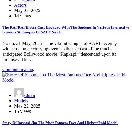
Actors
May 22, 2025
14 views
The KAPKAPII Star Cast Engaged With The Students In Various Interactive
Sessions At Campus Of AAFT Noida
Noida, 21 May, 2025 : The vibrant campus of AAFT recently
witnessed an electrifying event as the star cast of the much-
anticipated Bollywood movie “Kapkapii” descended upon its
premises. The…
Continue reading
admin
Models
May 22, 2025
15 views
Story Of Rashmi Jha The Most Famous Face And Highest Paid Model