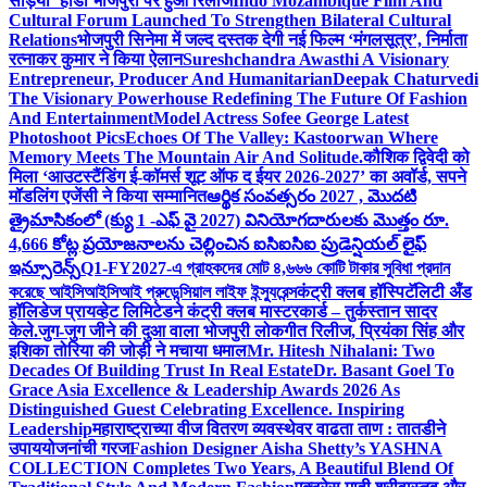
सड़िया’ होडा भोजपुरी पर हुआ रिलीज
Indo Mozambique Film And
Cultural Forum Launched To Strengthen Bilateral Cultural
Relations
भोजपुरी सिनेमा में जल्द दस्तक देगी नई फिल्म ‘मंगलसूत्र’, निर्माता
रत्नाकर कुमार ने किया ऐलान
Sureshchandra Awasthi A Visionary
Entrepreneur, Producer And Humanitarian
Deepak Chaturvedi
The Visionary Powerhouse Redefining The Future Of Fashion
And Entertainment
Model Actress Sofee George Latest
Photoshoot Pics
Echoes Of The Valley: Kastoorwan Where
Memory Meets The Mountain Air And Solitude.
कौशिक द्विवेदी को
मिला ‘आउटस्टैंडिंग ई-कॉमर्स शूट ऑफ द ईयर 2026-2027’ का अवॉर्ड, सपने
मॉडलिंग एजेंसी ने किया सम्मानित
ఆర్థిక సంవత్సరం 2027 , మొదటి
త్రైమాసికంలో (క్యు 1 -ఎఫ్ వై 2027) వినియోగదారులకు మొత్తం రూ.
4,666 కోట్ల ప్రయోజనాలను చెల్లించిన ఐసిఐసిఐ ప్రుడెన్షియల్ లైఫ్
ఇన్సూరెన్స్
Q1-FY2027-এ গ্রাহকদের মোট ৪,৬৬৬ কোটি টাকার সুবিধা প্রদান
করেছে আইসিআইসিআই প্রুডেন্সিয়াল লাইফ ইন্স্যুরেন্স
कंट्री क्लब हॉस्पिटॅलिटी अँड
हॉलिडेज प्रायव्हेट लिमिटेडने कंट्री क्लब मास्टरकार्ड – तुर्कस्तान सादर
केले.
जुग-जुग जीने की दुआ वाला भोजपुरी लोकगीत रिलीज, प्रियंका सिंह और
इशिका तोरिया की जोड़ी ने मचाया धमाल
Mr. Hitesh Nihalani: Two
Decades Of Building Trust In Real Estate
Dr. Basant Goel To
Grace Asia Excellence & Leadership Awards 2026 As
Distinguished Guest Celebrating Excellence. Inspiring
Leadership
महाराष्ट्राच्या वीज वितरण व्यवस्थेवर वाढता ताण : तातडीने
उपाययोजनांची गरज
Fashion Designer Aisha Shetty’s YASHNA
COLLECTION Completes Two Years, A Beautiful Blend Of