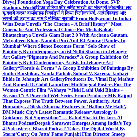
Divyaj Foundation Yoga Day Celebration At Dome, SVP
Stadium, Worli
इशिका टोरिया और सृष्टि भारती का भोजपुरी लोकगीत ‘लव
यू कहबे करब’ वर्ल्डवाइड रिकॉर्ड्स ने किया रिलीज
संघर्ष, आत्मविश्वास और
सपनों की उड़ान का नाम है मोनिका सुराजी
“From Hollywood To India:
Wins Deus Unveils ‘The Cinema – A Brief History’” Most
Cinematic And Professional Choice For Media
Kakali
Bhattacharya Unveils Glam Beat 2.0 With Archana Gautam,
Mehjabeen Khan, Nandita Puri And RJ Anurag Pandey In
Mumbai
“Where Silence Becomes Form” Solo Show of
Paintings By contemporary artist Nidhi Sharma in Jehangir
Art Gallery
“Pigments And Paradox” A Group Exhibition Of
Paintings By 6 Contemporary Artists In Jehangir Art
Gallery
“Florals & Forms” A Group Exhibition Of Paintings By
Sudha Barshikar, Nanda Pathak, Sohnal V. Saxena, Janhavi
Bhide In Jehangir Art Gallery
Producers Dr. Vimal Raj Mathur
And Rupesh D. Gohil Launched Multilingual Posters For The
Women-Centric Film “Abhaya”
“Jiski Lathi Uski Bhains –
Season 1”: A Powerful Web Series From Producer MK Rajput
That Exposes The Truth Between Power, Authority, And
Humanity…
Diksha Sharma Features In ‘Hathon Me Hath’,
DM Music City’s Latest Romantic Release
“Astrology Is
Guidance, Not Superstition” — Rahul Shastri Declares At
Bharat Podcast
Deepak Saraswat Emerges Among India’s Top
4 Podcasters; ‘Bharat Podcast’ Takes The Digital World By
Storm
‘Carry On Jatta’ Fame Punjabi Film Director Smeep