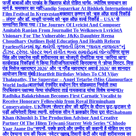
फर्जी बाबाओं और पाखंड के खिलाफ बोले रोहित भार्गव- ज्योतिष समाधान का
मार्ग है, चमत्कार का नहीं
Sandip Soparrkar At Bishkek International
Film Festival In Kyrgyzstan
बख्तवार कृष्णन को ‘बुक ऑफ़ वर्ल्ड रिकॉर्ड
– लंदन’ और डॉ. माधुरी पानमंद को ‘बुक ऑफ़ वर्ल्ड रिकॉर्ड – USA’ से
सम्मानित किया गया।
The Journey Of Lyricist And Composer
Amitabh Ranjan From Journalist To Welknown Lyricist
A
Visionary For The Vulnerable: J&Ks Daughter Reena
Choudhary Outlines Bold Education And Health Reform
Fearless
લંડનમાં શૂટ થયેલી ગુજરાતી ફિલ્મ “લાયક નાલાયક”નું
ટીઝર, ટ્રેલર, પોસ્ટર અને સંગીત ભવ્ય સમારોહમાં લોન્ચ
सिंगर सुगम
सिंह और एक्ट्रेस माही श्रीवास्तव का भोजपुरी रोमांटिक गाना ‘करिया धागा’
वर्ल्डवाइड रिकॉर्ड्स ने किया रिलीज
निलायश्री क्रिएशन्स ने ‘होप्स मिस्टर, मिस
एंड मिसेज महाराष्ट्र 2026’ और ‘द ग्रैंड महाराष्ट्र अवार्ड 2026’ का शानदार
आयोजन किया मुंबई:
Heartfelt Birthday Wishes To CM Vijay
Thalapathy, The Superstar – Angel Tetarbe (Miss Glamourface
World India)
बालगंधर्व रंगमंदिर वर्धापन दिन सोहळ्यात निर्माती तथा
रिपब्लिकन पक्षाच्या नेत्या संघमित्रा ताई गायकवाड यांचा विशेष सन्मान
Dr
Radhika Balakrishnan Becomes First Carnatic Vocalist to
Receive Honorary Fellowship from Royal Birmingham
Conservatoire, UK
फिल्म ‘शेल्टर होम’ की शूटिंग के दौरान फूट-फूटकर रो
पड़ीं अभिनेत्री दिव्या त्यागी, दर्दनाक सीन ने झकझोर दिया पूरा सेट
Shabnam
Khan (Khushi) Is The Production Advisor And Creative
Partner Of The Hiten Tejwani-Starrer Web Series “Chhodo
Yaar Jaane Do”
सपनों, पक्के इरादे और उम्मीद की कहानी है मोहित एम राय
और ऐश्याना राय की फिल्म ‘स्वेटर’
खुशबू तिवारी केटी और माही श्रीवास्तव का