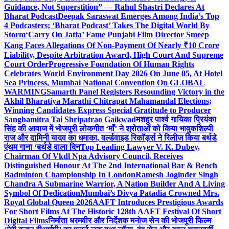
Guidance, Not Superstition” — Rahul Shastri Declares At
Bharat Podcast
Deepak Saraswat Emerges Among India’s Top
4 Podcasters; ‘Bharat Podcast’ Takes The Digital World By
Storm
‘Carry On Jatta’ Fame Punjabi Film Director Smeep
Kang Faces Allegations Of Non-Payment Of Nearly ₹10 Crore
Liability, Despite Arbitration Award, High Court And Supreme
Court Order
Progressive Foundation Of Human Rights
Celebrates World Environment Day 2026 On June 05, At Hotel
Sea Princess, Mumbai National Convention On GLOBAL
WARMING
Samarth Panel Registers Resounding Victory in the
Akhil Bharatiya Marathi Chitrapat Mahamandal Elections;
Winning Candidates Express Special Gratitude to Producer
Sanghamitra Tai Shripatrao Gaikwad
मशहूर पार्श्व गायिका प्रियंका
सिंह की आवाज में भोजपुरी लोकगीत ‘माँ’ ने श्रोताओं को किया भावुक
शिल्पी
राज और दामिनी यादव का धमाका, वर्ल्डवाइड रिकॉर्ड्स ने रिलीज किया बर्थडे
एंथम गाना ‘बर्थडे वाला दिन
Top Leading Lawyer V. K. Dubey,
Chairman Of Vkdl Npa Advisory Council, Receives
Distinguished Honour At The 2nd International Bar & Bench
Badminton Championship In London
Ramesh Joginder Singh
Chandra A Submarine Warrior, A Nation Builder And A Living
Symbol Of Dedication
Mumbai’s Divya Patadia Crowned Mrs.
Royal Global Queen 2026
AAFT Introduces Prestigious Awards
For Short Films At The Historic 128th AAFT Festival Of Short
Digital Films
निर्माता धरमवीर और निर्देशक मनोज सेन की भोजपुरी फिल्म