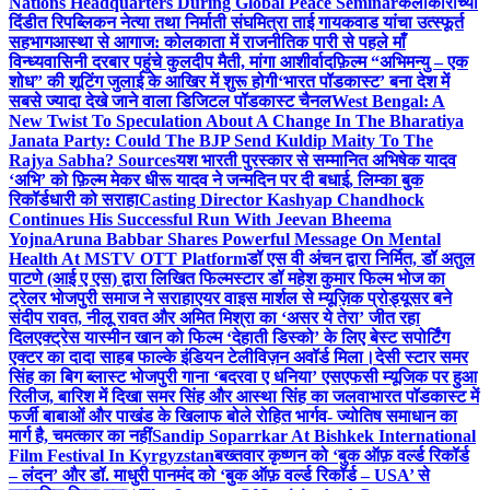
Nations Headquarters During Global Peace Seminar
कलाकारांच्या
दिंडीत रिपब्लिकन नेत्या तथा निर्माती संघमित्रा ताई गायकवाड यांचा उत्स्फूर्त
सहभाग
आस्था से आगाज: कोलकाता में राजनीतिक पारी से पहले माँ
विन्ध्यवासिनी दरबार पहुंचे कुलदीप मैती, मांगा आशीर्वाद
फ़िल्म “अभिमन्यु – एक
शोध” की शूटिंग जुलाई के आखिर में शुरू होगी
‘भारत पॉडकास्ट’ बना देश में
सबसे ज्यादा देखे जाने वाला डिजिटल पॉडकास्ट चैनल
West Bengal: A
New Twist To Speculation About A Change In The Bharatiya
Janata Party: Could The BJP Send Kuldip Maity To The
Rajya Sabha? Sources
यश भारती पुरस्कार से सम्मानित अभिषेक यादव
‘अभि’ को फ़िल्म मेकर धीरू यादव ने जन्मदिन पर दी बधाई, लिम्का बुक
रिकॉर्डधारी को सराहा
Casting Director Kashyap Chandhock
Continues His Successful Run With Jeevan Bheema
Yojna
Aruna Babbar Shares Powerful Message On Mental
Health At MSTV OTT Platform
डॉ एस वी अंचन द्वारा निर्मित, डॉ अतुल
पाटणे (आई ए एस) द्वारा लिखित फिल्मस्टार डॉ महेश कुमार फिल्म भोज का
ट्रेलर भोजपुरी समाज ने सराहा
एयर वाइस मार्शल से म्यूज़िक प्रोड्यूसर बने
संदीप रावत, नीलू रावत और अमित मिश्रा का ‘असर ये तेरा’ जीत रहा
दिल
एक्ट्रेस यास्मीन खान को फिल्म ‘देहाती डिस्को’ के लिए बेस्ट सपोर्टिंग
एक्टर का दादा साहब फाल्के इंडियन टेलीविज़न अवॉर्ड मिला।
देसी स्टार समर
सिंह का बिग ब्लास्ट भोजपुरी गाना ‘बदरवा ए धनिया’ एसएफसी म्यूजिक पर हुआ
रिलीज, बारिश में दिखा समर सिंह और आस्था सिंह का जलवा
भारत पॉडकास्ट में
फर्जी बाबाओं और पाखंड के खिलाफ बोले रोहित भार्गव- ज्योतिष समाधान का
मार्ग है, चमत्कार का नहीं
Sandip Soparrkar At Bishkek International
Film Festival In Kyrgyzstan
बख्तवार कृष्णन को ‘बुक ऑफ़ वर्ल्ड रिकॉर्ड
– लंदन’ और डॉ. माधुरी पानमंद को ‘बुक ऑफ़ वर्ल्ड रिकॉर्ड – USA’ से