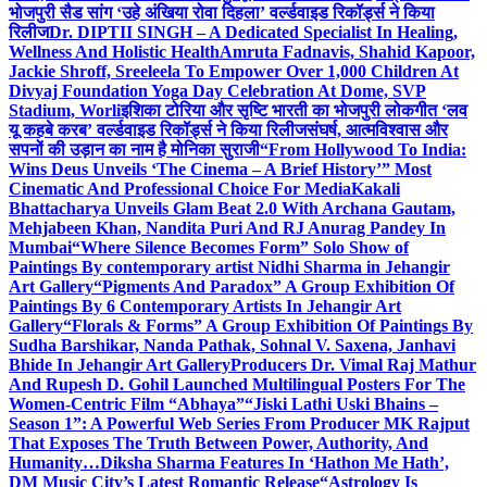
भोजपुरी सैड सांग ‘उहे अंखिया रोवा दिहला’ वर्ल्डवाइड रिकॉर्ड्स ने किया
रिलीज
Dr. DIPTII SINGH – A Dedicated Specialist In Healing,
Wellness And Holistic Health
Amruta Fadnavis, Shahid Kapoor,
Jackie Shroff, Sreeleela To Empower Over 1,000 Children At
Divyaj Foundation Yoga Day Celebration At Dome, SVP
Stadium, Worli
इशिका टोरिया और सृष्टि भारती का भोजपुरी लोकगीत ‘लव
यू कहबे करब’ वर्ल्डवाइड रिकॉर्ड्स ने किया रिलीज
संघर्ष, आत्मविश्वास और
सपनों की उड़ान का नाम है मोनिका सुराजी
“From Hollywood To India:
Wins Deus Unveils ‘The Cinema – A Brief History’” Most
Cinematic And Professional Choice For Media
Kakali
Bhattacharya Unveils Glam Beat 2.0 With Archana Gautam,
Mehjabeen Khan, Nandita Puri And RJ Anurag Pandey In
Mumbai
“Where Silence Becomes Form” Solo Show of
Paintings By contemporary artist Nidhi Sharma in Jehangir
Art Gallery
“Pigments And Paradox” A Group Exhibition Of
Paintings By 6 Contemporary Artists In Jehangir Art
Gallery
“Florals & Forms” A Group Exhibition Of Paintings By
Sudha Barshikar, Nanda Pathak, Sohnal V. Saxena, Janhavi
Bhide In Jehangir Art Gallery
Producers Dr. Vimal Raj Mathur
And Rupesh D. Gohil Launched Multilingual Posters For The
Women-Centric Film “Abhaya”
“Jiski Lathi Uski Bhains –
Season 1”: A Powerful Web Series From Producer MK Rajput
That Exposes The Truth Between Power, Authority, And
Humanity…
Diksha Sharma Features In ‘Hathon Me Hath’,
DM Music City’s Latest Romantic Release
“Astrology Is