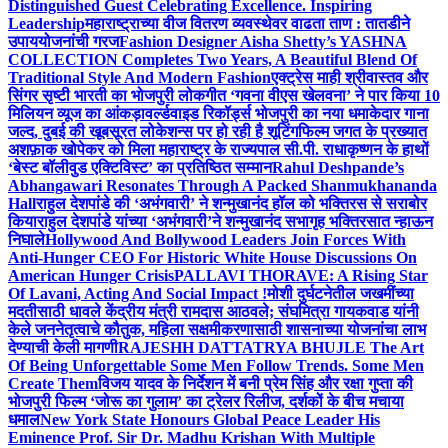
Distinguished Guest Celebrating Excellence. Inspiring
Leadership
महाराष्ट्राच्या वीज वितरण व्यवस्थेवर वाढता ताण : तातडीने
उपाययोजनांची गरज
Fashion Designer Aisha Shetty’s YASHNA
COLLECTION Completes Two Years, A Beautiful Blend Of
Traditional Style And Modern Fashion
एक्ट्रेस माही श्रीवास्तव और
सिंगर सृष्टी भारती का भोजपुरी लोकगीत ‘गवना वीएस खेलवना’ ने पार किया 10
मिलियन व्यूज का आंकड़ा
वर्ल्डवाइड रिकॉर्ड्स भोजपुरी का नया धमाकेदार गाना
जल्द, दुबई की खूबसूरत लोकेशन्स पर हो रही है शूटिंग
फिल्म जगत के प्रख्यात
अशफ़ाक खोपेकर को मिला महाराष्ट्र के राज्यपाल सी.पी. राधाकृष्णन के हाथों
‘बेस्ट बॉलीवुड एक्टिविस्ट’ का प्रतिष्ठित सम्मान
Rahul Deshpande’s
Abhangawari Resonates Through A Packed Shanmukhananda
Hall
राहुल देशपांडे की ‘अभंगवारी’ ने शन्मुखानंद हॉल को भक्तिरस से सराबोर
किया
राहुल देशपांडे यांच्या ‘अभंगवारी’ने शन्मुखानंद सभागृह भक्तिरसात न्हाऊन
निघाले
Hollywood And Bollywood Leaders Join Forces With
Anti-Hunger CEO For Historic White House Discussions On
American Hunger Crisis
PALLAVI THORAVE: A Rising Star
Of Lavani, Acting And Social Impact !
मोशी दुर्घटनेतील जखमींच्या
मदतीसाठी धावले केंद्रीय मंत्री रामदास आठवले; संघमित्रा गायकवाड यांनी
केले जननेतृत्वाचे कौतुक, महिला सक्षमीकरणासाठी शासनाच्या योजनांचा लाभ
देण्याची केली मागणी
RAJESHH DATTATRYA BHUJLE The Art
Of Being Unforgettable Some Men Follow Trends. Some Men
Create Them
विजय यादव के निर्देशन में बनी प्रेम सिंह और रक्षा गुप्ता की
भोजपुरी फिल्म ‘जोरू का गुलाम’ का ट्रेलर रिलीज, दर्शकों के बीच मचाया
धमाल
New York State Honours Global Peace Leader His
Eminence Prof. Sir Dr. Madhu Krishan With Multiple