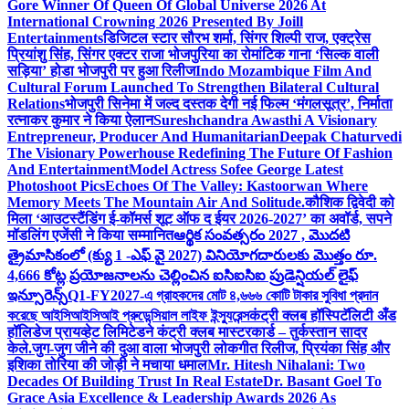
Gore Winner Of Queen Of Global Universe 2026 At
International Crowning 2026 Presented By Joill
Entertainments
डिजिटल स्टार सौरभ शर्मा, सिंगर शिल्पी राज, एक्ट्रेस
प्रियांशु सिंह, सिंगर एक्टर राजा भोजपुरिया का रोमांटिक गाना ‘सिल्क वाली
सड़िया’ होडा भोजपुरी पर हुआ रिलीज
Indo Mozambique Film And
Cultural Forum Launched To Strengthen Bilateral Cultural
Relations
भोजपुरी सिनेमा में जल्द दस्तक देगी नई फिल्म ‘मंगलसूत्र’, निर्माता
रत्नाकर कुमार ने किया ऐलान
Sureshchandra Awasthi A Visionary
Entrepreneur, Producer And Humanitarian
Deepak Chaturvedi
The Visionary Powerhouse Redefining The Future Of Fashion
And Entertainment
Model Actress Sofee George Latest
Photoshoot Pics
Echoes Of The Valley: Kastoorwan Where
Memory Meets The Mountain Air And Solitude.
कौशिक द्विवेदी को
मिला ‘आउटस्टैंडिंग ई-कॉमर्स शूट ऑफ द ईयर 2026-2027’ का अवॉर्ड, सपने
मॉडलिंग एजेंसी ने किया सम्मानित
ఆర్థిక సంవత్సరం 2027 , మొదటి
త్రైమాసికంలో (క్యు 1 -ఎఫ్ వై 2027) వినియోగదారులకు మొత్తం రూ.
4,666 కోట్ల ప్రయోజనాలను చెల్లించిన ఐసిఐసిఐ ప్రుడెన్షియల్ లైఫ్
ఇన్సూరెన్స్
Q1-FY2027-এ গ্রাহকদের মোট ৪,৬৬৬ কোটি টাকার সুবিধা প্রদান
করেছে আইসিআইসিআই প্রুডেন্সিয়াল লাইফ ইন্স্যুরেন্স
कंट्री क्लब हॉस्पिटॅलिटी अँड
हॉलिडेज प्रायव्हेट लिमिटेडने कंट्री क्लब मास्टरकार्ड – तुर्कस्तान सादर
केले.
जुग-जुग जीने की दुआ वाला भोजपुरी लोकगीत रिलीज, प्रियंका सिंह और
इशिका तोरिया की जोड़ी ने मचाया धमाल
Mr. Hitesh Nihalani: Two
Decades Of Building Trust In Real Estate
Dr. Basant Goel To
Grace Asia Excellence & Leadership Awards 2026 As